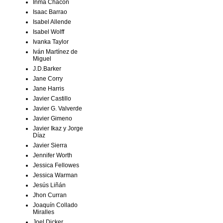
Inma Chacón
Isaac Barrao
Isabel Allende
Isabel Wolff
Ivanka Taylor
Iván Martínez de
Miguel
J.D.Barker
Jane Corry
Jane Harris
Javier Castillo
Javier G. Valverde
Javier Gimeno
Javier Ikaz y Jorge
Díaz
Javier Sierra
Jennifer Worth
Jessica Fellowes
Jessica Warman
Jesús Liñán
Jhon Curran
Joaquín Collado
Miralles
Joel Dicker