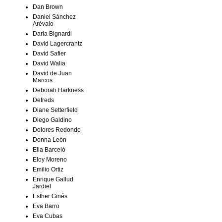
Dan Brown
Daniel Sánchez
Arévalo
Daria Bignardi
David Lagercrantz
David Safier
David Walia
David de Juan
Marcos
Deborah Harkness
Defreds
Diane Setterfield
Diego Galdino
Dolores Redondo
Donna León
Elia Barceló
Eloy Moreno
Emilio Ortiz
Enrique Gallud
Jardiel
Esther Ginés
Eva Barro
Eva Cubas