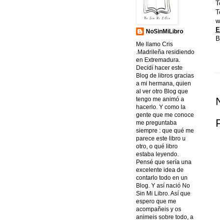
T
T
w
E
NoSinMiLibro
B
Me llamo Cris
.Madrileña residiendo
en Extremadura.
Decidí hacer este
Blog de libros gracias
a mi hermana, quien
al ver otro Blog que
tengo me animó a
hacerlo. Y como la
gente que me conoce
me preguntaba
siempre : que qué me
parece este libro u
otro, o qué libro
estaba leyendo.
Pensé que sería una
excelente idea de
contarlo todo en un
Blog. Y así nació No
Sin Mi Libro. Así que
espero que me
acompañeis y os
animeis sobre todo, a