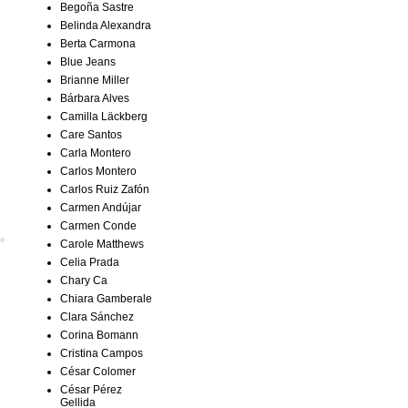
Begoña Sastre
Belinda Alexandra
Berta Carmona
Blue Jeans
Brianne Miller
Bárbara Alves
Camilla Läckberg
Care Santos
Carla Montero
Carlos Montero
Carlos Ruiz Zafón
Carmen Andújar
Carmen Conde
Carole Matthews
Celia Prada
Chary Ca
Chiara Gamberale
Clara Sánchez
Corina Bomann
Cristina Campos
César Colomer
César Pérez
Gellida