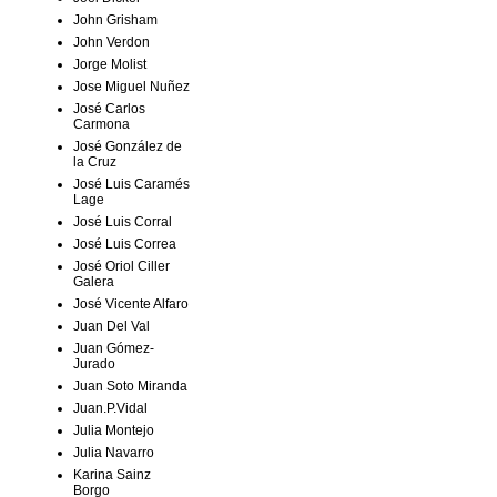
John Grisham
John Verdon
Jorge Molist
Jose Miguel Nuñez
José Carlos
Carmona
José González de
la Cruz
José Luis Caramés
Lage
José Luis Corral
José Luis Correa
José Oriol Ciller
Galera
José Vicente Alfaro
Juan Del Val
Juan Gómez-
Jurado
Juan Soto Miranda
Juan.P.Vidal
Julia Montejo
Julia Navarro
Karina Sainz
Borgo