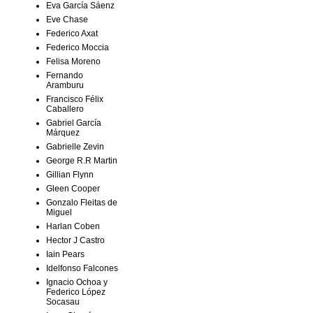
Eva García Sáenz
Eve Chase
Federico Axat
Federico Moccia
Felisa Moreno
Fernando
Aramburu
Francisco Félix
Caballero
Gabriel García
Márquez
Gabrielle Zevin
George R.R Martin
Gillian Flynn
Gleen Cooper
Gonzalo Fleitas de
Miguel
Harlan Coben
Hector J Castro
Iain Pears
Idelfonso Falcones
Ignacio Ochoa y
Federico López
Socasau