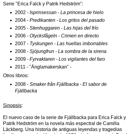
Serie "Erica Falck y Patrik Hedström":
2002 -
Isprinsessan
-
La princesa de hielo
2004 -
Predikanten
-
Los gritos del pasado
2005 -
Stenhuggaren
-
Las hijas del frío
2006 -
Olycksfågeln
-
Crimen en directo
2007 -
Tyskungen
-
Las huellas imborrables
2008 -
Sjöjungfrun
-
La sombra de la sirena
2009 -
Fyrvaktaren
-
Los vigilantes del faro
2011 - "Änglamakerskan" -
Otros libros:
2008 -
Smaker från Fjällbacka
-
El sabor de
Fjällbacka
Sinopsis
:
El nuevo caso de la serie de Fjällbacka para Erica Falck y
Patrik Hedström en la novela más espectral de Camilla
Läckberg. Una
historia
de antiguas leyendas y tragedias