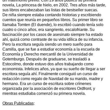
un matrimonio previo. Con 29 años publicó su primera
novela, La princesa de hielo, en 2002. Tres años más tarde,
sus libros encabezaban las listas de bestseller suecas.
De niña siempre estaba contando historias y escribiendo
cuentos que reunía en pequeños libros. Su
primer
libro se
llamaba Tomten (El
duende
), lo escribió cuando tenía solo
cuatro
o cinco años, era sangriento, escalofriante. Su
fascinación por los casos de asesinato siempre ha estado
ahí, quizá como contraste de su vida idílica de su infancia.
Pero la escritura seguía siendo un mero sueño para
Camilla, que se fue a estudiar economía a la escuela de
Economía y
Derecho mercantil
de la Universidad de
Gotemburgo. Después de graduarse, se trasladó a
Estocolmo, donde estuvo dos años trabajando como
economista. Infelices años, ya que su sueño de llegar a ser
escritora seguía ahí. Finalmente consiguió un curso de
redacción como regalo de Navidad de su marido, madre y
hermano. Era un curso de escritura sobre crímenes
organizada por la asociación de escritores Ordfront, y
mientras estudiaba comenzó su primera novela.
Obras Publicadas
: