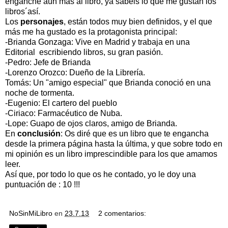
enganche aún más al libro, ya sabéis lo que me gustan los
libros´así.
Los
personajes
, están todos muy bien definidos, y el que
más me ha gustado es la protagonista principal:
-Brianda Gonzaga: Vive en Madrid y trabaja en una
Editorial escribiendo libros, su gran pasión.
-Pedro: Jefe de Brianda
-Lorenzo Orozco: Dueño de la Librería.
Tomás: Un "amigo especial" que Brianda conoció en una
noche de tormenta.
-Eugenio: El cartero del pueblo
-Ciriaco: Farmacéutico de Nuba.
-Lope: Guapo de ojos claros, amigo de Brianda.
En
conclusión
: Os diré que es un libro que te engancha
desde la primera página hasta la última, y que sobre todo en
mi opinión es un libro imprescindible para los que amamos
leer.
Así que, por todo lo que os he contado, yo le doy una
puntuación de : 10 !!!
NoSinMiLibro
en
23.7.13
2 comentarios: