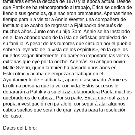
familiares entre la década de 1870 y la época actual. Desde
que Patrik se ha reincorporado al trabajo, Erica se dedica de
lleno a sus gemelos, que nacie
ron prematuros. Apenas tiene
tiempo para ir a visitar a Annie Wester, una compañera de
instituto que acaba de regresar a Fjällbacka después de
muchos años. Junto con su hijo Sam, Annie se ha instalado
en el faro abandonado de la isla de Gråskär, propiedad de
su familia. A pesar de los rumores que circulan por el pueblo
sobre la leyenda de la «isla de los espíritus», en la que los
muertos vagan libremente, no parecen importarle las voces
extrañas que oye por la noche. Además, su antiguo novio
Matte Sverin, quien también ha pasado unos años en
Estocolmo y acaba de empezar a trabajar en el
Ayuntamiento de Fjällbacka, aparece asesinado. Annie es
la última persona que lo ve con vida. Estos sucesos le
depararán a Patrik y a su eficaz colaboradora Paula muchos
quebraderos de cabeza. Por su parte, Erica, que realiza su
propia investigación en paralelo, conseguirá atar algunos
cabos sueltos que serán de gran ayuda para la resolución
del caso.
Datos del Libro
: