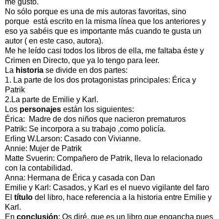
me gustó.
No sólo porque es una de mis autoras favoritas, sino
porque está escrito en la misma línea que los anteriores y
eso ya sabéis que es importante más cuando te gusta un
autor ( en este caso, autora).
Me he leído casi todos los libros de ella, me faltaba éste y
Crimen en Directo, que ya lo tengo para leer.
La
historia
se divide en dos partes:
1. La parte de los dos protagonistas principales: Érica y
Patrik
2.La parte de Emilie y Karl.
Los
personajes
están los siguientes:
Érica: Madre de dos niños que nacieron prematuros
Patrik: Se incorpora a su trabajo ,como policía.
Erling W.Larson: Casado con Vivianne.
Annie: Mujer de Patrik
Matte Svuerin: Compañero de Patrik, lleva lo relacionado
con la contabilidad.
Anna: Hermana de Érica y casada con Dan
Emilie y Karl: Casados, y Karl es el nuevo vigilante del faro
El
título
del libro, hace referencia a la historia entre Emilie y
Karl.
En
conclusión
: Os diré, que es un libro que engancha pues