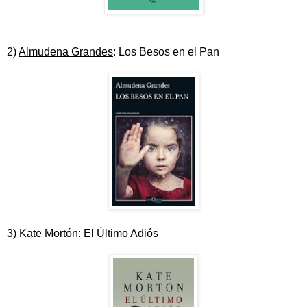
2)
Almudena Grandes
: Los Besos en el Pan
3)
Kate Mortón
: El Último Adiós