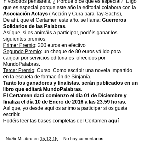
Y vosotros pensaréis, ¿ Porqué dice que es especial?: Digo
que es especial porque este año la editorial colabora con la
Asociación Actays
( Acción y Cura para Tay-Sachs),
De ahí, que el Certamen este año, se llama:
Guerreros
Solidarios de las Palabras
.
Así que, si os animáis a participar, podéis ganar los
siguientes premios:
Primer Premio
: 200 euros en efectivo
Segundo Premio
: un cheque de 80 euros válido para
canjear por servicios editoriales ofrecidos por
MundoPalabras.
Tercer Premio
: Curso: Como escribir una novela impartido
en la escuela de formación de Sinjanía.
Tanto los ganadores y finalistas, serán publicados en un
libro que editará MundoPalabras
.
El Certamen dará comienzo el día 01 de Diciembre y
finaliza el día 10 de Enero de 2016 a las 23:59 horas.
Así que, yo desde aquí os animo a participar si os gusta
escribir.
Podéis leer las bases completas del Certamen
aquí
NoSinMiLibro
en
15.12.15
No hay comentarios: