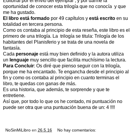
Editorial por el envío del ejemplar , y por darme la
oportunidad de conocer esta trilogía que no conocía y que
me ha gustado.
El libro está formado
por 49 capítulos y
está escrito
en su
totalidad en tercera persona.
Como os contaba al principio de esta reseña, este libro es el
primero de una trilogía. La trilogía se titula: Trilogía de los
habitantes del Planisferio y se trata de una novela de
fantasía.
Cada
personaje
está muy bien definido y la autora utiliza
un
lenguaje
muy sencillo que facilita muchísimo la lectura.
Para Concluir
: Os diré que pienso seguir con la trilogía,
porque me ha encantado. Te engancha desde el principio al
fin y como os contaba al principio en cuanto terminas el
libro, te quedas con ganas de más.
Es una historia, que además, te sorprende y que te
entretiene.
Así que, por todo lo que os he contado, mi puntuación no
puede ser otra que una puntuación buena de un: 4 !!!!
NoSinMiLibro
en
26.5.16
No hay comentarios: