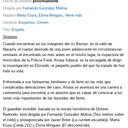
Fecha de estreno
próximamente
Dirigida por
Fernando González Molina
Reparto
Marta Etura
,
Elvira Minguez
,
Nene
más
Géneros
Suspense
,
Crimen
País
España
Sinopsis
:
Cuando encuentran en los márgenes del río Baztan, en el valle de
Navarra, el cuerpo desnudo de una joven adolescente en circunstancias
similares al encontrado un mes antes en el mismo lugar, la inspectora de
homicidios de la Policía Foral, Amaia Salazar, es la encargada de dirigir
la investigación en Elizondo, el pequeño pueblo del que ha tratado de huir
toda su vida.
Enfrentada a sus fantasmas familiares y de lleno en las más que
complicadas derivaciones del caso, Amaia se aventura en una carrera a
contrarreloj para encontrar a un asesino que es capaz de convocar a los
seres más inquietantes de las leyendas del Norte.
El guardián invisible
, basada en la novela homónima de Dolores
Redondo, está dirigida por Fernando González Molina (
Tres metros sobre
el cielo
) y protagonizada por Javier Botet (
La cumbre escarlata
), Marta
Etura (
Celda 211
) y Elvira Mínguez (
El desconocido
).