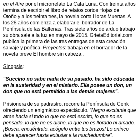
en el Aire
por el microrrelato La Cala Luna. Con treinta años
termina de escribir el libro de relatos cortos Hojas de
Otoño y a los treinta tres, la novela corta Horas Muertas. A
los 28 años comienza a elaborar el borrador de La
Península de las Ballenas. Tras siete años de arduo trabajo
su obra sale a la luz en mayo de 2015. GrietaEditorial.com
publica la primera de las tres entregas de esta creación
salvaje y poética.
Proyectos
: trabaja en el borrador de la
novela breve El hombre sin cabeza..
Sinopsis
:
“Succino no sabe nada de su pasado, ha sido educada
en la austeridad y en el misterio. Ella posee un don, un
don que no está permitido a las demás mujeres”.
Prisionera de su padrastro, recorre la Península de Cenk
ofreciendo un enigmático espectáculo.
“Negro excitante que
atrae hacia sí todo lo que no está escrito, lo que no es
pensado, lo que no es dicho, lo que no es llorado ni amado.
¡Busca, encuéntralo, acógelo entre tus brazos! Lo onírico
debe aparecer hasta extasiar a la muchedumbre”.