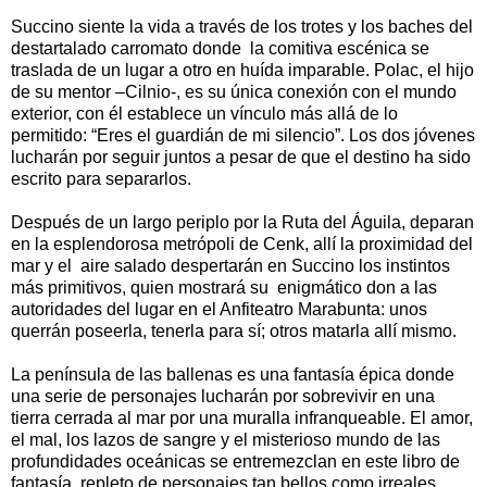
Succino siente la vida a través de los trotes y los baches del
destartalado carromato donde la comitiva escénica se
traslada de un lugar a otro en huída imparable. Polac, el hijo
de su mentor –Cilnio-, es su única conexión con el mundo
exterior, con él establece un vínculo más allá de lo
permitido: “Eres el guardián de mi silencio”. Los dos jóvenes
lucharán por seguir juntos a pesar de que el destino ha sido
escrito para separarlos.
Después de un largo periplo por la Ruta del Águila, deparan
en la esplendorosa metrópoli de Cenk, allí la proximidad del
mar y el aire salado despertarán en Succino los instintos
más primitivos, quien mostrará su enigmático don a las
autoridades del lugar en el Anfiteatro Marabunta: unos
querrán poseerla, tenerla para sí; otros matarla allí mismo.
La península de las ballenas es una fantasía épica donde
una serie de personajes lucharán por sobrevivir en una
tierra cerrada al mar por una muralla infranqueable. El amor,
el mal, los lazos de sangre y el misterioso mundo de las
profundidades oceánicas se entremezclan en este libro de
fantasía, repleto de personajes tan bellos como irreales.