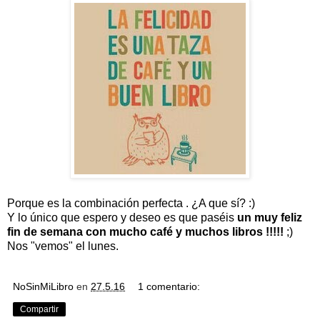
Porque es la combinación perfecta . ¿A que sí? :)
Y lo único que espero y deseo es que paséis
un muy feliz
fin de semana con mucho café y muchos libros !!!!!
;)
Nos "vemos" el lunes.
NoSinMiLibro
en
27.5.16
1 comentario:
Compartir