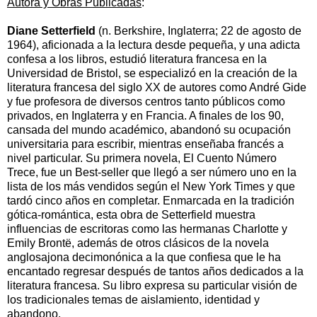
Autora y Obras Publicadas
:
Diane Setterfield
(n.
Berkshire
,
Inglaterra
; 22 de agosto de
1964
), aficionada a la lectura desde pequeña, y una adicta
confesa a los libros, estudió
literatura francesa
en la
Universidad de Bristol
, se especializó en la creación de la
literatura francesa
del
siglo XX
de autores como
André Gide
y fue profesora de diversos centros tanto públicos como
privados, en
Inglaterra
y en
Francia
. A finales de los 90,
cansada del mundo académico, abandonó su ocupación
universitaria para escribir, mientras enseñaba francés a
nivel particular. Su primera novela,
El Cuento Número
Trece
, fue un
Best-seller
que llegó a ser número uno en la
lista de los más vendidos según el
New York Times
y que
tardó cinco años en completar. Enmarcada en la tradición
gótica-romántica, esta obra de Setterfield muestra
influencias de escritoras como las hermanas
Charlotte
y
Emily Brontë
, además de otros clásicos de la novela
anglosajona
decimonónica a la que confiesa que le ha
encantado regresar después de tantos años dedicados a la
literatura francesa
. Su libro expresa su particular visión de
los tradicionales temas de aislamiento, identidad y
abandono.