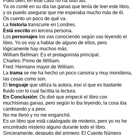
Pues bien, en este caso no ha sido así.
Ya os conté en su día las ganas que tenía de leer este libro,
y os puedo asegurar que me esperaba mucho más de él.
Os cuento un poco de qué va.
La
historia
transcurre en Londres.
Está escrito
en tercera persona.
Los
personajes
los vas conociendo según vas leyendo el
libro. Yo os voy a hablar de alguno de ellos, pero
lógicamente hay muchos más.
William Bellman: Es el protagonista principal.
Charles: Primo de William.
Fred: Hermano mayor de William.
La
trama
se me ha hecho un poco cansina y muy monótona,
las cosas como son.
El
lenguaje
que utiliza la autora, eso sí que es bastante
fluido con lo cual facilita la lectura.
En Conclusión
: Os diré que empecé el libro con
muchísimas ganas, pero según lo iba leyendo, la cosa iba
cambiando y a peor.
No me llenó y no me enganchó.
Es un libro que está catalogado de misterio, pero yo no he
encontrado misterio alguno durante todo el libro.
Sinceramente, después del primero: El Cuento Número