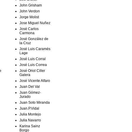
John Grisham
John Verdon
Jorge Molist
Jose Miguel Nuñez
José Carlos
Carmona
José González de
la Cruz
José Luis Caramés
Lage
José Luis Corral
José Luis Correa
e
José Oriol Ciller
Galera
José Vicente Alfaro
Juan Del Val
Juan Gómez-
Jurado
Juan Soto Miranda
Juan.P.Vidal
Julia Montejo
Julia Navarro
Karina Sainz
Borgo