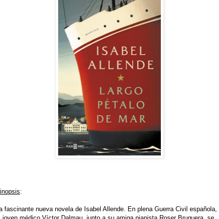
inopsis
:
a fascinante nueva novela de Isabel Allende. En plena Guerra Civil española,
l joven médico Víctor Dalmau, junto a su amiga pianista Roser Bruguera, se