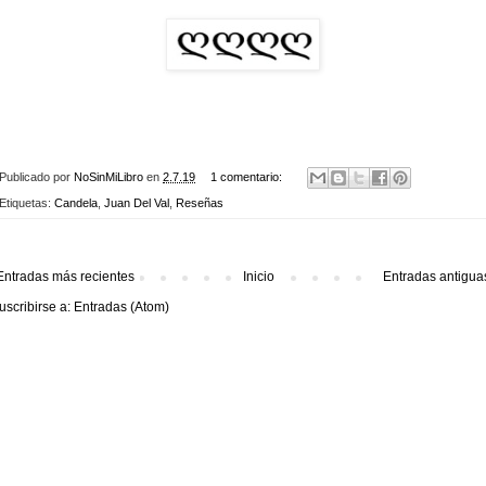
Publicado por
NoSinMiLibro
en
2.7.19
1 comentario:
Etiquetas:
Candela
,
Juan Del Val
,
Reseñas
Entradas más recientes
Inicio
Entradas antigua
uscribirse a:
Entradas (Atom)