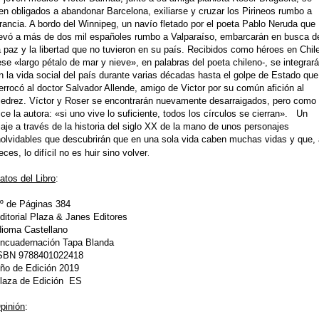
en obligados a abandonar Barcelona, exiliarse y cruzar los Pirineos rumbo a
rancia. A bordo del Winnipeg, un navío fletado por el poeta Pablo Neruda que
levó a más de dos mil españoles rumbo a Valparaíso, embarcarán en busca d
a paz y la libertad que no tuvieron en su país. Recibidos como héroes en Chil
ese «largo pétalo de mar y nieve», en palabras del poeta chileno-, se integrar
n la vida social del país durante varias décadas hasta el golpe de Estado que
errocó al doctor Salvador Allende, amigo de Victor por su común afición al
jedrez. Víctor y Roser se encontrarán nuevamente desarraigados, pero como
ice la autora: «si uno vive lo suficiente, todos los círculos se cierran». Un
iaje a través de la historia del siglo XX de la mano de unos personajes
nolvidables que descubrirán que en una sola vida caben muchas vidas y que, 
.
eces, lo difícil no es huir sino volver
atos del Libro
:
º de Páginas 384
ditorial Plaza & Janes Editores
dioma Castellano
ncuadernación Tapa Blanda
SBN 9788401022418
ño de Edición 2019
laza de Edición ES
pinión
: