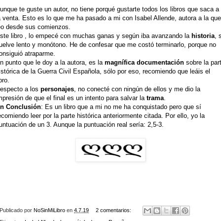
unque te guste un autor, no tiene porqué gustarte todos los libros que saca a
a venta. Esto es lo que me ha pasado a mi con Isabel Allende, autora a la que
eo desde sus comienzos.
ste libro , lo empecé con muchas ganas y según iba avanzando la
historia
, 
uelve lento y monótono. He de confesar que me costó terminarlo, porque no
onsiguió atraparme.
n punto que le doy a la autora, es la
magnífica documentación
sobre la par
istórica de la Guerra Civil Española, sólo por eso, recomiendo que leáis el
ibro.
especto a los
personajes
, no conecté con ningún de ellos y me dio la
mpresión de que el final es un intento para salvar la
trama
.
n Conclusión
: Es un libro que a mi no me ha conquistado pero que sí
ecomiendo leer por la parte histórica anteriormente citada. Por ello, yo la
untuación de un 3. Aunque la puntuación real sería: 2,5-3.
Publicado por
NoSinMiLibro
en
4.7.19
2 comentarios: