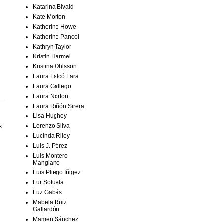
Katarina Bivald
Kate Morton
Katherine Howe
Katherine Pancol
Kathryn Taylor
Kristin Harmel
Kristina Ohlsson
Laura Falcó Lara
Laura Gallego
Laura Norton
Laura Riñón Sirera
Lisa Hughey
Lorenzo Silva
s
Lucinda Riley
Luis J. Pérez
Luis Montero
Manglano
Luis Pliego Iñigez
Lur Sotuela
Luz Gabás
Mabela Ruiz
Gallardón
Mamen Sánchez