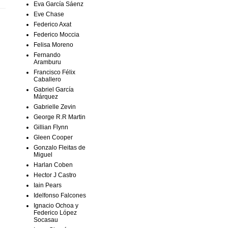
Eva García Sáenz
Eve Chase
Federico Axat
Federico Moccia
Felisa Moreno
Fernando
Aramburu
Francisco Félix
Caballero
Gabriel García
Márquez
Gabrielle Zevin
George R.R Martin
Gillian Flynn
Gleen Cooper
Gonzalo Fleitas de
Miguel
Harlan Coben
Hector J Castro
Iain Pears
Idelfonso Falcones
Ignacio Ochoa y
Federico López
Socasau