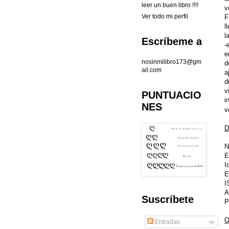
leer un buen libro !!!!
v
Ver todo mi perfil
F
l
l
Escríbeme a
-
e
nosinmilibro173@gm
d
ail.com
a
d
v
PUNTUACIO
i
NES
v
D
N
E
I
E
I
A
Suscríbete
P
O
Entradas