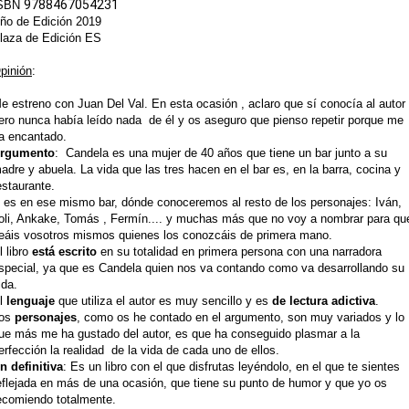
9788467054231
SBN
ño de Edición 2019
laza de Edición ES
pinión
:
e estreno con Juan Del Val. En esta ocasión , aclaro que sí conocía al autor
ero nunca había leído nada de él y os aseguro que pienso repetir porque me
a encantado.
rgumento
: Candela es una mujer de 40 años que tiene un bar junto a su
adre y abuela. La vida que las tres hacen en el bar es, en la barra, cocina y
estaurante.
 es en ese mismo bar, dónde conoceremos al resto de los personajes: Iván,
oli, Ankake, Tomás , Fermín.... y muchas más que no voy a nombrar para qu
eáis vosotros mismos quienes los conozcáis de primera mano.
l libro
está escrito
en su totalidad en primera persona con una narradora
special, ya que es Candela quien nos va contando como va desarrollando su
ida.
l
lenguaje
que utiliza el autor es muy sencillo y es
de lectura adictiva
.
os
personajes
, como os he contado en el argumento, son muy variados y lo
ue más me ha gustado del autor, es que ha conseguido plasmar a la
erfección la realidad de la vida de cada uno de ellos.
n definitiva
: Es un libro con el que disfrutas leyéndolo, en el que te sientes
eflejada en más de una ocasión, que tiene su punto de humor y que yo os
ecomiendo totalmente.