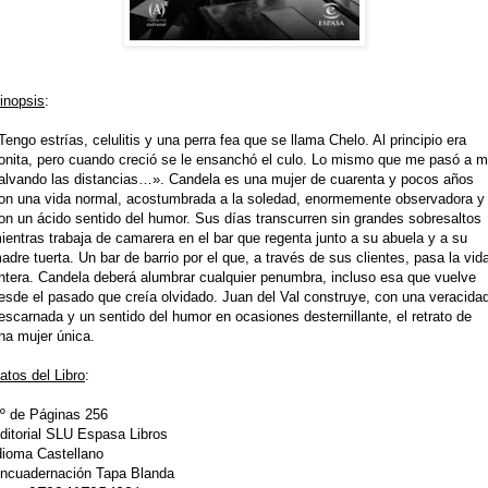
inopsis
:
Tengo estrías, celulitis y una perra fea que se llama Chelo. Al principio era
onita, pero cuando creció se le ensanchó el culo. Lo mismo que me pasó a m
alvando las distancias…». Candela es una mujer de cuarenta y pocos años
on una vida normal, acostumbrada a la soledad, enormemente observadora y
on un ácido sentido del humor. Sus días transcurren sin grandes sobresaltos
ientras trabaja de camarera en el bar que regenta junto a su abuela y a su
adre tuerta. Un bar de barrio por el que, a través de sus clientes, pasa la vid
ntera. Candela deberá alumbrar cualquier penumbra, incluso esa que vuelve
esde el pasado que creía olvidado. Juan del Val construye, con una veracida
escarnada y un sentido del humor en ocasiones desternillante, el retrato de
na mujer única.
atos del Libro
:
º de Páginas 256
ditorial SLU Espasa Libros
dioma Castellano
ncuadernación Tapa Blanda