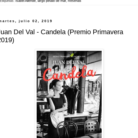
Etiquetas:
Isabel Allende
,
largo pétalo de mar
,
Reseñas
martes, julio 02, 2019
Juan Del Val - Candela (Premio Primavera
2019)