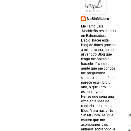
NoSinMiLibro
Me llamo Cris
.Madrileña residiendo
en Extremadura.
Decidí hacer este
Blog de libros gracias
a mi hermana, quien
al ver otro Blog que
tengo me animó a
hacerlo. Y como la
gente que me conoce
me preguntaba
siempre : que qué me
parece este libro u
otro, o qué libro
estaba leyendo.
Pensé que sería una
excelente idea de
contarlo todo en un
Blog. Y así nació No
S
Sin Mi Libro. Así que
espero que me
acompañeis y os
L
animeis sobre todo, a
e