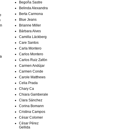
Begoña Sastre
Belinda Alexandra
Berta Carmona
e
Blue Jeans
e
án
Brianne Miller
Bárbara Alves
Camilla Läckberg
Care Santos
Carla Montero
Carlos Montero
a
Carlos Ruiz Zafón
Carmen Andújar
Carmen Conde
Carole Matthews
Celia Prada
Chary Ca
Chiara Gamberale
Clara Sánchez
Corina Bomann
Cristina Campos
César Colomer
César Pérez
Gellida