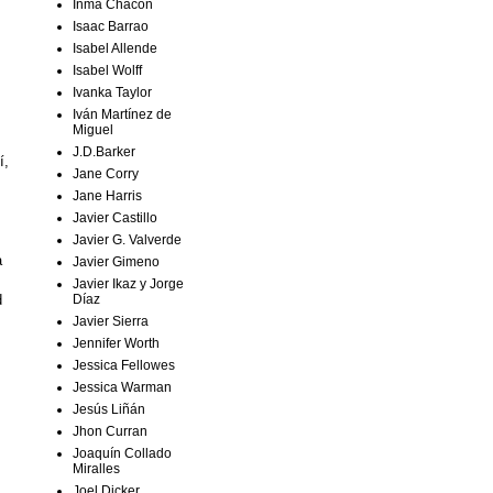
Inma Chacón
Isaac Barrao
Isabel Allende
Isabel Wolff
Ivanka Taylor
Iván Martínez de
Miguel
J.D.Barker
í,
Jane Corry
Jane Harris
Javier Castillo
Javier G. Valverde
a
Javier Gimeno
Javier Ikaz y Jorge
d
Díaz
Javier Sierra
Jennifer Worth
Jessica Fellowes
Jessica Warman
Jesús Liñán
Jhon Curran
Joaquín Collado
Miralles
Joel Dicker