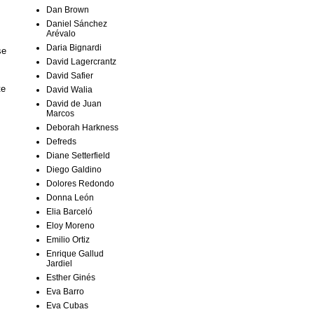
Dan Brown
Daniel Sánchez
Arévalo
Daria Bignardi
se
David Lagercrantz
David Safier
te
David Walia
David de Juan
Marcos
Deborah Harkness
Defreds
Diane Setterfield
Diego Galdino
Dolores Redondo
Donna León
Elia Barceló
Eloy Moreno
Emilio Ortiz
Enrique Gallud
Jardiel
Esther Ginés
Eva Barro
Eva Cubas