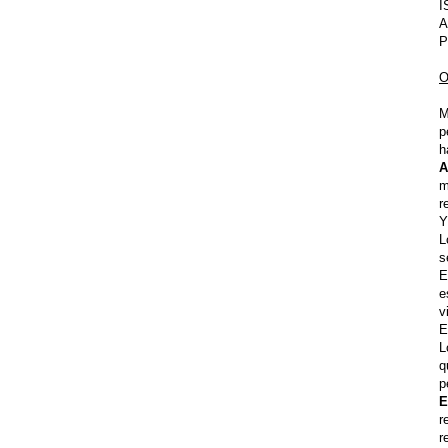
I
A
P
O
M
p
h
A
m
r
Y
L
s
E
e
v
E
L
q
p
E
r
r