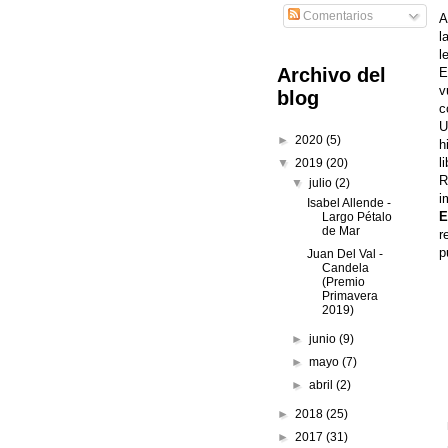
Comentarios
A
l
l
Archivo del
E
v
blog
c
U
►
2020
(5)
h
l
▼
2019
(20)
R
▼
julio
(2)
i
Isabel Allende -
E
Largo Pétalo
de Mar
r
p
Juan Del Val -
Candela
(Premio
Primavera
2019)
►
junio
(9)
►
mayo
(7)
►
abril
(2)
►
2018
(25)
►
2017
(31)