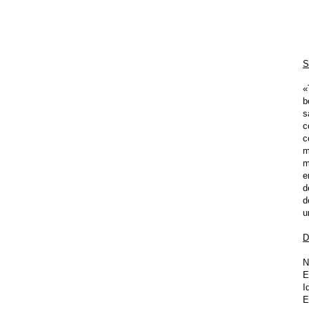
S
«
b
s
c
c
m
m
e
d
d
u
D
N
E
I
E