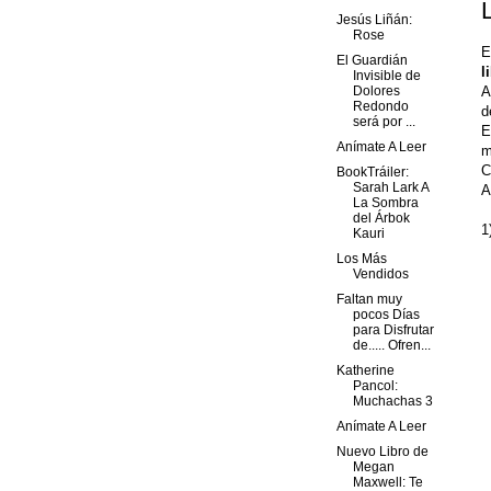
Jesús Liñán:
Rose
E
El Guardián
l
Invisible de
A
Dolores
Redondo
d
será por ...
E
Anímate A Leer
m
C
BookTráiler:
Sarah Lark A
A
La Sombra
del Árbok
1
Kauri
Los Más
Vendidos
Faltan muy
pocos Días
para Disfrutar
de..... Ofren...
Katherine
Pancol:
Muchachas 3
Anímate A Leer
Nuevo Libro de
Megan
Maxwell: Te