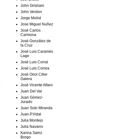
John Grisham
John Verdon
Jorge Molist
Jose Miguel Nuñez
José Carlos
Carmona
José González de
la Cruz
José Luis Caramés
Lage
José Luis Corral
José Luis Correa
José Oriol Ciller
Galera
José Vicente Alfaro
Juan Del Val
Juan Gómez-
Jurado
Juan Soto Miranda
Juan.P.Vidal
Julia Montejo
Julia Navarro
Karina Sainz
Borgo