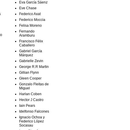
Eva García Sáenz
Eve Chase
s
Federico Axat
Federico Moccia
Felisa Moreno
Fernando
no
Aramburu
Francisco Félix
Caballero
Gabriel García
Márquez
Gabrielle Zevin
George R.R Martin
Gillian Flynn
Gleen Cooper
Gonzalo Fleitas de
Miguel
Harlan Coben
Hector J Castro
Iain Pears
Idelfonso Falcones
Ignacio Ochoa y
Federico López
Socasau