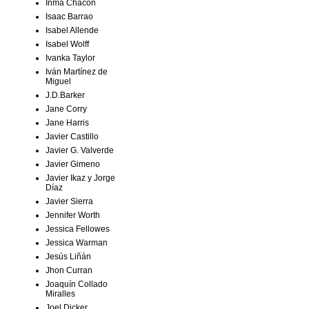
Inma Chacón
Isaac Barrao
Isabel Allende
Isabel Wolff
Ivanka Taylor
Iván Martínez de
Miguel
J.D.Barker
Jane Corry
Jane Harris
Javier Castillo
Javier G. Valverde
Javier Gimeno
Javier Ikaz y Jorge
Díaz
Javier Sierra
Jennifer Worth
Jessica Fellowes
Jessica Warman
Jesús Liñán
Jhon Curran
Joaquín Collado
Miralles
Joel Dicker