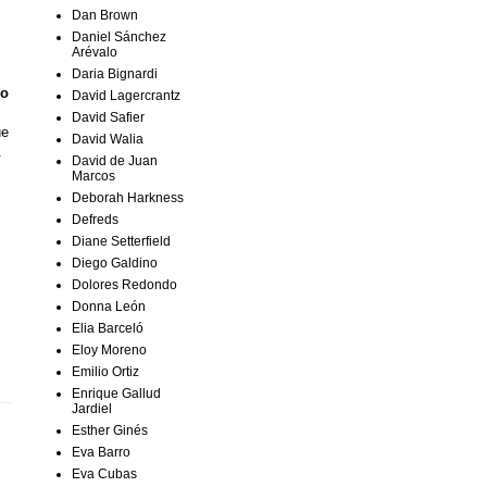
Dan Brown
Daniel Sánchez
Arévalo
Daria Bignardi
do
David Lagercrantz
David Safier
ue
David Walia
.
David de Juan
Marcos
Deborah Harkness
Defreds
Diane Setterfield
Diego Galdino
Dolores Redondo
Donna León
Elia Barceló
Eloy Moreno
Emilio Ortiz
Enrique Gallud
Jardiel
Esther Ginés
Eva Barro
Eva Cubas