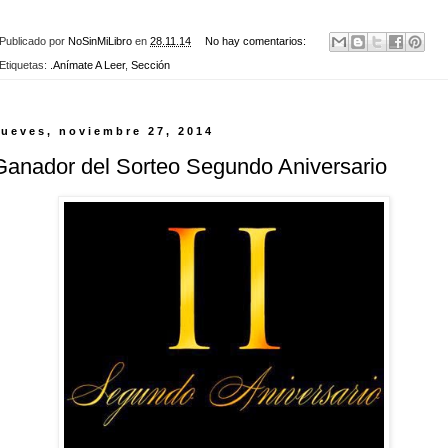
Publicado por
NoSinMiLibro
en
28.11.14
No hay comentarios:
Etiquetas:
.Anímate A Leer
,
Sección
jueves, noviembre 27, 2014
Ganador del Sorteo Segundo Aniversario