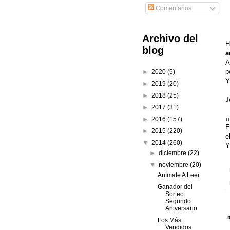
Comentarios
Archivo del
H
blog
a
A
p
►
2020
(5)
Y
►
2019
(20)
►
2018
(25)
J
►
2017
(31)
¡
►
2016
(157)
E
►
2015
(220)
e
▼
2014
(260)
Y
►
diciembre
(22)
▼
noviembre
(20)
Anímate A Leer
Ganador del
Sorteo
Segundo
Aniversario
Los Más
Vendidos