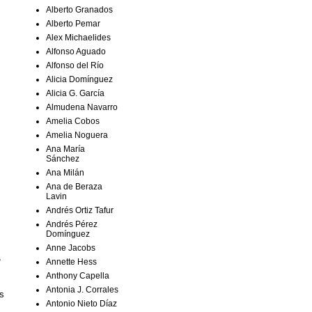
Alberto Granados
Alberto Pemar
Alex Michaelides
Alfonso Aguado
Alfonso del Río
Alicia Domínguez
Alicia G. García
Almudena Navarro
Amelia Cobos
Amelia Noguera
Ana María
Sánchez
Ana Milán
Ana de Beraza
Lavin
Andrés Ortiz Tafur
Andrés Pérez
Domínguez
Anne Jacobs
,
Annette Hess
Anthony Capella
Antonia J. Corrales
s
Antonio Nieto Díaz