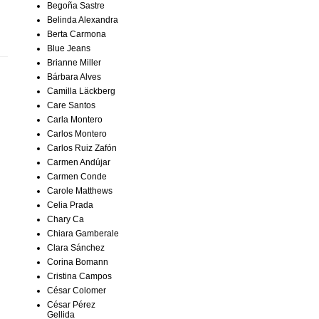
Begoña Sastre
Belinda Alexandra
Berta Carmona
Blue Jeans
Brianne Miller
Bárbara Alves
Camilla Läckberg
Care Santos
Carla Montero
Carlos Montero
Carlos Ruiz Zafón
Carmen Andújar
Carmen Conde
Carole Matthews
Celia Prada
Chary Ca
Chiara Gamberale
Clara Sánchez
Corina Bomann
Cristina Campos
César Colomer
César Pérez
Gellida