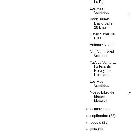
Lo Dije
Los Más
Vendidos
2
BookTráiler:
David Safier
28 Días
David Safier: 28
Días
Anímate A Leer
Mar Mella: Azul
Vermeer
Ya A La Venta.....
La Foto de
Nora y Las
Hojas de ...
Los Más
Vendidos
Nuevo Libro de
3
Megan
Maxwell
►
octubre
(23)
►
septiembre
(22)
►
agosto
(21)
►
julio
(23)