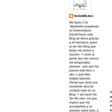
NoSinMiLibro
Me llamo Cris
.Madrileña residiendo
en Extremadura.
Decidí hacer este
Blog de libros gracias
a mi hermana, quien
al ver otro Blog que
tengo me animó a
hacerlo. Y como la
gente que me conoce
me preguntaba
siempre : que qué me
parece este libro u
otro, o qué libro
estaba leyendo.
Pensé que sería una
excelente idea de
contarlo todo en un
H
Blog. Y así nació No
a
Sin Mi Libro. Así que
n
espero que me
A
acompañeis y os
l
animeis sobre todo, a