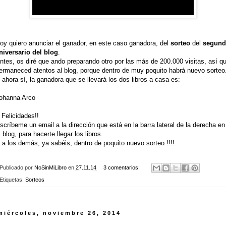
oy quiero anunciar el ganador, en este caso ganadora, del
sorteo
del
segun
niversario del blog
.
ntes, os diré que ando preparando otro por las más de 200.000 visitas, así q
ermaneced atentos al blog, porque dentro de muy poquito habrá nuevo sorteo
 ahora sí, la ganadora que se llevará los dos libros a casa es:
ohanna Arco
¡ Felicidades!!
scríbeme un email a la dirección que está en la barra lateral de la derecha en
l blog, para hacerte llegar los libros.
 a los demás, ya sabéis, dentro de poquito nuevo sorteo !!!!
Publicado por
NoSinMiLibro
en
27.11.14
3 comentarios:
Etiquetas:
Sorteos
miércoles, noviembre 26, 2014