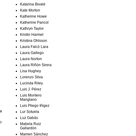
Katarina Bivald
Kate Morton
Katherine Howe
Katherine Pancol
Kathryn Taylor
Kristin Harmel
Kristina Ohlsson
Laura Falcó Lara
Laura Gallego
Laura Norton
Laura Riñón Sirera
Lisa Hughey
Lorenzo Silva
Lucinda Riley
Luis J. Pérez
Luis Montero
Manglano
Luis Pliego Iñigez
la
Lur Sotuela
Luz Gabás
o
Mabela Ruiz
Gallardón
Mamen Sánchez