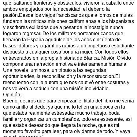
que, saltando fronteras y obstáculos, vivieron a caballo entre
ambos empujados por la necesidad, el deber o la
pasión.Desde los viejos franciscanos que a lomos de mulas
fundaron las míticas misiones californianas a los hispanistas
y escritores exiliados que a pesar de la nostalgia nunca
lograron regresar. De los militares norteamericanos que
llenaron la España agridulce de los años cincuenta de
bases, dólares y cigarrillos rubios a un impetuoso estudiante
dispuesto a cualquier cosa por una mujer. Con todos ellos
entreverados en la propia historia de Blanca, Misión Olvido
compone una narración emotiva e intensamente humana.
Una novela luminosa, un tributo a las segundas
oportunidades, la reconciliación y la reconstrucción.El
reencuentro con la autora que nos cautivó entre costuras y
nos volverá a seducir con una misión inolvidable.
Opinión
:
Bueno, deciros que para empezar, el título del libro me venía
como anillo al dedo, ya que me lo leí en una época en la
que estaba realmente estresada: mucho trabajo, boda
familiar y organizar un cumpleaños, todo era estresante, asi
que estaba deseando que llegara la noche, que es mi
momento favorito para leer, para olvidarme de todo. Y vaya