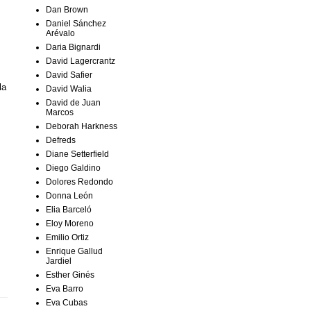
Dan Brown
Daniel Sánchez
Arévalo
Daria Bignardi
David Lagercrantz
David Safier
la
David Walia
David de Juan
Marcos
Deborah Harkness
Defreds
Diane Setterfield
Diego Galdino
Dolores Redondo
Donna León
Elia Barceló
Eloy Moreno
Emilio Ortiz
Enrique Gallud
Jardiel
Esther Ginés
Eva Barro
Eva Cubas