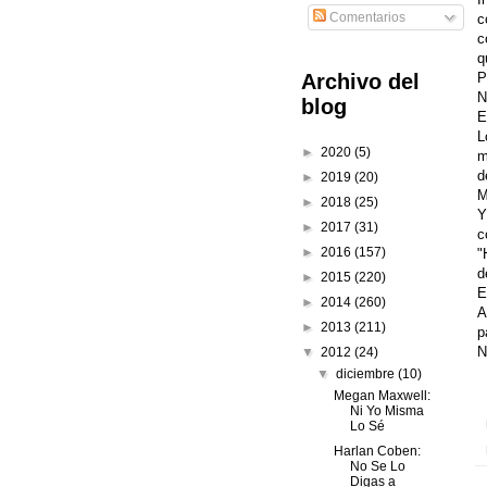
Comentarios
c
c
q
P
Archivo del
N
blog
E
L
►
2020
(5)
m
d
►
2019
(20)
M
►
2018
(25)
Y
►
2017
(31)
c
►
2016
(157)
"
d
►
2015
(220)
E
►
2014
(260)
A
►
2013
(211)
p
N
▼
2012
(24)
▼
diciembre
(10)
Megan Maxwell:
Ni Yo Misma
Lo Sé
Harlan Coben:
No Se Lo
Digas a