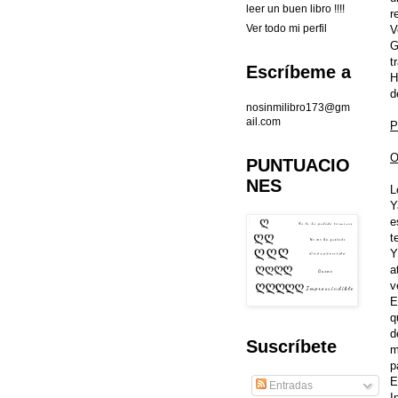
leer un buen libro !!!!
r
Ver todo mi perfil
V
G
t
Escríbeme a
H
d
nosinmilibro173@gm
ail.com
P
O
PUNTUACIO
NES
L
Y
e
t
Y
a
v
E
q
d
Suscríbete
m
p
E
Entradas
I