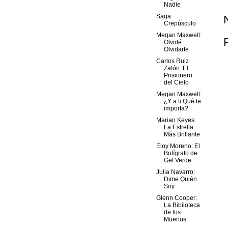
Nadie
Saga
Crepúsculo
Megan Maxwell:
Olvidé
Olvidarte
Carlos Ruiz
Zafón: El
Prisionero
del Cielo
Megan Maxwell:
¿Y a ti Qué te
importa?
Marian Keyes:
La Estrella
Más Brillante
Eloy Moreno: El
Bolígrafo de
Gel Verde
Julia Navarro:
Dime Quién
Soy
Glenn Cooper:
La Bibiloteca
de los
Muertos