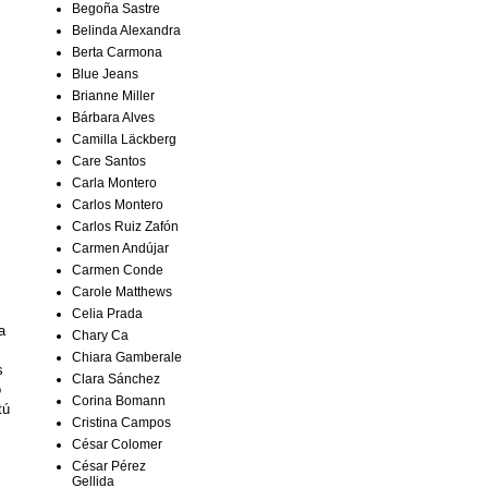
Begoña Sastre
Belinda Alexandra
Berta Carmona
Blue Jeans
Brianne Miller
Bárbara Alves
Camilla Läckberg
Care Santos
Carla Montero
Carlos Montero
Carlos Ruiz Zafón
Carmen Andújar
Carmen Conde
Carole Matthews
Celia Prada
a
Chary Ca
Chiara Gamberale
s
Clara Sánchez
o
Corina Bomann
tú
Cristina Campos
César Colomer
César Pérez
Gellida