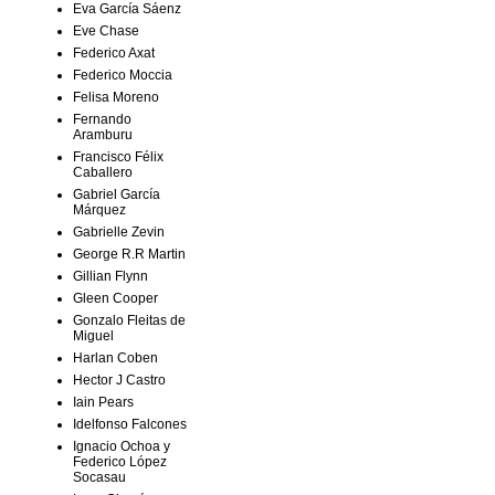
Eva García Sáenz
Eve Chase
Federico Axat
Federico Moccia
Felisa Moreno
Fernando
Aramburu
Francisco Félix
Caballero
Gabriel García
Márquez
Gabrielle Zevin
George R.R Martin
Gillian Flynn
Gleen Cooper
Gonzalo Fleitas de
Miguel
Harlan Coben
Hector J Castro
Iain Pears
Idelfonso Falcones
Ignacio Ochoa y
Federico López
Socasau