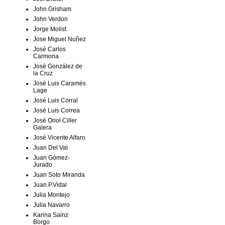
John Grisham
John Verdon
Jorge Molist
Jose Miguel Nuñez
José Carlos
Carmona
José González de
la Cruz
José Luis Caramés
Lage
José Luis Corral
José Luis Correa
José Oriol Ciller
Galera
José Vicente Alfaro
Juan Del Val
Juan Gómez-
Jurado
Juan Soto Miranda
Juan.P.Vidal
Julia Montejo
Julia Navarro
Karina Sainz
Borgo