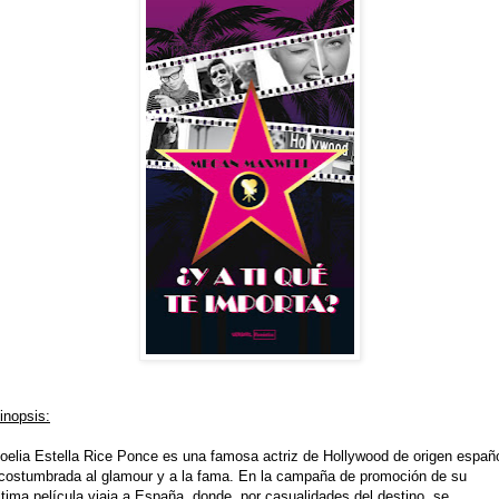
inopsis:
oelia Estella Rice Ponce es una famosa actriz de Hollywood de origen españ
costumbrada al glamour y a la fama. En la campaña de promoción de su
ltima película viaja a España, donde, por casualidades del destino, se