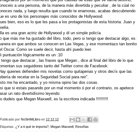
onoceis a una persona, de la manera más divertida y peculiar , de la cúal no
onoces nada, y luego resulta que cuando te enamoras, acabas descubriendo
ue es uno de los personajes más conocidos de Hollywood.
ues bien, eso es lo que les pasa a los protagonistas de esta historia: Juan y
oelia.
lla es una gran actriz de Hollywood y él un simple policía.
o que más me ha gustado del libro, todo, pero si tengo que destacar algo, es 
anera en que ambos se conocen en Las Vegas, y ese momentazo tan bonito
el Oscar. Como se suele decir, hasta ahí puedo leer.
i puntuación lógicamente es un :10
 tengo que destacar , las frases que Megan , dice al final del libro de lo que
omentan sus seguidores tanto del Twitter como de Facebook:
Hay quienes defienden mis novelas como quitapenas y otros decís que las
ebería de recetar en la Seguridad Social para reir".
sto me ha encantado, y yo misma opino las dos cosas.
si que si estais pasando por un mal momento ó por el contrario, os apetece
asar un rato divertidísimo leyendo:
o dudeis que Megan Maxwell, es la escritora indicada !!!!!!!!!!
Publicado por
NoSinMiLibro
en
12.12.12
Etiquetas:
¿Y a ti qué te importa?
,
Megan Maxwell
,
Reseñas