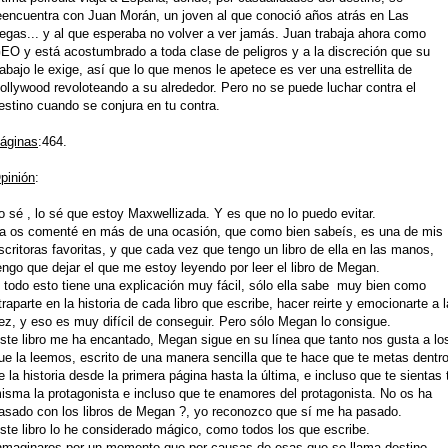
eencuentra con Juan Morán, un joven al que conoció años atrás en Las
egas... y al que esperaba no volver a ver jamás. Juan trabaja ahora como
EO y está acostumbrado a toda clase de peligros y a la discreción que su
rabajo le exige, así que lo que menos le apetece es ver una estrellita de
ollywood revoloteando a su alrededor. Pero no se puede luchar contra el
estino cuando se conjura en tu contra.
áginas
:464.
pinión
:
o sé , lo sé que estoy Maxwellizada. Y es que no lo puedo evitar.
a os comenté en más de una ocasión, que como bien sabeís, es una de mis
scritoras favoritas, y que cada vez que tengo un libro de ella en las manos,
engo que dejar el que me estoy leyendo por leer el libro de Megan.
 todo esto tiene una explicación muy fácil, sólo ella sabe muy bien como
traparte en la historia de cada libro que escribe, hacer reirte y emocionarte a l
ez, y eso es muy difícil de conseguir. Pero sólo Megan lo consigue.
ste libro me ha encantado, Megan sigue en su línea que tanto nos gusta a lo
ue la leemos, escrito de una manera sencilla que te hace que te metas dentr
e la historia desde la primera página hasta la última, e incluso que te sientas 
isma la protagonista e incluso que te enamores del protagonista. No os ha
asado con los libros de Megan ?, yo reconozco que sí me ha pasado.
ste libro lo he considerado mágico, como todos los que escribe.
nmaginaros por un momento que por causas de esas que se llama destino,