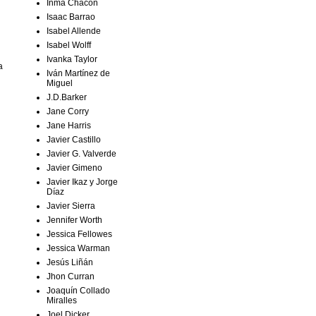
Inma Chacón
Isaac Barrao
Isabel Allende
Isabel Wolff
Ivanka Taylor
a
Iván Martínez de
Miguel
J.D.Barker
Jane Corry
Jane Harris
Javier Castillo
Javier G. Valverde
Javier Gimeno
Javier Ikaz y Jorge
Díaz
Javier Sierra
Jennifer Worth
Jessica Fellowes
Jessica Warman
Jesús Liñán
Jhon Curran
Joaquín Collado
Miralles
Joel Dicker