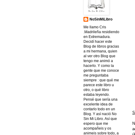
NoSinMiLibro
Me llamo Cris
.Madrileña residiendo
en Extremadura.
Decidí hacer este
Blog de libros gracias
a mi hermana, quien
al ver otro Blog que
tengo me animó a
hacerlo. Y como la
gente que me conoce
me preguntaba
siempre : que qué me
parece este libro u
otro, o qué libro
estaba leyendo.
Pensé que sería una
excelente idea de
contarlo todo en un
S
Blog. Y así nació No
Sin Mi Libro. Así que
N
espero que me
acompañeis y os
a
animeis sobre todo, a
ú