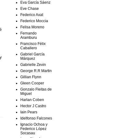
Eva García Sáenz
Eve Chase
Federico Axat
Federico Moccia
Felisa Moreno
é
Fernando
Aramburu
Francisco Félix
Caballero
Gabriel García
uy
Márquez
Gabrielle Zevin
George R.R Martin
Gillian Flynn
Gleen Cooper
Gonzalo Fleitas de
Miguel
Harlan Coben
Hector J Castro
Iain Pears
Idelfonso Falcones
Ignacio Ochoa y
Federico López
Socasau