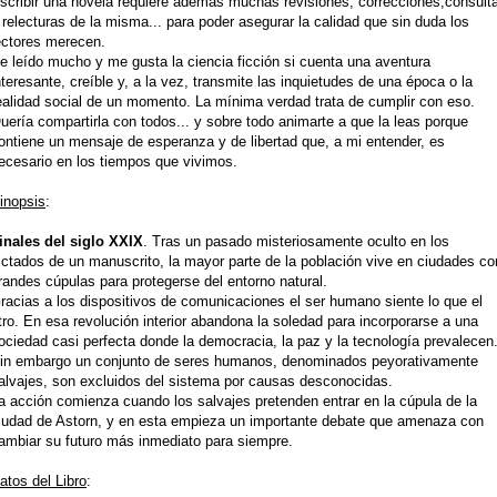
scribir una novela requiere además muchas revisiones, correcciones,consult
 relecturas de la misma... para poder asegurar la calidad que sin duda los
ectores merecen.
e leído mucho y me gusta la ciencia ficción si cuenta una aventura
nteresante, creíble y, a la vez, transmite las inquietudes de una época o la
ealidad social de un momento. La mínima verdad trata de cumplir con eso.
uería compartirla con todos... y sobre todo animarte a que la leas porque
ontiene un mensaje de esperanza y de libertad que, a mi entender, es
ecesario en los tiempos que vivimos.
inopsis
:
inales del siglo XXIX
. Tras un pasado misteriosamente oculto en los
ictados de un manuscrito, la mayor parte de la población vive en ciudades co
randes cúpulas para protegerse del entorno natural.
racias a los dispositivos de comunicaciones el ser humano siente lo que el
tro. En esa revolución interior abandona la soledad para incorporarse a una
ociedad casi perfecta donde la democracia, la paz y la tecnología prevalecen
in embargo un conjunto de seres humanos, denominados peyorativamente
alvajes
, son excluidos del sistema por causas desconocidas.
a acción comienza cuando los
salvajes
pretenden entrar en la cúpula de la
iudad de Astorn, y en esta empieza un importante debate que amenaza con
ambiar su futuro más inmediato para siempre.
atos del Libro
: