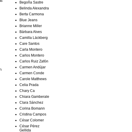
as
Begoña Sastre
Belinda Alexandra
Berta Carmona
Blue Jeans
Brianne Miller
Bárbara Alves
Camilla Läckberg
Care Santos
Carla Montero
Carlos Montero
Carlos Ruiz Zafón
Carmen Andújar
n
Carmen Conde
Carole Matthews
Celia Prada
.
Chary Ca
Chiara Gamberale
Clara Sánchez
Corina Bomann
Cristina Campos
César Colomer
César Pérez
Gellida