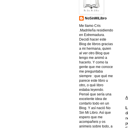
NoSinMiLibro
Me llamo Cris
.Madrileña residiendo
en Extremadura.
Decidí hacer este
Blog de libros gracias
a mi hermana, quien
al ver otro Blog que
tengo me animó a
hacerlo. Y como la
gente que me conoce
me preguntaba
siempre : que qué me
parece este libro u
otro, o qué libro
estaba leyendo.
Pensé que sería una
A
excelente idea de
contarlo todo en un
L
Blog. Y así nació No
Sin Mi Libro. Así que
d
espero que me
n
acompañeis y os
p
animeis sobre todo, a