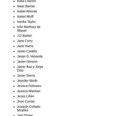
Inma Chacón
Isaac Barrao
Isabel Allende
Isabel Wolff
Ivanka Taylor
Iván Martínez de
Miguel
J.D.Barker
Jane Corry
Jane Harris
Javier Castillo
Javier G. Valverde
Javier Gimeno
Javier Ikaz y Jorge
Díaz
Javier Sierra
Jennifer Worth
Jessica Fellowes
Jessica Warman
Jesús Liñán
Jhon Curran
Joaquín Collado
Miralles
Joel Dicker