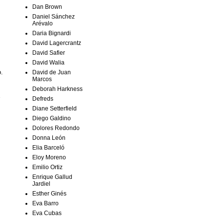
Dan Brown
Daniel Sánchez
Arévalo
Daria Bignardi
David Lagercrantz
David Safier
David Walia
.
David de Juan
Marcos
Deborah Harkness
Defreds
Diane Setterfield
Diego Galdino
Dolores Redondo
Donna León
Elia Barceló
Eloy Moreno
Emilio Ortiz
Enrique Gallud
Jardiel
Esther Ginés
Eva Barro
Eva Cubas