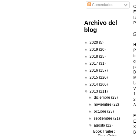
Comentarios
C
E
I
Archivo del
P
blog
O
►
2020
(5)
H
►
2019
(20)
P
t
►
2018
(25)
q
►
2017
(31)
p
►
2016
(157)
D
M
►
2015
(220)
L
►
2014
(260)
V
▼
2013
(211)
1
►
diciembre
(23)
2
►
noviembre
(22)
A
►
octubre
(23)
E
►
septiembre
(21)
E
▼
agosto
(22)
X
Book Trailer :
B
Dime Quien