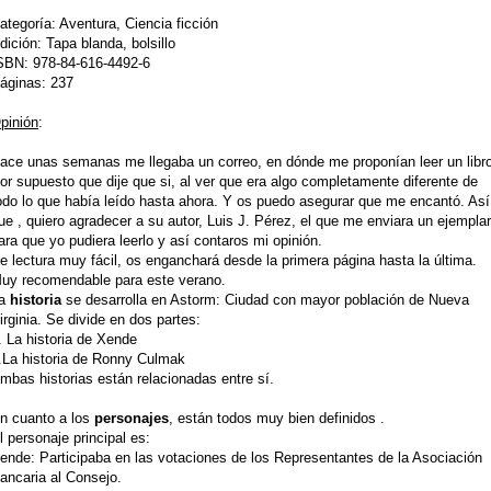
ategoría: Aventura, Ciencia ficción
dición: Tapa blanda, bolsillo
SBN: 978-84-616-4492-6
áginas:
237
pinión
:
ace unas semanas me llegaba un correo, en dónde me proponían leer un libro
or supuesto que dije que si, al ver que era algo completamente diferente de
odo lo que había leído hasta ahora. Y os puedo asegurar que me encantó. Así
ue , quiero agradecer a su autor, Luis J. Pérez, el que me enviara un ejemplar
ara que yo pudiera leerlo y así contaros mi opinión.
e lectura muy fácil, os enganchará desde la primera página hasta la última.
uy recomendable para este verano.
a
historia
se desarrolla en Astorm: Ciudad con mayor población de Nueva
irginia. Se divide en dos partes:
. La historia de Xende
.La historia de Ronny Culmak
mbas historias están relacionadas entre sí.
n cuanto a los
personajes
, están todos muy bien definidos .
l personaje principal es:
ende: Participaba en las votaciones de los Representantes de la Asociación
ancaria al Consejo.