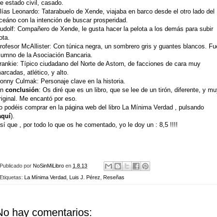
e estado civil, casado.
lías Leonardo: Tatarabuelo de Xende, viajaba en barco desde el otro lado del
ceáno con la intención de buscar prosperidad.
udolf: Compañero de Xende, le gusta hacer la pelota a los demás para subir
ota.
rofesor McAllister: Con túnica negra, un sombrero gris y guantes blancos. Fu
lumno de la Asociación Bancaria.
rankie: Típico ciudadano del Norte de Astorn, de facciones de cara muy
arcadas, atlético, y alto.
onny Culmak: Personaje clave en la historia.
En
conclusión
: Os diré que es un libro, que se lee de un tirón, diferente, y m
riginal. Me encantó por eso.
o podéis comprar en la página web del libro La Mínima Verdad , pulsando
aquí
).
sí que , por todo lo que os he comentado, yo le doy un : 8,5 !!!!
Publicado por
NoSinMiLibro
en
1.8.13
Etiquetas:
La Mínima Verdad
,
Luis J. Pérez
,
Reseñas
No hay comentarios: