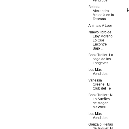
Vendidos
Belinda
Alexandra:
Melodía en la
Toscana
Anímate A Leer
Nuevo libro de
Eloy Moreno :
Lo Que
Encontré
Bajo ...
Book Trailer: La
saga de los
Longevos
Los Más
Vendidos
Vanessa
Greene : El
Club del Té
Book Trailer : Ni
Lo Sueñes
de Megan
Maxwell
Los Más
Vendidos
Gonzalo Fleitas
de Miguel: El