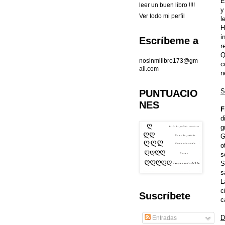
E
leer un buen libro !!!!
y
Ver todo mi perfil
l
H
i
Escríbeme a
r
Q
nosinmilibro173@gm
c
ail.com
n
S
PUNTUACIO
NES
F
d
g
G
o
s
S
s
L
c
Suscríbete
c
D
Entradas