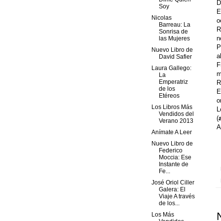
D
Soy
E
Nicolas
o
Barreau: La
R
Sonrisa de
n
las Mujeres
P
Nuevo Libro de
a
David Safier
F
Laura Gallego:
m
La
Emperatriz
R
de los
Etéreos
o
Los Libros Más
L
Vendidos del
(
Verano 2013
A
Anímate A Leer
Nuevo Libro de
Federico
Moccia: Ese
Instante de
Fe...
José Oriol Ciller
Galera: El
Viaje A través
de los...
Los Más