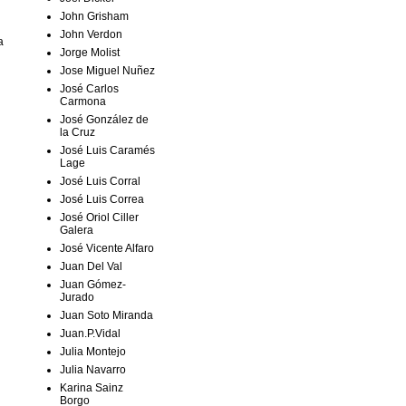
John Grisham
John Verdon
a
Jorge Molist
Jose Miguel Nuñez
José Carlos
Carmona
José González de
la Cruz
José Luis Caramés
Lage
José Luis Corral
José Luis Correa
José Oriol Ciller
Galera
José Vicente Alfaro
Juan Del Val
Juan Gómez-
Jurado
Juan Soto Miranda
Juan.P.Vidal
Julia Montejo
Julia Navarro
Karina Sainz
Borgo