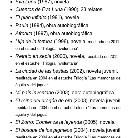
Eva Luna
(1987), novela
Cuentos de Eva Luna
(1990), 23 relatos
El plan infinito
(1991), novela
Paula
(1994), obra autobiográfica
Afrodita
(1997), obra autobiográfica
Hija de la fortuna
(1998), novela,
reeditada en 2011
en el estuche "Trilogía involuntaria"
Retrato en sepia
(2000), novela,
reeditada en 2011
en el estuche "Trilogía involuntaria"
La ciudad de las bestias
(2002), novela juvenil,
reeditada en 2004 en el estuche Trilogía "Las memorias del
águila y del jaguar"
Mi país inventado
(2003), obra autobiográfica
El reino del dragón de oro
(2003), novela juvenil,
reeditada en 2004 en el estuche Trilogía "Las memorias del
águila y del jaguar"
El Zorro: Comienza la leyenda
(2005), novela
El bosque de los pigmeos
(2004), novela juvenil,
reeditada en 2004 en el estuche Trilogía "Las memorias del