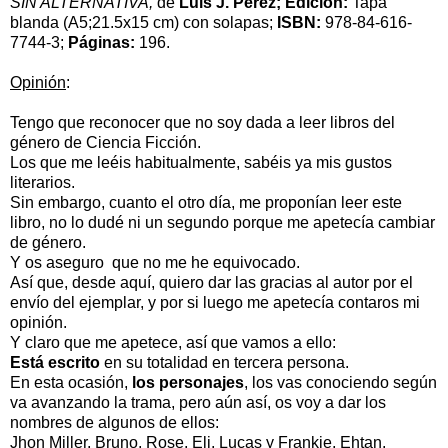
SIN ALTERNATIVA,
de
Luis J. Pérez;
Edición:
Tapa
blanda (A5;21.5x15 cm) con solapas;
ISBN:
978-84-616-
7744-3;
Páginas:
196.
Opinión
:
Tengo que reconocer que no soy dada a leer libros del
género de Ciencia Ficción.
Los que me leéis habitualmente, sabéis ya mis gustos
literarios.
Sin embargo, cuanto el otro día, me proponían leer este
libro, no lo dudé ni un segundo porque me apetecía cambiar
de género.
Y os aseguro que no me he equivocado.
Así que, desde aquí, quiero dar las gracias al autor por el
envío del ejemplar, y por si luego me apetecía contaros mi
opinión.
Y claro que me apetece, así que vamos a ello:
Está escrito
en su totalidad en tercera persona.
En esta ocasión,
los personajes
, los vas conociendo según
va avanzando la trama, pero aún así, os voy a dar los
nombres de algunos de ellos:
Jhon Miller, Bruno, Rose, Eli, Lucas y Frankie, Ehtan.