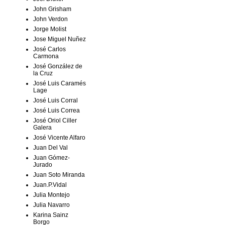
John Grisham
John Verdon
Jorge Molist
Jose Miguel Nuñez
José Carlos
Carmona
José González de
la Cruz
José Luis Caramés
Lage
José Luis Corral
José Luis Correa
José Oriol Ciller
Galera
José Vicente Alfaro
Juan Del Val
Juan Gómez-
Jurado
Juan Soto Miranda
Juan.P.Vidal
Julia Montejo
Julia Navarro
Karina Sainz
Borgo