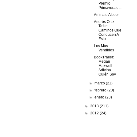
Premio
Primavera d...
Anímate A Leer
Andrés Ortiz
Tafur:
Caminos Que
Conducen A
Esto
Los Más
Vendidos
BookTrailer:
Megan
Maxwell:
Adivina
Quién Soy
►
marzo
(21)
►
febrero
(20)
►
enero
(23)
►
2013
(211)
►
2012
(24)