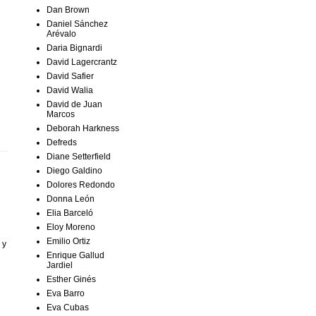
Dan Brown
Daniel Sánchez
Arévalo
Daria Bignardi
David Lagercrantz
David Safier
David Walia
David de Juan
Marcos
Deborah Harkness
Defreds
Diane Setterfield
Diego Galdino
Dolores Redondo
Donna León
Elia Barceló
Eloy Moreno
Emilio Ortiz
 y
Enrique Gallud
Jardiel
Esther Ginés
Eva Barro
Eva Cubas