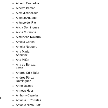
Alberto Granados
Alberto Pemar
Alex Michaelides
Alfonso Aguado
Alfonso del Río
Alicia Domínguez
Alicia G. García
Almudena Navarro
Amelia Cobos
Amelia Noguera
Ana María
Sánchez
Ana Milán
Ana de Beraza
Lavin
Andrés Ortiz Tafur
Andrés Pérez
Domínguez
Anne Jacobs
Annette Hess
Anthony Capella
l
Antonia J. Corrales
Antonio Nieto Díaz