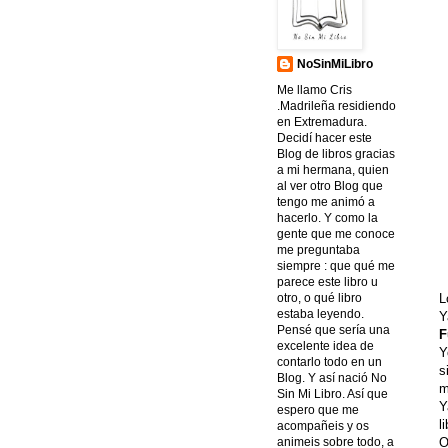
NoSinMiLibro
Me llamo Cris
.Madrileña residiendo
en Extremadura.
Decidí hacer este
Blog de libros gracias
a mi hermana, quien
al ver otro Blog que
tengo me animó a
hacerlo. Y como la
gente que me conoce
me preguntaba
siempre : que qué me
parece este libro u
L
otro, o qué libro
estaba leyendo.
Y
Pensé que sería una
F
excelente idea de
Y
contarlo todo en un
s
Blog. Y así nació No
m
Sin Mi Libro. Así que
Y
espero que me
l
acompañeis y os
O
animeis sobre todo, a