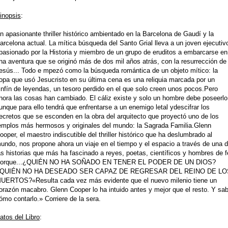
inopsis
:
n apasionante thriller histórico ambientado en la Barcelona de Gaudí y la
arcelona actual. La mítica búsqueda del Santo Grial lleva a un joven ejecutiv
pasionado por la Historia y miembro de un grupo de eruditos a embarcarse en
na aventura que se originó más de dos mil años atrás, con la resurrección de
esús... Todo e
mpezó como la búsqueda romántica de un objeto mítico: la
opa que usó Jesucristo en su última cena es una reliquia marcada por un
infín de leyendas, un tesoro perdido en el que solo creen unos pocos.Pero
hora las cosas han cambiado. El cáliz existe y solo un hombre debe poseerlo
unque para ello tendrá que enfrentarse a un enemigo letal ydescifrar los
ecretos que se esconden en la obra del arquitecto que proyectó uno de los
emplos más hermosos y originales del mundo: la Sagrada Familia.Glenn
ooper, el maestro indiscutible del thriller histórico que ha deslumbrado al
undo, nos propone ahora un viaje en el tiempo y el espacio a través de una 
as historias que más ha fascinado a reyes, poetas, científicos y hombres de f
orque...¿QUIÉN NO HA SOÑADO EN TENER EL PODER DE UN DIOS?
QUIÉN NO HA DESEADO SER CAPAZ DE REGRESAR DEL REINO DE LO
UERTOS?«Resulta cada vez más evidente que el nuevo milenio tiene un
orazón macabro. Glenn Cooper lo ha intuido antes y mejor que el resto. Y sa
ómo contarlo.» Corriere de la sera.
atos del Libro
: