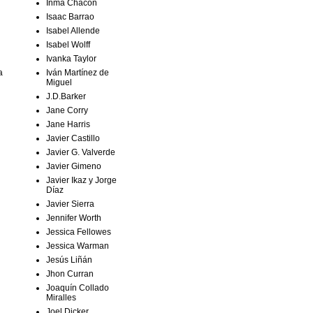
Inma Chacón
Isaac Barrao
Isabel Allende
Isabel Wolff
Ivanka Taylor
Iván Martínez de
a
Miguel
J.D.Barker
Jane Corry
Jane Harris
Javier Castillo
Javier G. Valverde
Javier Gimeno
Javier Ikaz y Jorge
Díaz
Javier Sierra
Jennifer Worth
Jessica Fellowes
Jessica Warman
Jesús Liñán
Jhon Curran
Joaquín Collado
Miralles
Joel Dicker