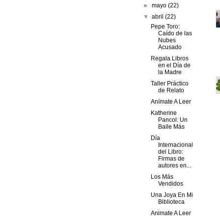
►
mayo
(22)
▼
abril
(22)
Pepe Toro:
Caído de las
Nubes
Acusado
Regala Libros
en el Día de
la Madre
Taller Práctico
de Relato
Anímate A Leer
Katherine
Pancol: Un
Baile Más
Día
Internacional
del Libro:
Firmas de
autores en...
Los Más
Vendidos
Una Joya En Mi
Biblioteca
Animate A Leer