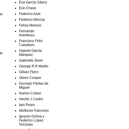
Eva García Sáenz
Eve Chase
Federico Axat
el
Federico Moccia
Felisa Moreno
Fernando
Aramburu
Francisco Félix
Caballero
Gabriel García
ta
Márquez
Gabrielle Zevin
George R.R Martin
Gillian Flynn
Gleen Cooper
Gonzalo Fleitas de
Miguel
Harlan Coben
Hector J Castro
Iain Pears
Idelfonso Falcones
Ignacio Ochoa y
Federico López
Socasau