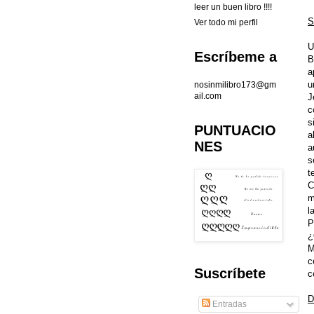
leer un buen libro !!!!
S
Ver todo mi perfil
U
Escríbeme a
B
a
u
nosinmilibro173@gm
ail.com
J
c
s
PUNTUACIO
a
NES
a
s
t
C
m
l
P
¿
M
c
Suscríbete
c
D
Entradas