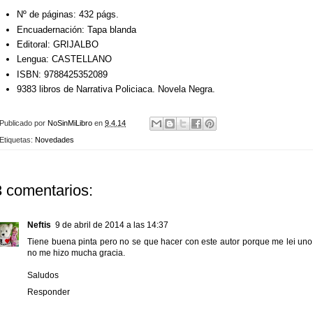
Nº de páginas:
432 págs.
Encuadernación:
Tapa blanda
Editoral:
GRIJALBO
Lengua:
CASTELLANO
ISBN:
9788425352089
9383 libros de Narrativa Policiaca. Novela Negra.
Publicado por
NoSinMiLibro
en
9.4.14
Etiquetas:
Novedades
3 comentarios:
Neftis
9 de abril de 2014 a las 14:37
Tiene buena pinta pero no se que hacer con este autor porque me lei uno
no me hizo mucha gracia.
Saludos
Responder