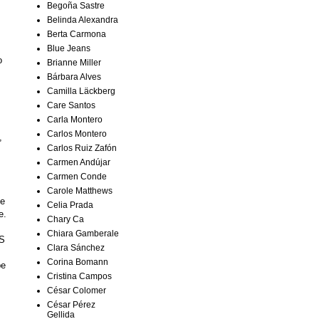
Begoña Sastre
Belinda Alexandra
Berta Carmona
Blue Jeans
o
Brianne Miller
Bárbara Alves
Camilla Läckberg
Care Santos
Carla Montero
Carlos Montero
,
Carlos Ruiz Zafón
Carmen Andújar
Carmen Conde
Carole Matthews
de
Celia Prada
e.
Chary Ca
Chiara Gamberale
S
Clara Sánchez
Corina Bomann
be
Cristina Campos
César Colomer
César Pérez
Gellida