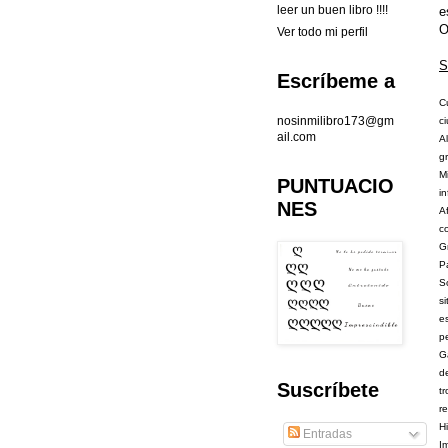
leer un buen libro !!!!
e
O
Ver todo mi perfil
S
Escríbeme a
C
nosinmilibro173@gm
c
ail.com
A
g
M
PUNTUACIO
i
NES
A
c
G
P
S
s
e
p
G
d
Suscríbete
t
r
Hi
Entradas
I