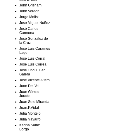
John Grisham
John Verdon
Jorge Molist
Jose Miguel Nuñez
José Carlos
Carmona
José González de
la Cruz
José Luis Caramés
Lage
José Luis Corral
José Luis Correa
José Oriol Ciller
Galera
José Vicente Alfaro
Juan Del Val
Juan Gómez-
Jurado
Juan Soto Miranda
Juan.P.Vidal
Julia Montejo
Julia Navarro
Karina Sainz
Borgo