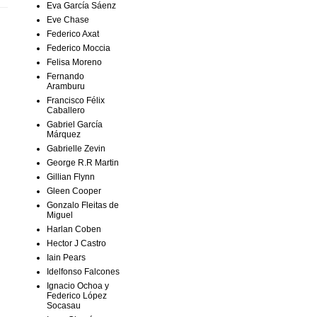
Eva García Sáenz
Eve Chase
Federico Axat
Federico Moccia
Felisa Moreno
Fernando
Aramburu
Francisco Félix
Caballero
Gabriel García
Márquez
Gabrielle Zevin
George R.R Martin
Gillian Flynn
Gleen Cooper
Gonzalo Fleitas de
Miguel
Harlan Coben
Hector J Castro
Iain Pears
Idelfonso Falcones
Ignacio Ochoa y
Federico López
Socasau