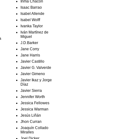
Inma Chacón
Isaac Barrao
Isabel Allende
Isabel Wolff
Ivanka Taylor
Iván Martínez de
Miguel
a
J.D.Barker
Jane Corry
Jane Harris
Javier Castillo
Javier G. Valverde
Javier Gimeno
Javier Ikaz y Jorge
Díaz
Javier Sierra
Jennifer Worth
Jessica Fellowes
Jessica Warman
Jesús Liñán
Jhon Curran
Joaquín Collado
Miralles
Joel Dicker