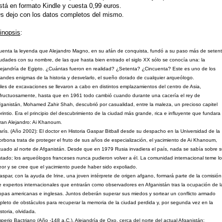
stá en formato Kindle y cuesta 0,99 euros.
s dejo con los datos completos del mismo.
inopsis
:
uenta la leyenda que Alejandro Magno, en su afán de conquista, fundó a su paso más de seten
iudades con su nombre, de las que hasta bien entrado el siglo XX sólo se conocía una: la
lejandría de Egipto. ¿Cuántas fueron en realidad? ¿Setenta? ¿Cincuenta? Este es uno de los
randes enigmas de la historia y desvelarlo, el sueño dorado de cualquier arqueólogo.
iles de excavaciones se llevaron a cabo en distintos emplazamientos del centro de Asia,
nfructuosamente, hasta que en 1961 todo cambió cuando durante una cacería el rey de
fganistán, Mohamed Zahir Shah, descubrió por casualidad, entre la maleza, un precioso capitel
orintio. Era el principio del descubrimiento de la ciudad más grande, rica e influyente que fundara 
ran Alejandro: Ai Khanoum.
arís. (Año 2002): El doctor en Historia Gaspar Bitball desde su despacho en la Universidad de la
orbona trata de proteger el fruto de sus años de especialización, el yacimiento de Ai Khanoum,
ituado al norte de Afganistán. Desde que en 1979 Rusia invadiera el país, nada se sabía sobre 
stado; los arqueólogos franceses nunca pudieron volver a él. La comunidad internacional teme lo
eor y se cree que el yacimiento puede haber sido expoliado.
aspar, con la ayuda de Irine, una joven intérprete de origen afgano, formará parte de la comisión
e expertos internacionales que entrarán como observadores en Afganistán tras la ocupación de l
ropas americanas e inglesas. Juntos deberán superar sus miedos y sortear un conflicto armado
epleto de obstáculos para recuperar la memoria de la ciudad perdida y, por segunda vez en la
storia, olvidada.
mperio Bactriano (Año -148 a.C.). Alejandría de Oxo, cerca del norte del actual Afganistán: