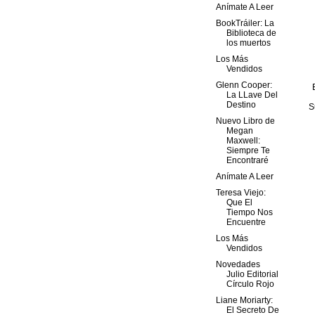
Anímate A Leer
BookTráiler: La
Biblioteca de
los muertos
Los Más
Vendidos
Glenn Cooper:
La LLave Del
Destino
S
Nuevo Libro de
Megan
Maxwell:
Siempre Te
Encontraré
Anímate A Leer
Teresa Viejo:
Que El
Tiempo Nos
Encuentre
Los Más
Vendidos
Novedades
Julio Editorial
Círculo Rojo
Liane Moriarty:
El Secreto De