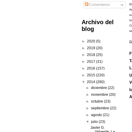
E
Comentarios
A
e
I
Archivo del
C
blog
s
►
2020
(5)
D
►
2019
(20)
F
►
2018
(25)
T
►
2017
(31)
L
►
2016
(157)
U
►
2015
(220)
▼
2014
(260)
V
►
diciembre
(22)
I
►
noviembre
(20)
A
►
octubre
(23)
►
septiembre
(22)
►
agosto
(21)
▼
julio
(23)
Javier G.
Valverde: La