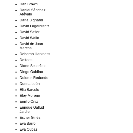
Dan Brown
Daniel Sánchez
Arévalo
Daria Bignardi
David Lagercrantz
David Safier
David Walia
David de Juan
Marcos
Deborah Harkness
Defreds
Diane Setterfield
Diego Galdino
Dolores Redondo
Donna León
Elia Barceló
Eloy Moreno
Emilio Ortiz
Enrique Gallud
Jardiel
Esther Ginés
Eva Barro
Eva Cubas