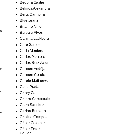
Begoña Sastre
Belinda Alexandra
Berta Carmona
Blue Jeans
Brianne Miller
ta
Bárbara Alves
Camilla Läckberg
Care Santos
Carla Montero
Carlos Montero
Carlos Ruiz Zafón
Carmen Andújar
el
Carmen Conde
Carole Matthews
Celia Prada
su
Chary Ca
Chiara Gamberale
Clara Sánchez
Corina Bomann
as
Cristina Campos
César Colomer
César Pérez
Gellida