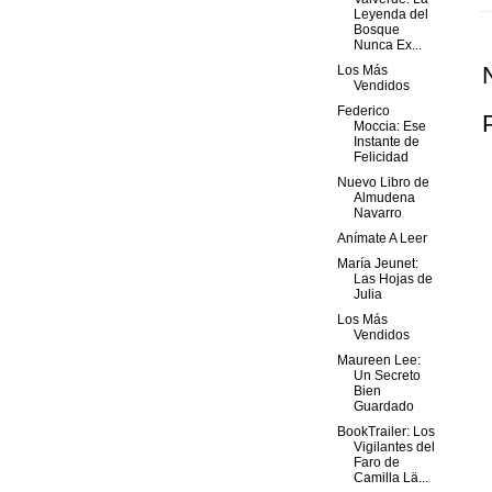
Leyenda del
Bosque
Nunca Ex...
Los Más
Vendidos
Federico
Moccia: Ese
Instante de
Felicidad
Nuevo Libro de
Almudena
Navarro
Anímate A Leer
María Jeunet:
Las Hojas de
Julia
Los Más
Vendidos
Maureen Lee:
Un Secreto
Bien
Guardado
BookTrailer: Los
Vigilantes del
Faro de
Camilla Lä...