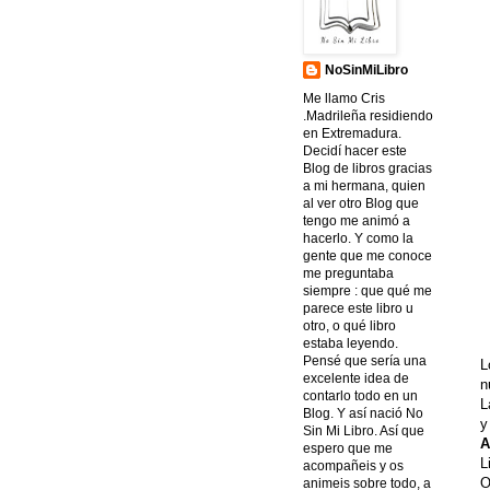
NoSinMiLibro
Me llamo Cris
.Madrileña residiendo
en Extremadura.
Decidí hacer este
Blog de libros gracias
a mi hermana, quien
al ver otro Blog que
tengo me animó a
hacerlo. Y como la
gente que me conoce
me preguntaba
siempre : que qué me
parece este libro u
otro, o qué libro
estaba leyendo.
Pensé que sería una
L
excelente idea de
n
contarlo todo en un
L
Blog. Y así nació No
y
Sin Mi Libro. Así que
A
espero que me
L
acompañeis y os
O
animeis sobre todo, a