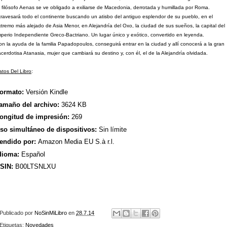
l filósofo Aenas se ve obligado a exiliarse de Macedonia, derrotada y humillada por Roma.
travesará todo el continente buscando un atisbo del antiguo esplendor de su pueblo, en el
xtremo más alejado de Asia Menor, en Alejandría del Oxo, la ciudad de sus sueños, la capital del
mperio Independiente Greco-Bactriano. Un lugar único y exótico, convertido en leyenda.
on la ayuda de la familia Papadopoulos, conseguirá entrar en la ciudad y allí conocerá a la gran
acerdotisa Atanasia, mujer que cambiará su destino y, con él, el de la Alejandría olvidada.
atos Del Libro
:
ormato:
Versión Kindle
amaño del archivo:
3624 KB
ongitud de impresión:
269
so simultáneo de dispositivos:
Sin límite
endido por:
Amazon Media EU S.à r.l.
dioma:
Español
SIN:
B00LTSNLXU
Publicado por
NoSinMiLibro
en
28.7.14
Etiquetas:
Novedades