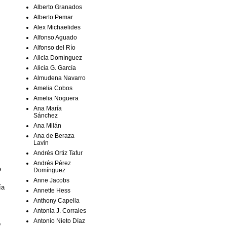
Alberto Granados
Alberto Pemar
Alex Michaelides
Alfonso Aguado
Alfonso del Río
Alicia Domínguez
Alicia G. García
Almudena Navarro
Amelia Cobos
Amelia Noguera
Ana María
Sánchez
Ana Milán
Ana de Beraza
Lavin
Andrés Ortiz Tafur
Andrés Pérez
e
Domínguez
Anne Jacobs
ía
Annette Hess
Anthony Capella
Antonia J. Corrales
Antonio Nieto Díaz
o