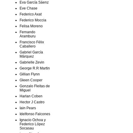
Eva García Sáenz
Eve Chase
Federico Axat
Federico Moccia
Felisa Moreno
Fernando
Aramburu
Francisco Félix
Caballero
Gabriel García
Márquez
Gabrielle Zevin
George R.R Martin
Gillian Flynn
Gleen Cooper
Gonzalo Fleitas de
Miguel
Harlan Coben
Hector J Castro
Iain Pears
Idelfonso Falcones
Ignacio Ochoa y
Federico López
Socasau