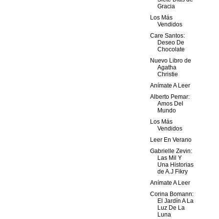
Gracia
Los Más
Vendidos
Care Santos:
Deseo De
Chocolate
Nuevo Libro de
Agatha
Christie
Anímate A Leer
Alberto Pemar:
Amos Del
Mundo
Los Más
Vendidos
Leer En Verano
Gabrielle Zevin:
Las Mil Y
Una Historias
de A.J Fikry
Anímate A Leer
Corina Bomann:
El Jardín A La
Luz De La
Luna