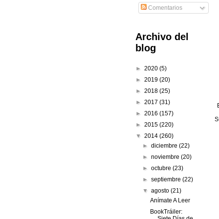
Comentarios
Archivo del
blog
►
2020
(5)
►
2019
(20)
►
2018
(25)
►
2017
(31)
►
2016
(157)
S
►
2015
(220)
▼
2014
(260)
►
diciembre
(22)
►
noviembre
(20)
►
octubre
(23)
►
septiembre
(22)
▼
agosto
(21)
Anímate A Leer
BookTráiler:
Siete Días de