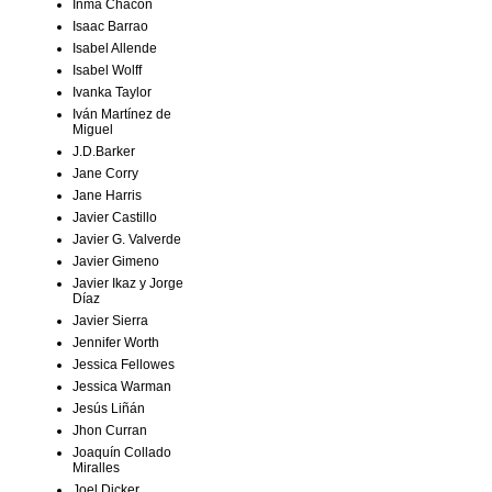
Inma Chacón
Isaac Barrao
Isabel Allende
Isabel Wolff
Ivanka Taylor
Iván Martínez de
Miguel
J.D.Barker
Jane Corry
Jane Harris
Javier Castillo
Javier G. Valverde
Javier Gimeno
Javier Ikaz y Jorge
Díaz
Javier Sierra
Jennifer Worth
Jessica Fellowes
Jessica Warman
Jesús Liñán
Jhon Curran
Joaquín Collado
Miralles
Joel Dicker