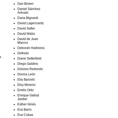
Dan Brown
Daniel Sánchez
Arévalo
Daria Bignardi
David Lagercrantz
David Safier
David Walia
David de Juan
Marcos
Deborah Harkness
Defreds
a
Diane Setterfield
Diego Galdino
Dolores Redondo
Donna León
Elia Barceló
Eloy Moreno
Emilio Ortiz
Enrique Gallud
Jardiel
Esther Ginés
Eva Barro
Eva Cubas