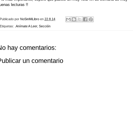
uenas lecturas !!
Publicado por
NoSinMiLibro
en
22.8.14
Etiquetas:
.Anímate A Leer
,
Sección
No hay comentarios:
Publicar un comentario