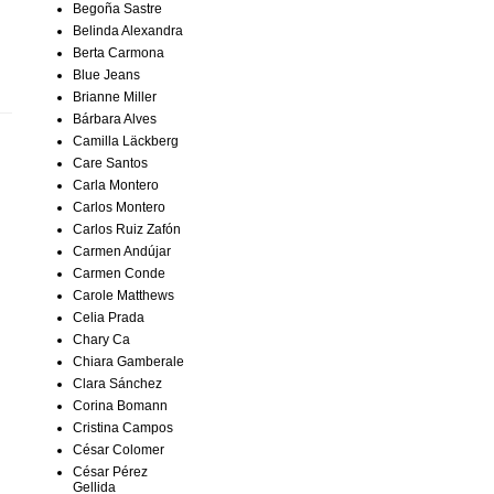
Begoña Sastre
Belinda Alexandra
Berta Carmona
Blue Jeans
Brianne Miller
Bárbara Alves
Camilla Läckberg
Care Santos
Carla Montero
Carlos Montero
Carlos Ruiz Zafón
Carmen Andújar
Carmen Conde
Carole Matthews
Celia Prada
Chary Ca
Chiara Gamberale
Clara Sánchez
Corina Bomann
Cristina Campos
César Colomer
César Pérez
Gellida