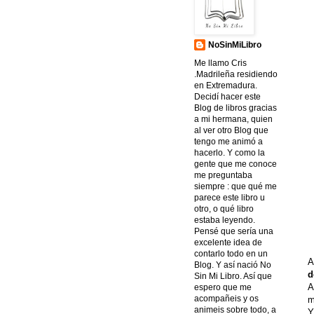
NoSinMiLibro
Me llamo Cris
.Madrileña residiendo
en Extremadura.
Decidí hacer este
Blog de libros gracias
a mi hermana, quien
al ver otro Blog que
tengo me animó a
hacerlo. Y como la
gente que me conoce
me preguntaba
siempre : que qué me
parece este libro u
otro, o qué libro
estaba leyendo.
Pensé que sería una
excelente idea de
contarlo todo en un
A
Blog. Y así nació No
d
Sin Mi Libro. Así que
A
espero que me
acompañeis y os
m
animeis sobre todo, a
Y