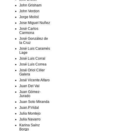
John Grisham
John Verdon
Jorge Molist
Jose Miguel Nuñez
José Carlos
Carmona
José González de
la Cruz
José Luis Caramés
Lage
José Luis Corral
José Luis Correa
José Oriol Ciller
Galera
José Vicente Alfaro
Juan Del Val
Juan Gómez-
Jurado
Juan Soto Miranda
Juan.P.Vidal
Julia Montejo
Julia Navarro
Karina Sainz
Borgo