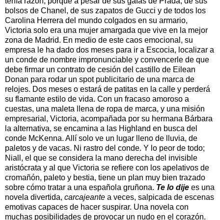
tenía razón, porque a pesar de sus gafas de Prada, de sus
bolsos de Chanel, de sus zapatos de Gucci y de todos los
Carolina Herrera del mundo colgados en su armario,
Victoria solo era una mujer amargada que vive en la mejor
zona de Madrid. En medio de este caos emocional, su
empresa le ha dado dos meses para ir a Escocia, localizar a
un conde de nombre impronunciable y convencerle de que
debe firmar un contrato de cesión del castillo de Eilean
Donan para rodar un spot publicitario de una marca de
relojes. Dos meses o estará de patitas en la calle y perderá
su flamante estilo de vida. Con un fracaso amoroso a
cuestas, una maleta llena de ropa de marca, y una misión
empresarial, Victoria, acompañada por su hermana Bárbara
la alternativa, se encamina a las Highland en busca del
conde McKenna. Allí solo ve un lugar lleno de lluvia, de
paletos y de vacas. Ni rastro del conde. Y lo peor de todo;
Niall, el que se considera la mano derecha del invisible
aristócrata y al que Victoria se refiere con los apelativos de
cromañón, paleto y bestia, tiene un plan muy bien trazado
sobre cómo tratar a una española gruñona.
Te lo dije
es una
novela divertida,
carcajeante
a veces, salpicada de escenas
emotivas capaces de hacer suspirar. Una novela con
muchas posibilidades de provocar un nudo en el corazón.