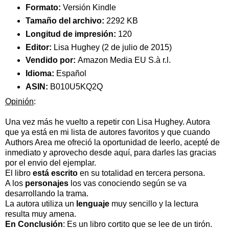
Formato:
Versión Kindle
Tamaño del archivo:
2292 KB
Longitud de impresión:
120
Editor:
Lisa Hughey (2 de julio de 2015)
Vendido por:
Amazon Media EU S.à r.l.
Idioma:
Español
ASIN:
B010U5KQ2Q
Opinión
:
Una vez más he vuelto a repetir con Lisa Hughey. Autora
que ya está en mi lista de autores favoritos y que cuando
Authors Area me ofreció la oportunidad de leerlo, acepté de
inmediato y aprovecho desde aquí, para darles las gracias
por el envio del ejemplar.
El libro
está escrito
en su totalidad en tercera persona.
A los
personajes
los vas conociendo según se va
desarrollando la trama.
La autora utiliza un
lenguaje
muy sencillo y la lectura
resulta muy amena.
En Conclusión
: Es un libro cortito que se lee de un tirón.