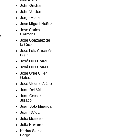
John Grisham
John Verdon
Jorge Molist
Jose Miguel Nuñez
José Carlos
Carmona
a
José González de
la Cruz
José Luis Caramés
Lage
José Luis Corral
José Luis Correa
José Oriol Ciller
Galera
José Vicente Alfaro
Juan Del Val
Juan Gómez-
Jurado
Juan Soto Miranda
Juan.P.Vidal
Julia Montejo
Julia Navarro
Karina Sainz
Borgo