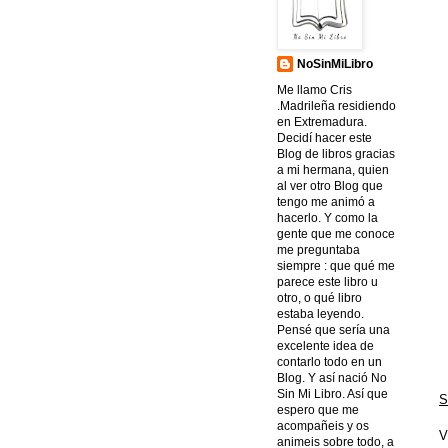
NoSinMiLibro
Me llamo Cris
.Madrileña residiendo
en Extremadura.
Decidí hacer este
Blog de libros gracias
a mi hermana, quien
al ver otro Blog que
tengo me animó a
hacerlo. Y como la
gente que me conoce
me preguntaba
siempre : que qué me
parece este libro u
otro, o qué libro
estaba leyendo.
Pensé que sería una
excelente idea de
contarlo todo en un
Blog. Y así nació No
Sin Mi Libro. Así que
S
espero que me
acompañeis y os
V
animeis sobre todo, a