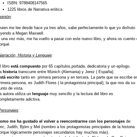
ISBN:
9788408147565
1225 libros de Narrativa erótica
pinión
:
uien me lee desde hace ya tres años, sabe perfectamente lo que yo disfruto
eyendo a Megan Maxwell.
 una vez más, me ha vuelto a pasar con este nuevo libro, y ahora os cuento 
orqué.
Narración, Historia y Lenguaje
:
l libro
está compuesto
por 65 capítulos,portada, dedicatoria y un epílogo.
a
historia
transcurre entre Múnich (Alemania) y Jerez ( España).
stá escrito
tanto en primera persona y en tercera. La parte que se escribe e
rimera persona, es Judith Flores ( la protagonista principal), la que nos da su
unto de vista.
a autora utiliza un
lenguaje
muy sencillo y la lectura del libro es
ompletamente adictiva.
Personajes
:
omo me ha gustado el volver a reencontrarme con los personajes
de:
ric, Judith, Björn y Mel (nombro a los protagonistas principales de la historia
orque lógicamente personajes secundarios hay muchos más).