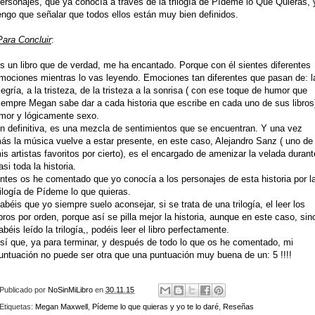
ersonajes, que ya conocía a través de la trilogía de Pídeme lo Que Quieras, 
engo que señalar que todos ellos están muy bien definidos.
Para Concluir
:
s un libro que de verdad, me ha encantado. Porque con él sientes diferentes
mociones mientras lo vas leyendo. Emociones tan diferentes que pasan de: l
legría, a la tristeza, de la tristeza a la sonrisa ( con ese toque de humor que
iempre Megan sabe dar a cada historia que escribe en cada uno de sus libros
mor y lógicamente sexo.
n definitiva, es una mezcla de sentimientos que se encuentran. Y una vez
ás la música vuelve a estar presente, en este caso, Alejandro Sanz ( uno de
is artistas favoritos por cierto), es el encargado de amenizar la velada durant
asi toda la historia.
ntes os he comentado que yo conocía a los personajes de esta historia por l
rilogía de Pídeme lo que quieras.
abéis que yo siempre suelo aconsejar, si se trata de una trilogía, el leer los
ibros por orden, porque así se pilla mejor la historia, aunque en este caso, sin
abéis leído la trilogía,, podéis leer el libro perfectamente.
sí que, ya para terminar, y después de todo lo que os he comentado, mi
untuación no puede ser otra que una puntuación muy buena de un: 5 !!!!
Publicado por
NoSinMiLibro
en
30.11.15
Etiquetas:
Megan Maxwell
,
Pídeme lo que quieras y yo te lo daré
,
Reseñas