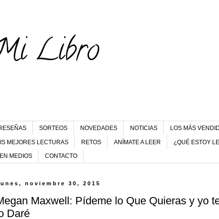
Mi Libro
RESEÑAS
SORTEOS
NOVEDADES
NOTICIAS
LOS MÁS VENDI
IS MEJORES LECTURAS
RETOS
ANÍMATE A LEER
¿QUÉ ESTOY L
 EN MEDIOS
CONTACTO
lunes, noviembre 30, 2015
Megan Maxwell: Pídeme lo Que Quieras y yo t
lo Daré