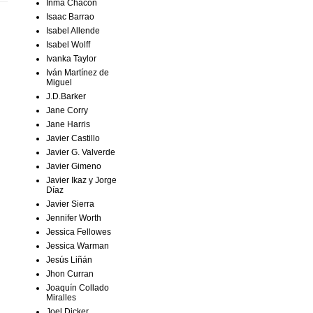
Inma Chacón
Isaac Barrao
Isabel Allende
Isabel Wolff
Ivanka Taylor
Iván Martínez de
Miguel
J.D.Barker
Jane Corry
Jane Harris
Javier Castillo
Javier G. Valverde
Javier Gimeno
Javier Ikaz y Jorge
Díaz
Javier Sierra
Jennifer Worth
Jessica Fellowes
Jessica Warman
Jesús Liñán
Jhon Curran
Joaquín Collado
Miralles
Joel Dicker