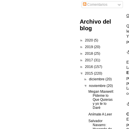
Comentarios
O
Archivo del
Q
blog
l
Y
►
2020
(5)
p
►
2019
(20)
-
►
2018
(25)
►
2017
(31)
E
►
2016
(157)
L
E
▼
2015
(220)
p
►
diciembre
(20)
p
▼
noviembre
(20)
L
Megan Maxwell:
c
Pídeme lo
Que Quieras
y yo te lo
-
Daré
C
Anímate A Leer
E
Salvador
p
Navarro: