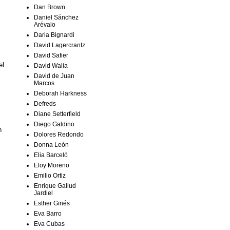
Dan Brown
Daniel Sánchez
Arévalo
Daria Bignardi
David Lagercrantz
David Safier
el
David Walia
David de Juan
Marcos
Deborah Harkness
Defreds
Diane Setterfield
Diego Galdino
n
Dolores Redondo
Donna León
Elia Barceló
Eloy Moreno
Emilio Ortiz
Enrique Gallud
Jardiel
Esther Ginés
Eva Barro
Eva Cubas