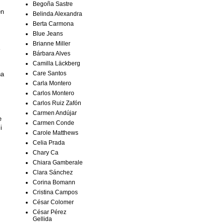
Begoña Sastre
en
Belinda Alexandra
Berta Carmona
Blue Jeans
Brianne Miller
Bárbara Alves
Camilla Läckberg
Care Santos
ha
Carla Montero
Carlos Montero
Carlos Ruiz Zafón
Carmen Andújar
e
Carmen Conde
i
Carole Matthews
Celia Prada
Chary Ca
Chiara Gamberale
Clara Sánchez
Corina Bomann
Cristina Campos
César Colomer
César Pérez
Gellida