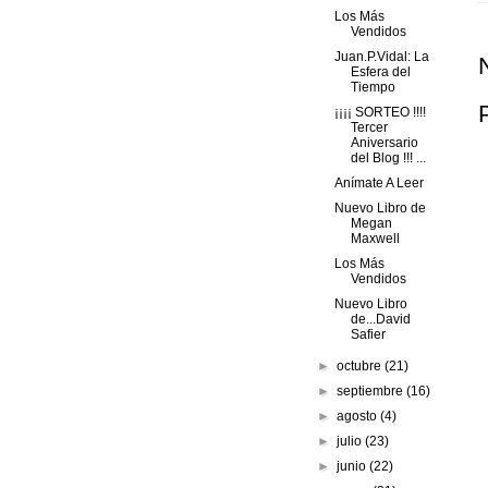
Los Más
Vendidos
Juan.P.Vidal: La
Esfera del
Tiempo
¡¡¡¡ SORTEO !!!!
Tercer
Aniversario
del Blog !!! ...
Anímate A Leer
Nuevo Libro de
Megan
Maxwell
Los Más
Vendidos
Nuevo Libro
de...David
Safier
►
octubre
(21)
►
septiembre
(16)
►
agosto
(4)
►
julio
(23)
►
junio
(22)