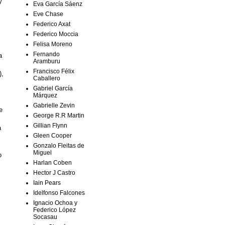
y
Eva García Sáenz
Eve Chase
Federico Axat
Federico Moccia
Felisa Moreno
Fernando
a
Aramburu
Francisco Félix
),
Caballero
Gabriel García
Márquez
Gabrielle Zevin
e
George R.R Martin
Gillian Flynn
a
Gleen Cooper
Gonzalo Fleitas de
Miguel
o
Harlan Coben
Hector J Castro
Iain Pears
Idelfonso Falcones
Ignacio Ochoa y
Federico López
Socasau