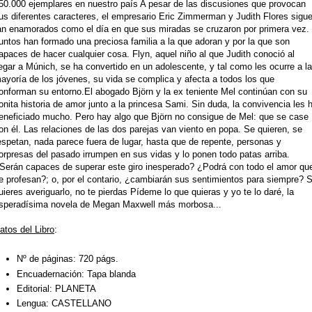
50.000 ejemplares en nuestro país A pesar de las discusiones que provocan
us diferentes caracteres, el empresario Eric Zimmerman y Judith Flores sigu
an enamorados como el día en que sus miradas se cruzaron por primera vez.
untos han formado una preciosa familia a la que adoran y por la que son
apaces de hacer cualquier cosa. Flyn, aquel niño al que Judith conoció al
legar a Múnich, se ha convertido en un adolescente, y tal como les ocurre a la
ayoría de los jóvenes, su vida se complica y afecta a todos los que
onforman su entorno.El abogado Björn y la ex teniente Mel continúan con su
onita historia de amor junto a la princesa Sami. Sin duda, la convivencia les 
eneficiado mucho. Pero hay algo que Björn no consigue de Mel: que se case
on él. Las relaciones de las dos parejas van viento en popa. Se quieren, se
espetan, nada parece fuera de lugar, hasta que de repente, personas y
orpresas del pasado irrumpen en sus vidas y lo ponen todo patas arriba.
Serán capaces de superar este giro inesperado? ¿Podrá con todo el amor qu
e profesan?; o, por el contario, ¿cambiarán sus sentimientos para siempre? S
uieres averiguarlo, no te pierdas Pídeme lo que quieras y yo te lo daré, la
speradísima novela de Megan Maxwell más morbosa...
atos del Libro
:
Nº de páginas:
720 págs.
Encuadernación:
Tapa blanda
Editorial:
PLANETA
Lengua:
CASTELLANO