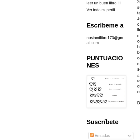
2
leer un buen libro !!!!
s
Ver todo mi perfil
t
J
c
Escríbeme a
l
m
nosinmilibro173@gm
c
ail.com
b
b
PUNTUACIO
c
r
NES
s
¿
s
q
e
D
Suscríbete
Entradas