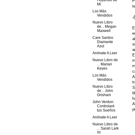
Huyendo de
P
Mí
t
Los Más
Vendidos
-
Nuevo Libro
de... Megan
E
Maxwell
e
Care Santos:
a
Diamante
s
Azul
a
Anímate A Leer
E
Nuevo Libro de
m
... Marian
m
Keyes
c
Los Más
A
Vendidos
t
Nuevo Libro
S
de... John
l
Grisham
h
John Verdon:
A
Controlaré
p
tus Sueños
Anímate A Leer
Nuevo Libro de
... Sarah Lark
!!!!