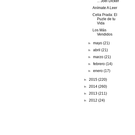
... Joël Dicker
Anímate A Leer
Celia Prada: El
Puzle de tu
Vida
Los Más
Vendidos
►
mayo
(21)
►
abril
(21)
►
marzo
(21)
►
febrero
(14)
►
enero
(17)
►
2015
(220)
►
2014
(260)
►
2013
(211)
►
2012
(24)