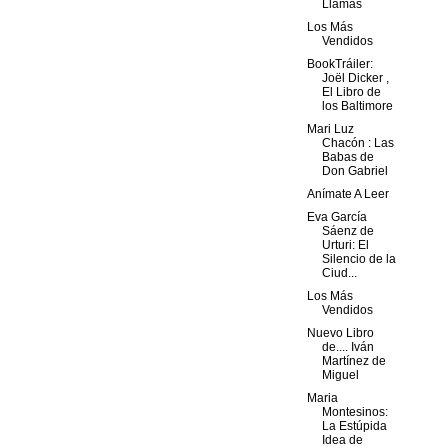
Llamas
Los Más
Vendidos
BookTráiler:
Joël Dicker ,
El Libro de
los Baltimore
Mari Luz
Chacón : Las
Babas de
Don Gabriel
Anímate A Leer
Eva García
Sáenz de
Urturi: El
Silencio de la
Ciud...
Los Más
Vendidos
Nuevo Libro
de.... Iván
Martínez de
Miguel
Maria
Montesinos:
La Estúpida
Idea de