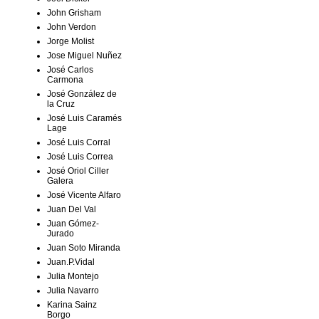
John Grisham
John Verdon
Jorge Molist
Jose Miguel Nuñez
José Carlos
Carmona
José González de
la Cruz
José Luis Caramés
Lage
José Luis Corral
José Luis Correa
José Oriol Ciller
Galera
José Vicente Alfaro
Juan Del Val
Juan Gómez-
Jurado
Juan Soto Miranda
Juan.P.Vidal
Julia Montejo
Julia Navarro
Karina Sainz
Borgo