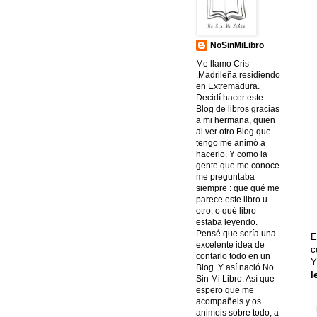
NoSinMiLibro
Me llamo Cris
.Madrileña residiendo
en Extremadura.
Decidí hacer este
Blog de libros gracias
a mi hermana, quien
al ver otro Blog que
tengo me animó a
hacerlo. Y como la
gente que me conoce
me preguntaba
siempre : que qué me
parece este libro u
otro, o qué libro
estaba leyendo.
Pensé que sería una
E
excelente idea de
c
contarlo todo en un
Y
Blog. Y así nació No
l
Sin Mi Libro. Así que
espero que me
acompañeis y os
animeis sobre todo, a