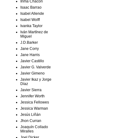
Inma Chacón
Isaac Barrao
Isabel Allende
Isabel Wolff
Ivanka Taylor
Iván Martínez de
Miguel
J.D.Barker
Jane Corry
Jane Harris
Javier Castillo
Javier G. Valverde
Javier Gimeno
Javier Ikaz y Jorge
Díaz
Javier Sierra
Jennifer Worth
Jessica Fellowes
Jessica Warman
Jesús Liñán
Jhon Curran
Joaquín Collado
Miralles
Joel Dicker