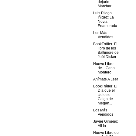
dejarte
Marchar
Luis Pliego
Iñigez: La
Novia
Enamorada
Los Más
Vendidos
BookTráiler: El
libro de los
Baltimore de
Joël Dicker
Nuevo Libro
de... Carla
Montero
Anímate A Leer
BookTráiler: El
Día que el
cielo se
Caiga de
Megan...
Los Más
Vendidos
Javier Gimeno:
All In
Nuevo Libro de