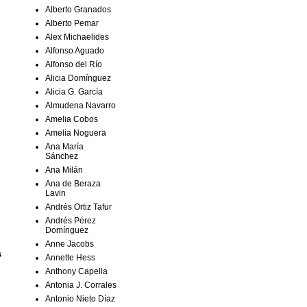
Alberto Granados
Alberto Pemar
Alex Michaelides
Alfonso Aguado
Alfonso del Río
Alicia Domínguez
Alicia G. García
Almudena Navarro
Amelia Cobos
Amelia Noguera
Ana María
Sánchez
Ana Milán
Ana de Beraza
Lavin
Andrés Ortiz Tafur
Andrés Pérez
Domínguez
Anne Jacobs
s
Annette Hess
Anthony Capella
Antonia J. Corrales
Antonio Nieto Díaz