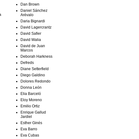
Dan Brown
Daniel Sánchez
a
Arévalo
Daria Bignardi
David Lagercrantz
David Safier
David Walia
David de Juan
Marcos
Deborah Harkness
Defreds
Diane Setterfield
Diego Galdino
Dolores Redondo
Donna León
Elia Barceló
Eloy Moreno
Emilio Ortiz
Enrique Gallud
Jardiel
Esther Ginés
Eva Barro
Eva Cubas