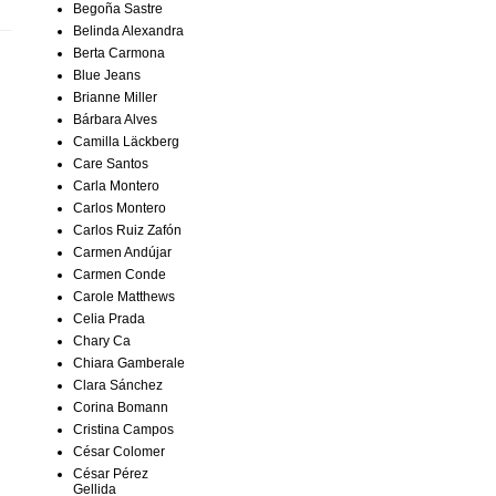
Begoña Sastre
Belinda Alexandra
Berta Carmona
Blue Jeans
Brianne Miller
Bárbara Alves
Camilla Läckberg
Care Santos
Carla Montero
Carlos Montero
Carlos Ruiz Zafón
Carmen Andújar
Carmen Conde
Carole Matthews
Celia Prada
Chary Ca
Chiara Gamberale
Clara Sánchez
Corina Bomann
Cristina Campos
César Colomer
César Pérez
Gellida