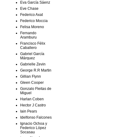
Eva García Sáenz
Eve Chase
Federico Axat
Federico Moccia
Felisa Moreno
Fernando
Aramburu
Francisco Félix
Caballero
Gabriel García
Márquez
Gabrielle Zevin
George R.R Martin
Gillian Flynn
Gleen Cooper
Gonzalo Fleitas de
Miguel
Harlan Coben
Hector J Castro
Iain Pears
Idelfonso Falcones
Ignacio Ochoa y
Federico López
Socasau