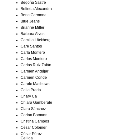
Begoña Sastre
Belinda Alexandra
Berta Carmona
Blue Jeans
Brianne Miller
Bárbara Alves
Camilla Läckberg
Care Santos
Carla Montero
Carlos Montero
Carlos Ruiz Zafón
Carmen Andújar
Carmen Conde
Carole Matthews
Celia Prada
Chary Ca
Chiara Gamberale
Clara Sánchez
Corina Bomann
Cristina Campos
César Colomer
César Pérez
Gellida