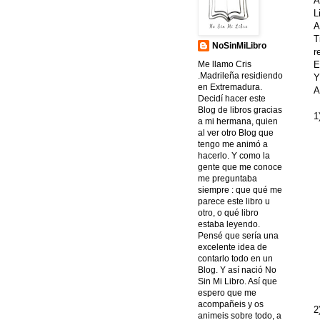
A
L
A
T
NoSinMiLibro
r
E
Me llamo Cris
.Madrileña residiendo
Y
en Extremadura.
A
Decidí hacer este
Blog de libros gracias
1
a mi hermana, quien
al ver otro Blog que
tengo me animó a
hacerlo. Y como la
gente que me conoce
me preguntaba
siempre : que qué me
parece este libro u
otro, o qué libro
estaba leyendo.
Pensé que sería una
excelente idea de
contarlo todo en un
Blog. Y así nació No
Sin Mi Libro. Así que
espero que me
acompañeis y os
2
animeis sobre todo, a