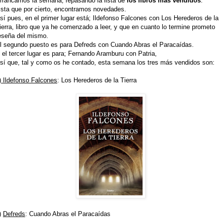
rrancamos la semana, repasando la lista de
los libros más vendidos
.
ista que por cierto, encontramos novedades.
sí pues, en el primer lugar está; Ildefonso Falcones con Los Herederos de la
ierra, libro que ya he comenzado a leer, y que en cuanto lo termine prometo
eseña del mismo.
l segundo puesto es para Defreds con Cuando Abras el Paracaídas.
 el tercer lugar es para; Fernando Aramburu con Patria,
sí que, tal y como os he contado, esta semana los tres más vendidos son:
)
Ildefonso Falcones
: Los Herederos de la Tierra
)
Defreds
: Cuando Abras el Paracaídas