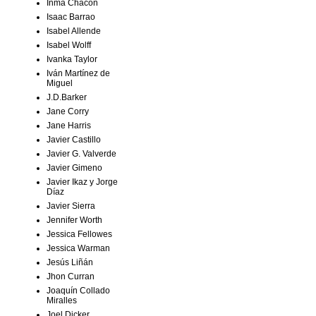
Inma Chacón
Isaac Barrao
Isabel Allende
Isabel Wolff
Ivanka Taylor
Iván Martínez de
Miguel
J.D.Barker
Jane Corry
Jane Harris
Javier Castillo
Javier G. Valverde
Javier Gimeno
Javier Ikaz y Jorge
Díaz
Javier Sierra
Jennifer Worth
Jessica Fellowes
Jessica Warman
Jesús Liñán
Jhon Curran
Joaquín Collado
Miralles
Joel Dicker