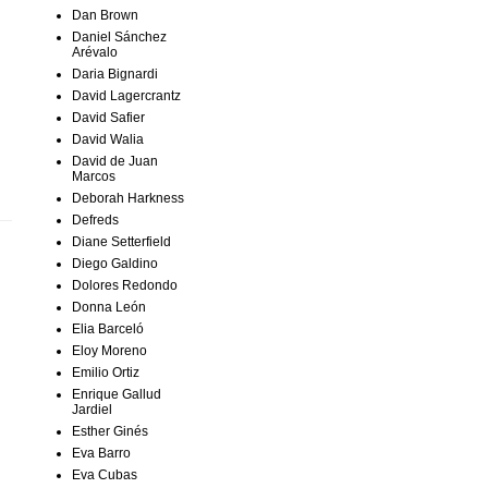
Dan Brown
Daniel Sánchez
Arévalo
Daria Bignardi
David Lagercrantz
David Safier
David Walia
David de Juan
Marcos
Deborah Harkness
Defreds
Diane Setterfield
Diego Galdino
Dolores Redondo
Donna León
Elia Barceló
Eloy Moreno
Emilio Ortiz
Enrique Gallud
Jardiel
Esther Ginés
Eva Barro
Eva Cubas