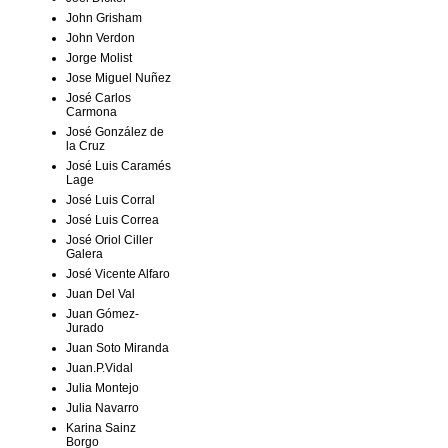
John Grisham
John Verdon
Jorge Molist
Jose Miguel Nuñez
José Carlos
Carmona
José González de
la Cruz
José Luis Caramés
Lage
José Luis Corral
José Luis Correa
José Oriol Ciller
Galera
José Vicente Alfaro
Juan Del Val
Juan Gómez-
Jurado
Juan Soto Miranda
Juan.P.Vidal
Julia Montejo
Julia Navarro
Karina Sainz
Borgo