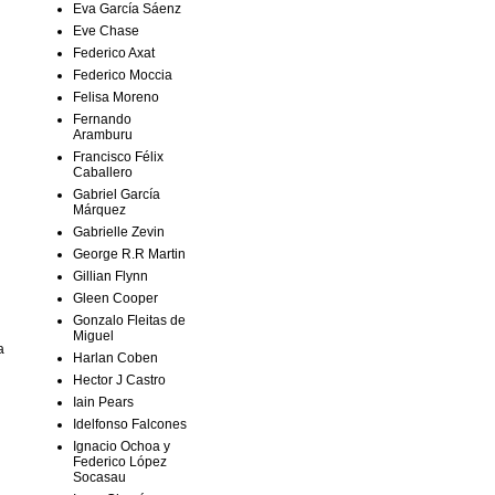
Eva García Sáenz
Eve Chase
Federico Axat
Federico Moccia
Felisa Moreno
Fernando
Aramburu
Francisco Félix
Caballero
Gabriel García
Márquez
Gabrielle Zevin
George R.R Martin
Gillian Flynn
Gleen Cooper
Gonzalo Fleitas de
Miguel
a
Harlan Coben
Hector J Castro
Iain Pears
Idelfonso Falcones
Ignacio Ochoa y
Federico López
Socasau