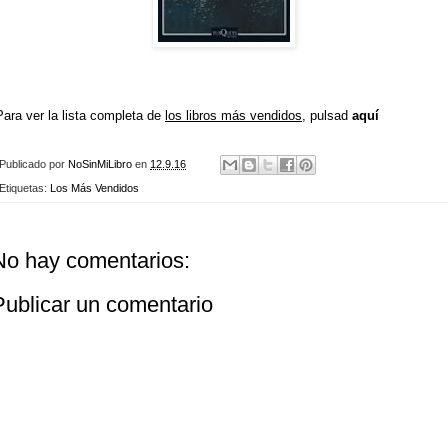
Para ver la lista completa de
los libros más vendidos
, pulsad
aquí
Publicado por
NoSinMiLibro
en
12.9.16
Etiquetas:
Los Más Vendidos
No hay comentarios:
Publicar un comentario