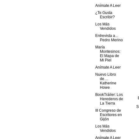
Anímate A Leer
¿Te Gusta
Escribir?
Los Más
Vendidos
Entrevista a...
Pedro Merino
María
Montesinos:
El Mapa de
Mi Piel
Anímate A Leer
Nuevo Libro
de....
Katherine
Howe
BookTráiler: Los
Herederos de
La Tierra
S
III Congreso de
Escritores en
Gijón
Los Más
Vendidos
Anímate A Leer