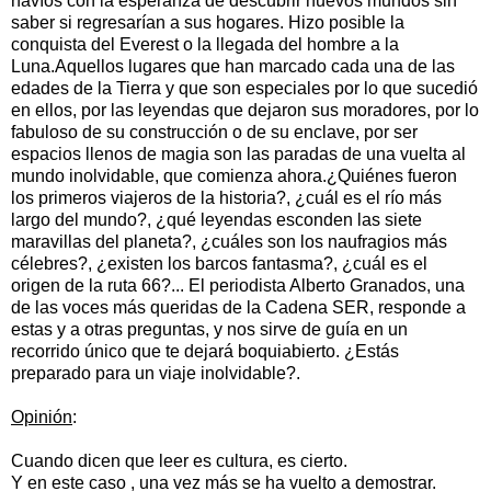
navíos con la esperanza de descubrir nuevos mundos sin
saber si regresarían a sus hogares. Hizo posible la
conquista del Everest o la llegada del hombre a la
Luna.Aquellos lugares que han marcado cada una de las
edades de la Tierra y que son especiales por lo que sucedió
en ellos, por las leyendas que dejaron sus moradores, por lo
fabuloso de su construcción o de su enclave, por ser
espacios llenos de magia son las paradas de una vuelta al
mundo inolvidable, que comienza ahora.¿Quiénes fueron
los primeros viajeros de la historia?, ¿cuál es el río más
largo del mundo?, ¿qué leyendas esconden las siete
maravillas del planeta?, ¿cuáles son los naufragios más
célebres?, ¿existen los barcos fantasma?, ¿cuál es el
origen de la ruta 66?... El periodista Alberto Granados, una
de las voces más queridas de la Cadena SER, responde a
estas y a otras preguntas, y nos sirve de guía en un
recorrido único que te dejará boquiabierto. ¿Estás
preparado para un viaje inolvidable?.
Opinión
:
Cuando dicen que leer es cultura, es cierto.
Y en este caso , una vez más se ha vuelto a demostrar.