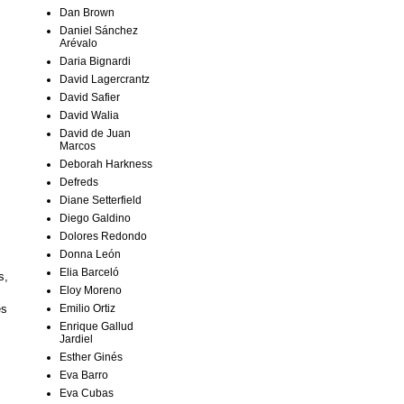
Dan Brown
Daniel Sánchez
Arévalo
Daria Bignardi
David Lagercrantz
David Safier
David Walia
David de Juan
Marcos
Deborah Harkness
Defreds
Diane Setterfield
Diego Galdino
Dolores Redondo
Donna León
Elia Barceló
s,
Eloy Moreno
Emilio Ortiz
es
Enrique Gallud
Jardiel
Esther Ginés
Eva Barro
Eva Cubas