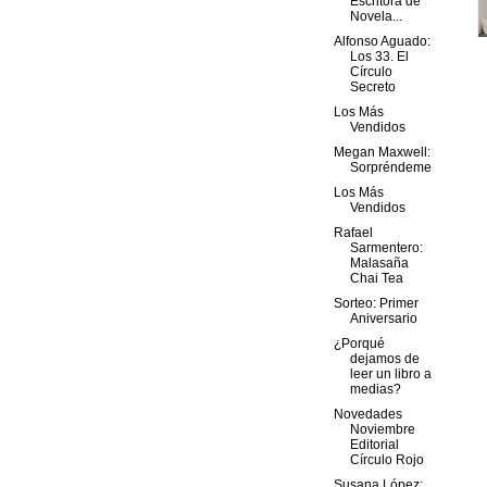
Escritora de
Novela...
Alfonso Aguado:
Los 33. El
Círculo
Secreto
Los Más
Vendidos
Megan Maxwell:
Sorpréndeme
Los Más
Vendidos
Rafael
Sarmentero:
Malasaña
Chai Tea
Sorteo: Primer
Aniversario
¿Porqué
dejamos de
leer un libro a
medias?
Novedades
Noviembre
Editorial
Círculo Rojo
Susana López: