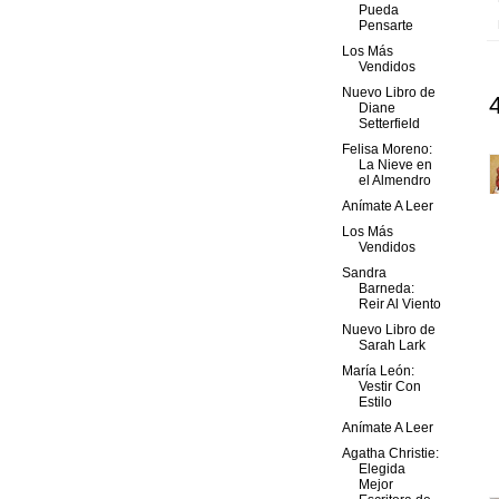
Pueda
Pensarte
Los Más
Vendidos
Nuevo Libro de
Diane
Setterfield
Felisa Moreno:
La Nieve en
el Almendro
Anímate A Leer
Los Más
Vendidos
Sandra
Barneda:
Reir Al Viento
Nuevo Libro de
Sarah Lark
María León:
Vestir Con
Estilo
Anímate A Leer
Agatha Christie:
Elegida
Mejor