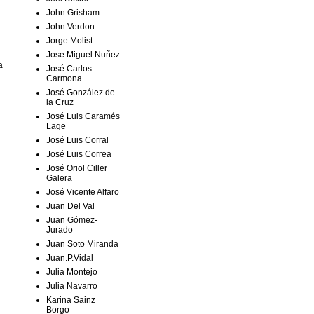
John Grisham
John Verdon
Jorge Molist
Jose Miguel Nuñez
a
José Carlos
Carmona
José González de
la Cruz
José Luis Caramés
Lage
José Luis Corral
José Luis Correa
José Oriol Ciller
Galera
José Vicente Alfaro
Juan Del Val
Juan Gómez-
Jurado
Juan Soto Miranda
Juan.P.Vidal
Julia Montejo
Julia Navarro
Karina Sainz
Borgo