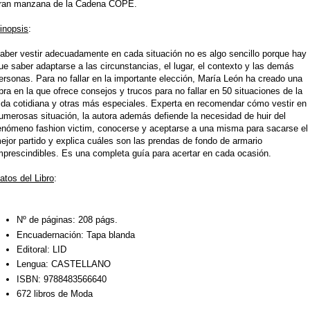
ran manzana de la Cadena COPE.
inopsis
:
aber vestir adecuadamente en cada situación no es algo sencillo porque hay
ue saber adaptarse a las circunstancias, el lugar, el contexto y las demás
ersonas. Para no fallar en la importante elección, María León ha creado una
bra en la que ofrece consejos y trucos para no fallar en 50 situaciones de la
ida cotidiana y
otras más especiales. Experta en recomendar cómo vestir en
umerosas situación, la autora además defiende la necesidad de huir del
enómeno fashion victim, conocerse y aceptarse a una misma para sacarse el
ejor partido y explica cuáles son las prendas de fondo de armario
mprescindibles. Es una completa guía para acertar en cada ocasión.
atos del Libro
:
Nº de páginas:
208 págs.
Encuadernación:
Tapa blanda
Editoral:
LID
Lengua:
CASTELLANO
ISBN:
9788483566640
672 libros de Moda