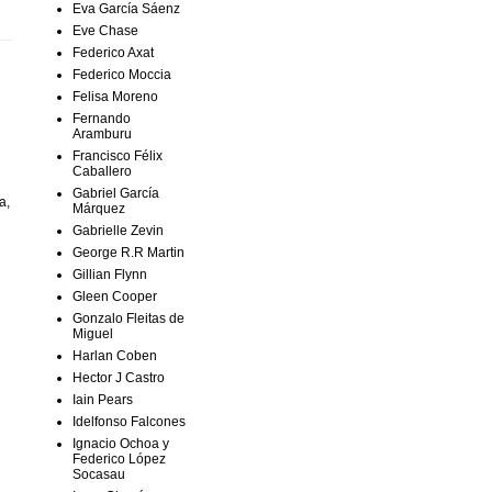
Eva García Sáenz
Eve Chase
Federico Axat
Federico Moccia
Felisa Moreno
Fernando
Aramburu
Francisco Félix
Caballero
Gabriel García
a,
Márquez
Gabrielle Zevin
George R.R Martin
Gillian Flynn
Gleen Cooper
Gonzalo Fleitas de
Miguel
Harlan Coben
Hector J Castro
Iain Pears
Idelfonso Falcones
Ignacio Ochoa y
Federico López
Socasau