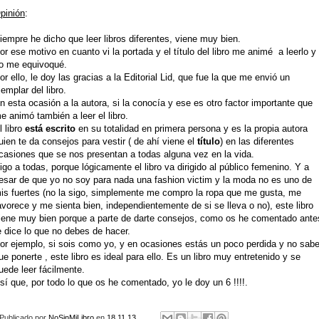
pinión
:
iempre he dicho que leer libros diferentes, viene muy bien.
or ese motivo en cuanto vi la portada y el título del libro me animé a leerlo y
o me equivoqué.
or ello, le doy las gracias a la Editorial Lid, que fue la que me envió un
jemplar del libro.
n esta ocasión a la autora, si la conocía y ese es otro factor importante que
e animó también a leer el libro.
l libro
está escrito
en su totalidad en primera persona y es la propia autora
uien te da consejos para vestir ( de ahí viene el
título
) en las diferentes
casiones que se nos presentan a todas alguna vez en la vida.
igo a todas, porque lógicamente el libro va dirigido al público femenino. Y a
esar de que yo no soy para nada una fashion victim y la moda no es uno de
is fuertes (no la sigo, simplemente me compro la ropa que me gusta, me
avorece y me sienta bien, independientemente de si se lleva o no), este libro
iene muy bien porque a parte de darte consejos, como os he comentado ante
e dice lo que no debes de hacer.
or ejemplo, si sois como yo, y en ocasiones estás un poco perdida y no sab
ue ponerte , este libro es ideal para ello. Es un libro muy entretenido y se
uede leer fácilmente.
sí que, por todo lo que os he comentado, yo le doy un 6 !!!!.
Publicado por
NoSinMiLibro
en
18.11.13