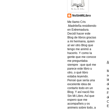
NoSinMiLibro
Me llamo Cris
.Madrileña residiendo
en Extremadura.
Decidí hacer este
Blog de libros gracias
a mi hermana, quien
al ver otro Blog que
tengo me animó a
hacerlo. Y como la
gente que me conoce
me preguntaba
A
siempre : que qué me
parece este libro u
M
otro, o qué libro
s
estaba leyendo.
b
Pensé que sería una
d
excelente idea de
contarlo todo en un
r
Blog. Y así nació No
F
Sin Mi Libro. Así que
d
espero que me
C
acompañeis y os
E
animeis sobre todo, a