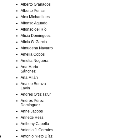
Alberto Granados
Alberto Pemar
Alex Michaelides
Alfonso Aguado
Alfonso del Río
Alicia Domínguez
Alicia G. García
Almudena Navarro
Amelia Cobos
Amelia Noguera
Ana María
Sánchez
Ana Milán
Ana de Beraza
Lavin
Andrés Ortiz Tafur
Andrés Pérez
Domínguez
Anne Jacobs
Annette Hess
Anthony Capella
Antonia J. Corrales
a
Antonio Nieto Díaz