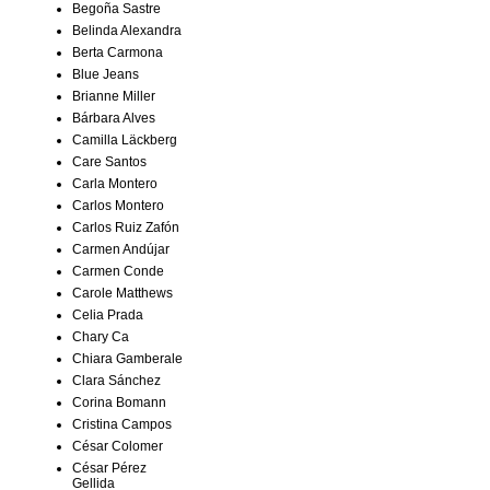
Begoña Sastre
Belinda Alexandra
Berta Carmona
Blue Jeans
Brianne Miller
Bárbara Alves
Camilla Läckberg
Care Santos
Carla Montero
Carlos Montero
Carlos Ruiz Zafón
Carmen Andújar
Carmen Conde
Carole Matthews
Celia Prada
Chary Ca
Chiara Gamberale
Clara Sánchez
Corina Bomann
Cristina Campos
César Colomer
César Pérez
Gellida