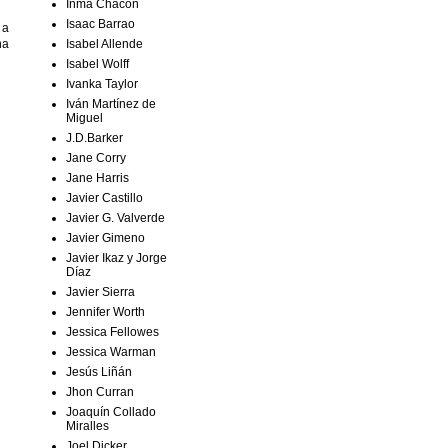
Inma Chacón
Isaac Barrao
 a
na
Isabel Allende
Isabel Wolff
Ivanka Taylor
Iván Martínez de
Miguel
J.D.Barker
Jane Corry
Jane Harris
Javier Castillo
Javier G. Valverde
Javier Gimeno
Javier Ikaz y Jorge
Díaz
Javier Sierra
Jennifer Worth
Jessica Fellowes
Jessica Warman
Jesús Liñán
Jhon Curran
Joaquín Collado
Miralles
Joel Dicker