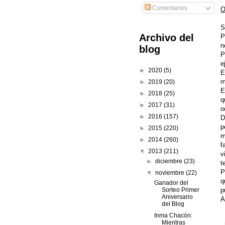
Comentarios
O
S
Archivo del
P
n
blog
P
e
►
2020
(5)
E
m
►
2019
(20)
E
►
2018
(25)
q
►
2017
(31)
o
►
2016
(157)
D
p
►
2015
(220)
m
►
2014
(260)
f
▼
2013
(211)
v
►
diciembre
(23)
t
P
▼
noviembre
(22)
q
Ganador del
Sorteo Primer
p
Aniversario
A
del Blog
Inma Chacón:
Mientras