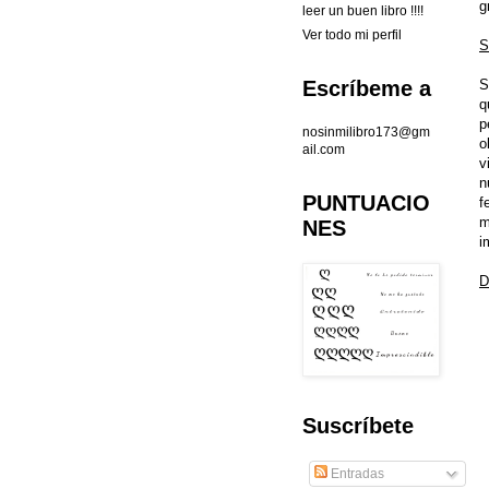
g
leer un buen libro !!!!
Ver todo mi perfil
S
S
Escríbeme a
q
p
nosinmilibro173@gm
o
ail.com
v
n
PUNTUACIO
f
m
NES
i
D
Suscríbete
Entradas