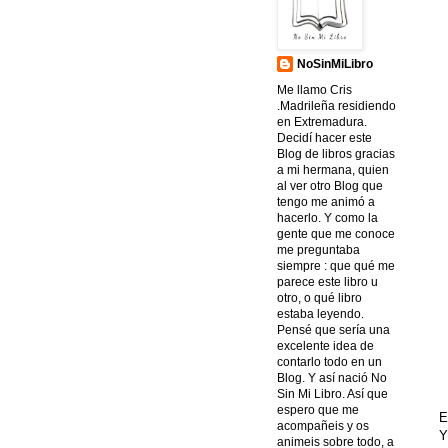
NoSinMiLibro
Me llamo Cris
.Madrileña residiendo
en Extremadura.
Decidí hacer este
Blog de libros gracias
a mi hermana, quien
al ver otro Blog que
tengo me animó a
hacerlo. Y como la
gente que me conoce
me preguntaba
siempre : que qué me
parece este libro u
otro, o qué libro
estaba leyendo.
Pensé que sería una
excelente idea de
contarlo todo en un
Blog. Y así nació No
Sin Mi Libro. Así que
espero que me
E
acompañeis y os
Y
animeis sobre todo, a