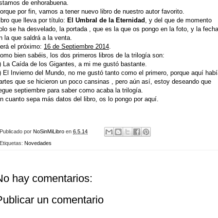
stamos de enhorabuena.
orque por fin, vamos a tener nuevo libro de nuestro autor favorito.
ibro que lleva por título:
El Umbral de la Eternidad
, y del que de momento
olo se ha desvelado, la portada , que es la que os pongo en la foto, y la fech
n la que saldrá a la venta.
erá el próximo:
16 de Septiembre 2014
.
omo bien sabéis, los dos primeros libros de la trilogía son:
) La Caída de los Gigantes, a mi me gustó bastante.
) El Invierno del Mundo, no me gustó tanto como el primero, porque aquí hab
artes que se hicieron un poco cansinas , pero aún así, estoy deseando que
legue septiembre para saber como acaba la trilogía.
n cuanto sepa más datos del libro, os lo pongo por aquí.
Publicado por
NoSinMiLibro
en
6.5.14
Etiquetas:
Novedades
No hay comentarios:
Publicar un comentario