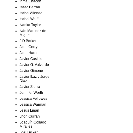
Inma Chacón
Isaac Barrao
Isabel Allende
Isabel Wolff
Ivanka Taylor
Iván Martínez de
Miguel
J.D.Barker
Jane Corry
Jane Harris
Javier Castillo
Javier G. Valverde
Javier Gimeno
Javier Ikaz y Jorge
Díaz
Javier Sierra
Jennifer Worth
Jessica Fellowes
Jessica Warman
Jesús Liñán
Jhon Curran
Joaquín Collado
Miralles
Joel Dicker