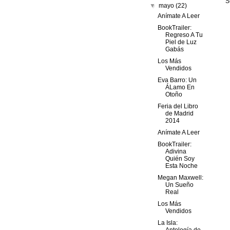
S
▼
mayo
(22)
Anímate A Leer
BookTrailer:
Regreso A Tu
Piel de Luz
Gabás
Los Más
Vendidos
Eva Barro: Un
ÁLamo En
Otoño
Feria del Libro
de Madrid
2014
Anímate A Leer
BookTrailer:
Adivina
Quién Soy
Esta Noche
Megan Maxwell:
Un Sueño
Real
Los Más
Vendidos
La Isla: