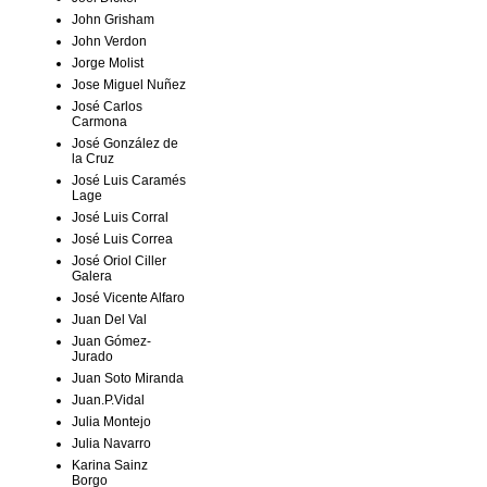
John Grisham
John Verdon
Jorge Molist
Jose Miguel Nuñez
José Carlos
Carmona
José González de
la Cruz
José Luis Caramés
Lage
José Luis Corral
José Luis Correa
José Oriol Ciller
Galera
José Vicente Alfaro
Juan Del Val
Juan Gómez-
Jurado
Juan Soto Miranda
Juan.P.Vidal
Julia Montejo
Julia Navarro
Karina Sainz
Borgo