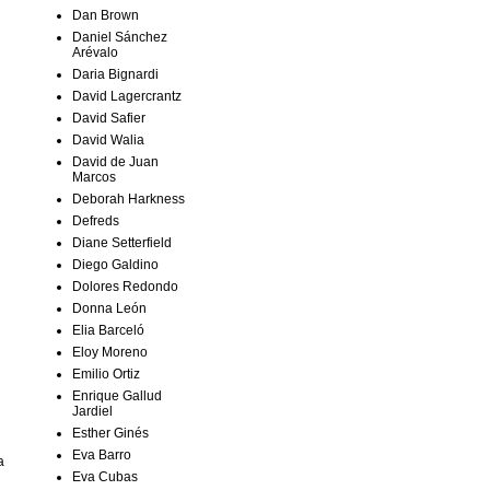
Dan Brown
Daniel Sánchez
Arévalo
Daria Bignardi
David Lagercrantz
David Safier
David Walia
David de Juan
Marcos
Deborah Harkness
Defreds
Diane Setterfield
Diego Galdino
Dolores Redondo
Donna León
Elia Barceló
Eloy Moreno
Emilio Ortiz
Enrique Gallud
Jardiel
Esther Ginés
Eva Barro
a
Eva Cubas