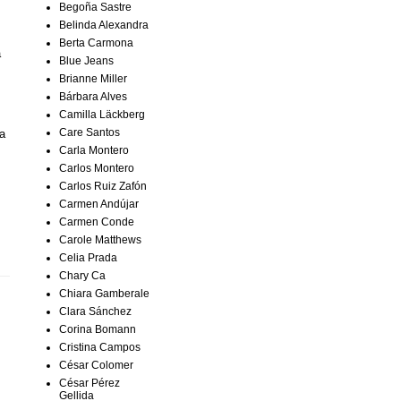
Begoña Sastre
Belinda Alexandra
Berta Carmona
a
Blue Jeans
Brianne Miller
Bárbara Alves
Camilla Läckberg
Care Santos
ía
Carla Montero
Carlos Montero
Carlos Ruiz Zafón
Carmen Andújar
Carmen Conde
Carole Matthews
Celia Prada
Chary Ca
Chiara Gamberale
Clara Sánchez
Corina Bomann
Cristina Campos
César Colomer
César Pérez
Gellida