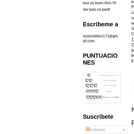
e
leer un buen libro !!!!
P
Ver todo mi perfil
L
s
e
Escríbeme a
S
C
nosinmilibro173@gm
1
ail.com
2
p
PUNTUACIO
l
E
NES
Suscríbete
Entradas