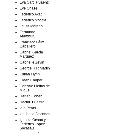
Eva García Sáenz
Eve Chase
Federico Axat
Federico Moccia
Felisa Moreno
Fernando
Aramburu
Francisco Félix
Caballero
Gabriel García
Márquez
Gabrielle Zevin
George R.R Martin
Gillian Flynn
Gleen Cooper
Gonzalo Fleitas de
Miguel
Harlan Coben
Hector J Castro
Iain Pears
Idelfonso Falcones
Ignacio Ochoa y
Federico López
Socasau