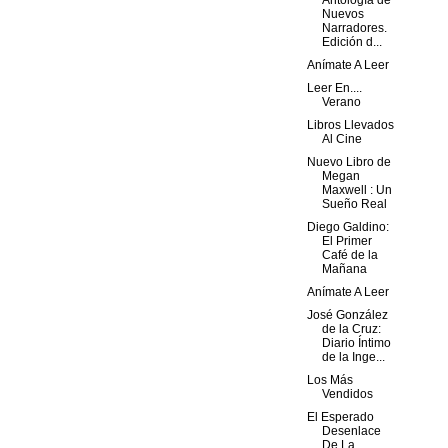
Antología de
Nuevos
Narradores.
Edición d...
Anímate A Leer
Leer En....
Verano
Libros Llevados
Al Cine
Nuevo Libro de
Megan
Maxwell : Un
Sueño Real
Diego Galdino:
El Primer
Café de la
Mañana
Anímate A Leer
José González
de la Cruz:
Diario Íntimo
de la Inge...
Los Más
Vendidos
El Esperado
Desenlace
De La