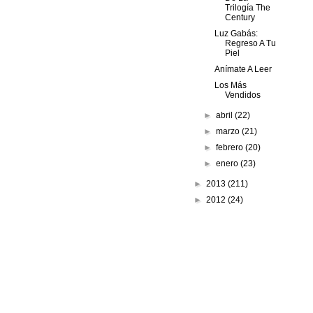
Trilogía The
Century
Luz Gabás:
Regreso A Tu
Piel
Anímate A Leer
Los Más
Vendidos
►
abril
(22)
►
marzo
(21)
►
febrero
(20)
►
enero
(23)
►
2013
(211)
►
2012
(24)