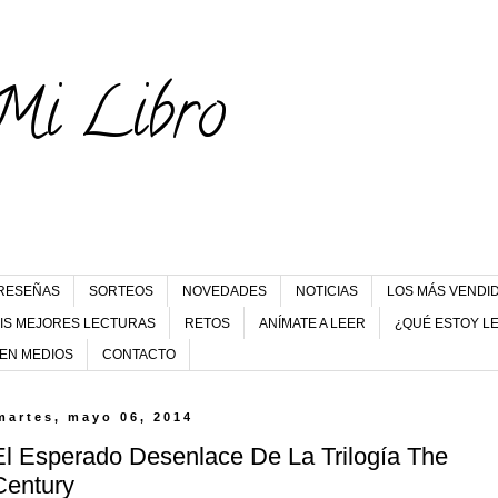
Mi Libro
RESEÑAS
SORTEOS
NOVEDADES
NOTICIAS
LOS MÁS VENDI
IS MEJORES LECTURAS
RETOS
ANÍMATE A LEER
¿QUÉ ESTOY L
 EN MEDIOS
CONTACTO
martes, mayo 06, 2014
El Esperado Desenlace De La Trilogía The
Century