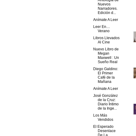
Antología de
Nuevos
Narradores.
Edición d...
Anímate A Leer
Leer En....
Verano
Libros Llevados
Al Cine
Nuevo Libro de
Megan
Maxwell : Un
Sueño Real
Diego Galdino:
El Primer
Café de la
Mañana
Anímate A Leer
José González
de la Cruz:
Diario Íntimo
de la Inge...
Los Más
Vendidos
El Esperado
Desenlace
De La