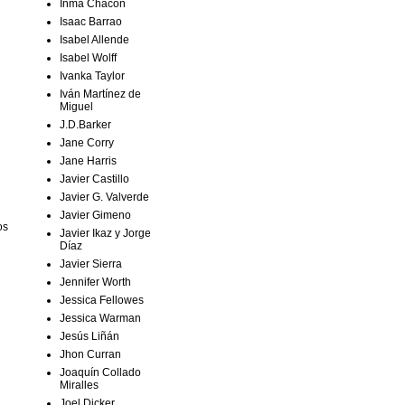
Inma Chacón
Isaac Barrao
Isabel Allende
Isabel Wolff
Ivanka Taylor
Iván Martínez de
Miguel
J.D.Barker
Jane Corry
Jane Harris
Javier Castillo
Javier G. Valverde
Javier Gimeno
os
Javier Ikaz y Jorge
Díaz
Javier Sierra
Jennifer Worth
Jessica Fellowes
Jessica Warman
Jesús Liñán
Jhon Curran
Joaquín Collado
Miralles
Joel Dicker