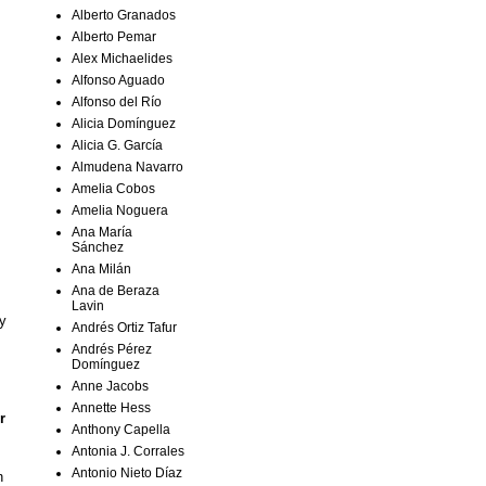
Alberto Granados
Alberto Pemar
Alex Michaelides
Alfonso Aguado
Alfonso del Río
Alicia Domínguez
Alicia G. García
Almudena Navarro
Amelia Cobos
Amelia Noguera
Ana María
Sánchez
Ana Milán
Ana de Beraza
Lavin
 y
Andrés Ortiz Tafur
Andrés Pérez
Domínguez
Anne Jacobs
Annette Hess
r
Anthony Capella
Antonia J. Corrales
Antonio Nieto Díaz
n