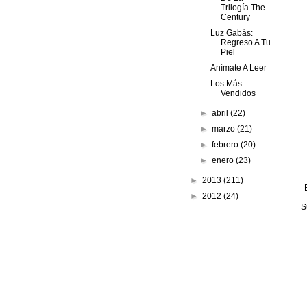
Trilogía The
Century
Luz Gabás:
Regreso A Tu
Piel
Anímate A Leer
Los Más
Vendidos
►
abril
(22)
►
marzo
(21)
►
febrero
(20)
►
enero
(23)
►
2013
(211)
►
2012
(24)
S