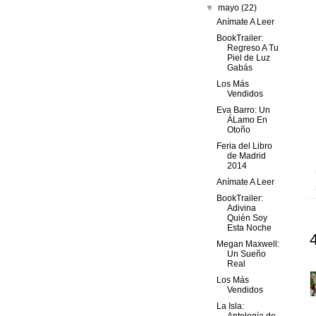
▼
mayo
(22)
Anímate A Leer
BookTrailer:
Regreso A Tu
Piel de Luz
Gabás
Los Más
Vendidos
Eva Barro: Un
ÁLamo En
Otoño
Feria del Libro
de Madrid
2014
Anímate A Leer
BookTrailer:
Adivina
Quién Soy
Esta Noche
Megan Maxwell:
Un Sueño
Real
Los Más
Vendidos
La Isla: