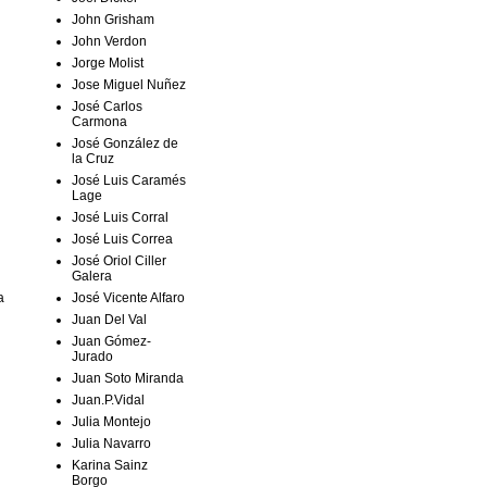
John Grisham
John Verdon
Jorge Molist
Jose Miguel Nuñez
José Carlos
Carmona
José González de
la Cruz
José Luis Caramés
Lage
José Luis Corral
José Luis Correa
José Oriol Ciller
Galera
José Vicente Alfaro
a
Juan Del Val
Juan Gómez-
Jurado
Juan Soto Miranda
Juan.P.Vidal
Julia Montejo
Julia Navarro
Karina Sainz
Borgo