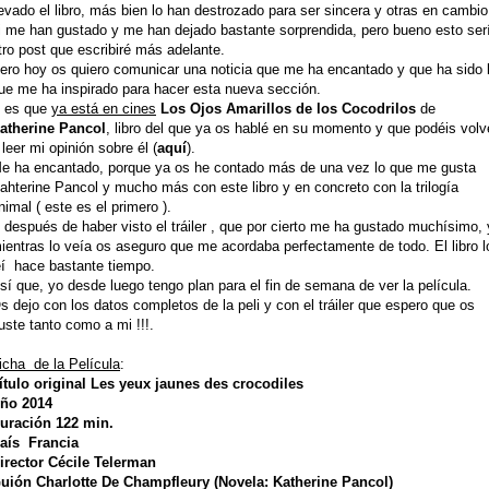
levado el libro, más bien lo han destrozado para ser sincera y otras en cambio
i me han gustado y me han dejado bastante sorprendida, pero bueno esto ser
tro post que escribiré más adelante.
ero hoy os quiero comunicar una noticia que me ha encantado y que ha sido 
ue me ha inspirado para hacer esta nueva sección.
 es que
ya está en cines
Los Ojos Amarillos de los Cocodrilos
de
atherine Pancol
, libro del que ya os hablé en su momento y que podéis volv
 leer mi opinión sobre él (
aquí
).
e ha encantado, porque ya os he contado más de una vez lo que me gusta
ahterine Pancol y mucho más con este libro y en concreto con la trilogía
nimal ( este es el primero ).
 después de haber visto el tráiler , que por cierto me ha gustado muchísimo, 
ientras lo veía os aseguro que me acordaba perfectamente de todo. El libro l
eí hace bastante tiempo.
sí que, yo desde luego tengo plan para el fin de semana de ver la película.
s dejo con los datos completos de la peli y con el tráiler que espero que os
uste tanto como a mi !!!.
icha de la Película
:
ítulo original Les yeux jaunes des crocodiles
ño 2014
uración 122 min.
aís Francia
irector
Cécile Telerman
uión Charlotte De Champfleury (Novela: Katherine Pancol)