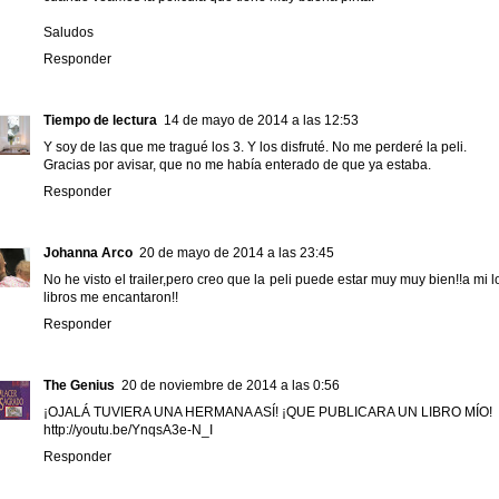
Saludos
Responder
Tiempo de lectura
14 de mayo de 2014 a las 12:53
Y soy de las que me tragué los 3. Y los disfruté. No me perderé la peli.
Gracias por avisar, que no me había enterado de que ya estaba.
Responder
Johanna Arco
20 de mayo de 2014 a las 23:45
No he visto el trailer,pero creo que la peli puede estar muy muy bien!!a mi l
libros me encantaron!!
Responder
The Genius
20 de noviembre de 2014 a las 0:56
¡OJALÁ TUVIERA UNA HERMANA ASÍ! ¡QUE PUBLICARA UN LIBRO MÍO!
http://youtu.be/YnqsA3e-N_I
Responder