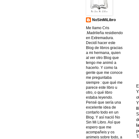
NoSinMiLibro
Me llamo Cris
.Madrileña residiendo
en Extremadura.
Decidí hacer este
Blog de libros gracias
a mi hermana, quien
al ver otro Blog que
tengo me animó a
hacerlo. Y como la
gente que me conoce
me preguntaba
siempre : que qué me
E
parece este libro u
Y
otro, o qué libro
o
estaba leyendo.
Pensé que sería una
Y
excelente idea de
l
contarlo todo en un
S
Blog. Y así nació No
d
Sin Mi Libro. Así que
l
espero que me
p
acompañeis y os
T
animeis sobre todo, a