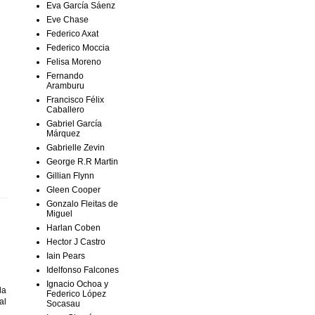
Eva García Sáenz
Eve Chase
Federico Axat
Federico Moccia
Felisa Moreno
Fernando
Aramburu
Francisco Félix
Caballero
Gabriel García
Márquez
Gabrielle Zevin
George R.R Martin
Gillian Flynn
Gleen Cooper
Gonzalo Fleitas de
Miguel
Harlan Coben
Hector J Castro
Iain Pears
Idelfonso Falcones
Ignacio Ochoa y
la
Federico López
al
Socasau