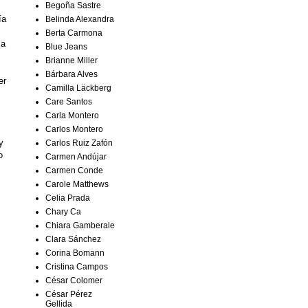
Begoña Sastre
ía
Belinda Alexandra
Berta Carmona
la
Blue Jeans
Brianne Miller
Bárbara Alves
er
Camilla Läckberg
Care Santos
Carla Montero
Carlos Montero
y
Carlos Ruiz Zafón
o
Carmen Andújar
Carmen Conde
Carole Matthews
Celia Prada
Chary Ca
Chiara Gamberale
Clara Sánchez
Corina Bomann
Cristina Campos
César Colomer
César Pérez
Gellida