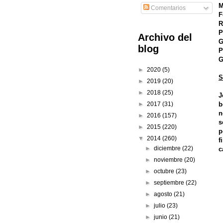
M
Comentarios
F
R
P
Archivo del
G
blog
P
G
►
2020
(5)
S
►
2019
(20)
►
2018
(25)
J
b
►
2017
(31)
n
►
2016
(157)
s
►
2015
(220)
p
▼
2014
(260)
f
►
diciembre
(22)
c
►
noviembre
(20)
►
octubre
(23)
►
septiembre
(22)
►
agosto
(21)
►
julio
(23)
►
junio
(21)