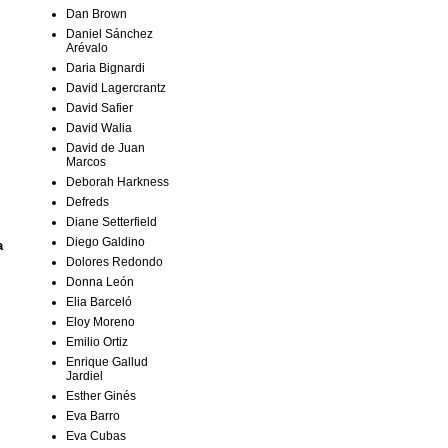
Dan Brown
Daniel Sánchez
Arévalo
Daria Bignardi
David Lagercrantz
David Safier
David Walia
David de Juan
Marcos
Deborah Harkness
Defreds
Diane Setterfield
Diego Galdino
a
Dolores Redondo
Donna León
Elia Barceló
Eloy Moreno
Emilio Ortiz
Enrique Gallud
Jardiel
Esther Ginés
Eva Barro
Eva Cubas