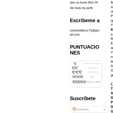
l
leer un buen libro !!!!
s
Ver todo mi perfil
o
P
Escríbeme a
q
Y
K
nosinmilibro173@gm
a
ail.com
M
K
PUNTUACIO
a
NES
Y
m
l
A
O
g
F
T
A
Suscríbete
D
P
D
Entradas
G