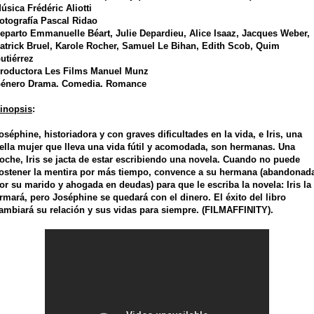
úsica Frédéric Aliotti
otografía Pascal Ridao
eparto
Emmanuelle Béart
,
Julie Depardieu
,
Alice Isaaz
,
Jacques Weber
,
atrick Bruel
,
Karole Rocher
,
Samuel Le Bihan
,
Edith Scob
,
Quim
utiérrez
roductora Les Films Manuel Munz
énero
Drama
.
Comedia
.
Romance
inopsis
:
oséphine, historiadora y con graves dificultades en la vida, e Iris, una
ella mujer que lleva una vida fútil y acomodada, son hermanas. Una
oche, Iris se jacta de estar escribiendo una novela. Cuando no puede
ostener la mentira por más tiempo, convence a su hermana (abandonad
or su marido y ahogada en deudas) para que le escriba la novela: Iris la
irmará, pero Joséphine se quedará con el dinero. El éxito del libro
ambiará su relación y sus vidas para siempre. (FILMAFFINITY).