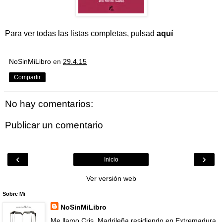
Para ver todas las listas completas, pulsad
aquí
NoSinMiLibro
en
29.4.15
Compartir
No hay comentarios:
Publicar un comentario
‹
›
Inicio
Ver versión web
Sobre Mi
NoSinMiLibro
Me llamo Cris .Madrileña residiendo en Extremadura.