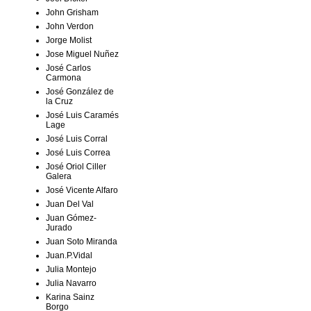
John Grisham
John Verdon
Jorge Molist
Jose Miguel Nuñez
José Carlos
Carmona
José González de
la Cruz
José Luis Caramés
Lage
José Luis Corral
José Luis Correa
José Oriol Ciller
Galera
José Vicente Alfaro
Juan Del Val
Juan Gómez-
Jurado
Juan Soto Miranda
Juan.P.Vidal
Julia Montejo
Julia Navarro
Karina Sainz
Borgo