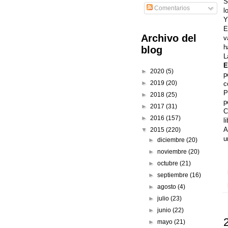
S
Comentarios
l
Y
E
Archivo del
v
h
blog
L
E
►
2020
(5)
p
►
2019
(20)
c
P
►
2018
(25)
p
►
2017
(31)
C
►
2016
(157)
l
A
▼
2015
(220)
u
►
diciembre
(20)
►
noviembre
(20)
►
octubre
(21)
►
septiembre
(16)
►
agosto
(4)
►
julio
(23)
►
junio
(22)
►
mayo
(21)