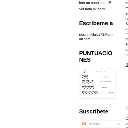
d
leer un buen libro !!!!
m
Ver todo mi perfil
a
l
Escríbeme a
X
a
t
nosinmilibro173@gm
p
ail.com
s
u
PUNTUACIO
h
NES
D
O
Suscríbete
Q
d
Entradas