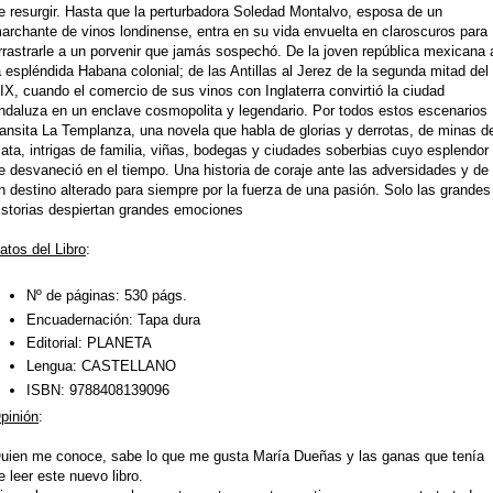
e resurgir. Hasta que la perturbadora Soledad Montalvo, esposa de un
archante de vinos londinense, entra en su vida envuelta en claroscuros para
rrastrarle a un porvenir que jamás sospechó. De la joven república mexicana 
a espléndida Habana colonial; de las Antillas al Jerez de la segunda mitad del
IX, cuando el comercio de sus vinos con Inglaterra convirtió la ciudad
ndaluza en un enclave cosmopolita y legendario. Por todos estos escenarios
ransita La Templanza, una novela que habla de glorias y derrotas, de minas d
lata, intrigas de familia, viñas, bodegas y ciudades soberbias cuyo esplendor
e desvaneció en el tiempo. Una historia de coraje ante las adversidades y de
n destino alterado para siempre por la fuerza de una pasión. Solo las grandes
istorias despiertan grandes emociones
atos del Libro
:
Nº de páginas:
530 págs.
Encuadernación:
Tapa dura
Editorial:
PLANETA
Lengua:
CASTELLANO
ISBN:
9788408139096
pinión
:
uien me conoce, sabe lo que me gusta María Dueñas y las ganas que tenía
e leer este nuevo libro.