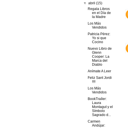
▼
abril
(15)
Regala Libros
en el Día de
la Madre
Los Más
Vendidos
Patricia Pérez:
Yo si que
Cocino
Nuevo Libro de
Glenn
Cooper: La
Marca del
Diablo
Anímate A Leer
Feliz Sant Jordi
!!!!
Los Más
Vendidos
BookTraíler:
Laura
Montagut y el
Símbolo
Sagrado d...
Carmen
Andújar: