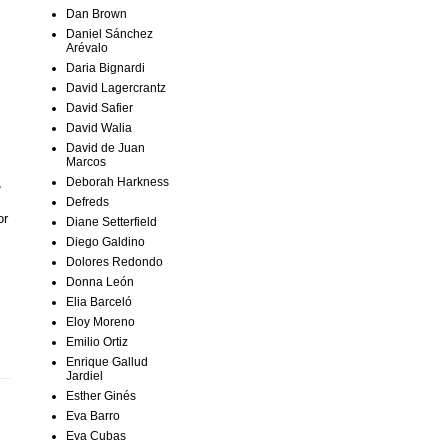
Dan Brown
Daniel Sánchez
Arévalo
Daria Bignardi
David Lagercrantz
David Safier
David Walia
David de Juan
Marcos
Deborah Harkness
,
Defreds
or
Diane Setterfield
Diego Galdino
Dolores Redondo
Donna León
Elia Barceló
Eloy Moreno
Emilio Ortiz
Enrique Gallud
Jardiel
Esther Ginés
Eva Barro
Eva Cubas