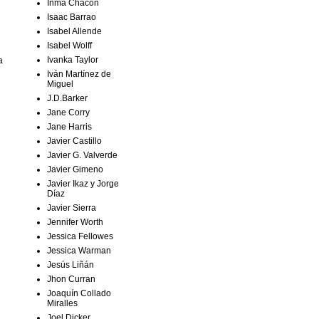
Inma Chacón
Isaac Barrao
Isabel Allende
Isabel Wolff
Ivanka Taylor
a
Iván Martínez de
Miguel
J.D.Barker
Jane Corry
Jane Harris
Javier Castillo
Javier G. Valverde
Javier Gimeno
Javier Ikaz y Jorge
Díaz
Javier Sierra
Jennifer Worth
Jessica Fellowes
Jessica Warman
Jesús Liñán
Jhon Curran
Joaquín Collado
Miralles
Joel Dicker