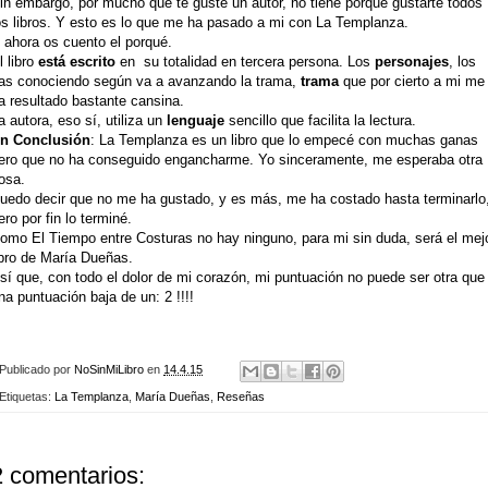
in embargo, por mucho que te guste un autor, no tiene porque gustarte todos
os libros. Y esto es lo que me ha pasado a mi con La Templanza.
 ahora os cuento el porqué.
l libro
está escrito
en su totalidad en tercera persona. Los
personajes
, los
as conociendo según va a avanzando la trama,
trama
que por cierto a mi me
a resultado bastante cansina.
a autora, eso sí, utiliza un
lenguaje
sencillo que facilita la lectura.
n Conclusión
: La Templanza es un libro que lo empecé con muchas ganas
ero que no ha conseguido engancharme. Yo sinceramente, me esperaba otra
osa.
uedo decir que no me ha gustado, y es más, me ha costado hasta terminarlo
ero por fin lo terminé.
omo El Tiempo entre Costuras no hay ninguno, para mi sin duda, será el mej
ibro de María Dueñas.
sí que, con todo el dolor de mi corazón, mi puntuación no puede ser otra que
na puntuación baja de un: 2 !!!!
Publicado por
NoSinMiLibro
en
14.4.15
Etiquetas:
La Templanza
,
María Dueñas
,
Reseñas
2 comentarios: