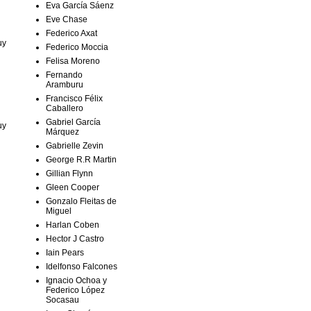
Eva García Sáenz
Eve Chase
Federico Axat
uy
Federico Moccia
Felisa Moreno
Fernando
Aramburu
Francisco Félix
Caballero
Gabriel García
uy
Márquez
Gabrielle Zevin
George R.R Martin
Gillian Flynn
Gleen Cooper
Gonzalo Fleitas de
Miguel
Harlan Coben
Hector J Castro
Iain Pears
Idelfonso Falcones
Ignacio Ochoa y
Federico López
Socasau