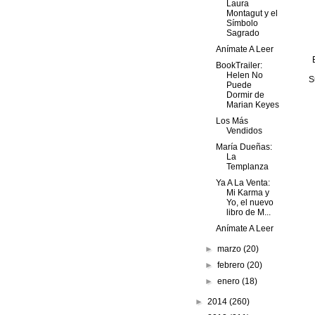
Laura
Montagut y el
Símbolo
Sagrado
Anímate A Leer
BookTrailer:
Helen No
S
Puede
Dormir de
Marian Keyes
Los Más
Vendidos
María Dueñas:
La
Templanza
Ya A La Venta:
Mi Karma y
Yo, el nuevo
libro de M...
Anímate A Leer
►
marzo
(20)
►
febrero
(20)
►
enero
(18)
►
2014
(260)