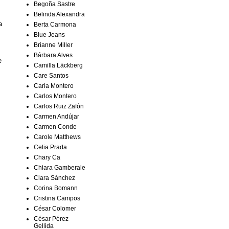
Begoña Sastre
Belinda Alexandra
a
Berta Carmona
Blue Jeans
Brianne Miller
Bárbara Alves
e
Camilla Läckberg
Care Santos
Carla Montero
Carlos Montero
Carlos Ruiz Zafón
Carmen Andújar
Carmen Conde
Carole Matthews
Celia Prada
Chary Ca
Chiara Gamberale
Clara Sánchez
Corina Bomann
Cristina Campos
César Colomer
César Pérez
Gellida