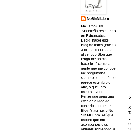
NoSinMiLibro
Me llamo Cris
.Madrileña residiendo
en Extremadura.
Decidí hacer este
Blog de libros gracias
a mi hermana, quien
al ver otro Blog que
tengo me animó a
hacerlo. Y como la
gente que me conoce
me preguntaba
siempre : que qué me
parece este libro u
otro, o qué libro
estaba leyendo.
Pensé que sería una
S
excelente idea de
contarlo todo en un
S
Blog. Y así nació No
T
Sin Mi Libro. Así que
L
espero que me
c
acompañeis y os
s
animeis sobre todo, a