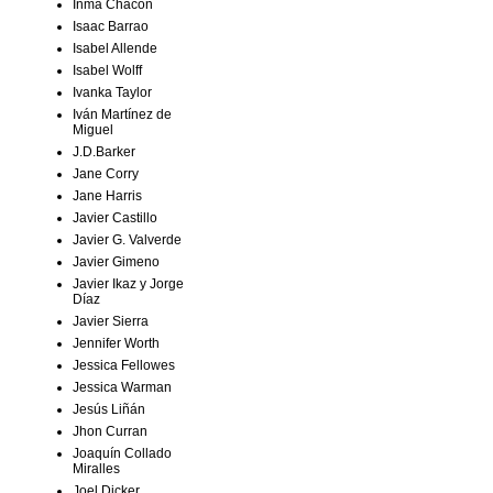
Inma Chacón
Isaac Barrao
Isabel Allende
Isabel Wolff
Ivanka Taylor
Iván Martínez de
Miguel
J.D.Barker
Jane Corry
Jane Harris
Javier Castillo
Javier G. Valverde
Javier Gimeno
Javier Ikaz y Jorge
Díaz
Javier Sierra
Jennifer Worth
Jessica Fellowes
Jessica Warman
Jesús Liñán
Jhon Curran
Joaquín Collado
Miralles
Joel Dicker