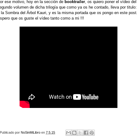
or ese motivo, hoy en la sección de
booktrailer
, os quiero poner el vídeo del
egundo volumen de dicha trilogía que como ya os he contado, lleva por titulo:
 la Sombra del Árbol Kauri, y es la misma portada que os pongo en este post
spero que os guste el vídeo tanto como a mi !!!
Publicado por
NoSinMiLibro
en
7.5.15