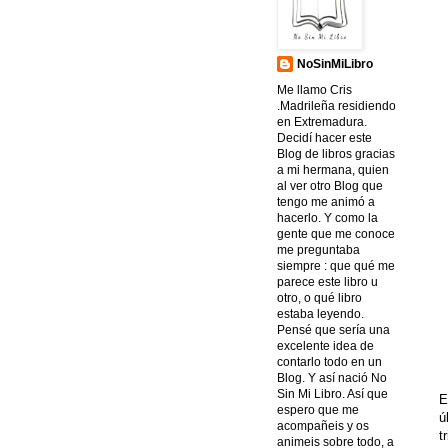
NoSinMiLibro
Me llamo Cris
.Madrileña residiendo
en Extremadura.
Decidí hacer este
Blog de libros gracias
a mi hermana, quien
al ver otro Blog que
tengo me animó a
hacerlo. Y como la
gente que me conoce
me preguntaba
siempre : que qué me
parece este libro u
otro, o qué libro
estaba leyendo.
Pensé que sería una
excelente idea de
contarlo todo en un
Blog. Y así nació No
Sin Mi Libro. Así que
E
espero que me
ú
acompañeis y os
t
animeis sobre todo, a