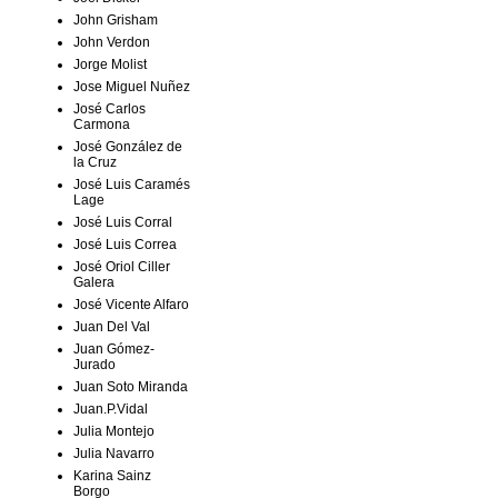
John Grisham
John Verdon
Jorge Molist
Jose Miguel Nuñez
José Carlos
Carmona
José González de
la Cruz
José Luis Caramés
Lage
José Luis Corral
José Luis Correa
José Oriol Ciller
Galera
José Vicente Alfaro
Juan Del Val
Juan Gómez-
Jurado
Juan Soto Miranda
Juan.P.Vidal
Julia Montejo
Julia Navarro
Karina Sainz
Borgo