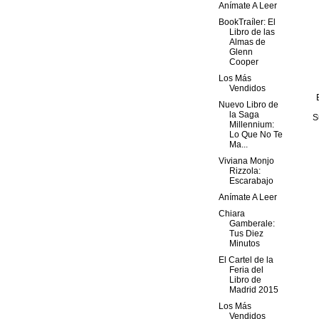
Anímate A Leer
BookTraíler: El
Libro de las
Almas de
Glenn
Cooper
Los Más
Vendidos
Nuevo Libro de
la Saga
S
Millennium:
Lo Que No Te
Ma...
Viviana Monjo
Rizzola:
Escarabajo
Anímate A Leer
Chiara
Gamberale:
Tus Diez
Minutos
El Cartel de la
Feria del
Libro de
Madrid 2015
Los Más
Vendidos