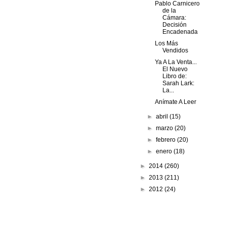
Pablo Carnicero
de la
Cámara:
Decisión
Encadenada
Los Más
Vendidos
Ya A La Venta...
El Nuevo
Libro de:
Sarah Lark:
La...
Anímate A Leer
►
abril
(15)
►
marzo
(20)
►
febrero
(20)
►
enero
(18)
►
2014
(260)
►
2013
(211)
►
2012
(24)