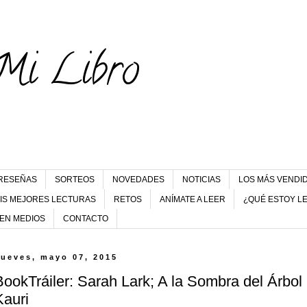
Mi Libro
RESEÑAS
SORTEOS
NOVEDADES
NOTICIAS
LOS MÁS VENDI
IS MEJORES LECTURAS
RETOS
ANÍMATE A LEER
¿QUÉ ESTOY L
 EN MEDIOS
CONTACTO
jueves, mayo 07, 2015
BookTráiler: Sarah Lark; A la Sombra del Árbol
Kauri