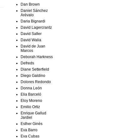
Dan Brown
Daniel Sánchez
Arévalo
Daria Bignardi
David Lagercrantz
David Safier
David Walia
David de Juan
Marcos
Deborah Harkness
Defreds
Diane Setterfield
Diego Galdino
Dolores Redondo
Donna León
Elia Barceló
Eloy Moreno
Emilio Ortiz
Enrique Gallud
Jardiel
Esther Ginés
Eva Barro
Eva Cubas