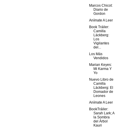
Marcos Chicot:
Diario de
Gordon
Anímate A Leer
Book Tráiler:
Camilla
Läckberg:
Los
Vigilantes
del...
Los Más
Vendidos
Marian Keyes:
Mi Karma Y
Yo
Nuevo Libro de
Camilla
Läckberg: El
Domador de
Leones
Anímate A Leer
BookTráiler:
Sarah Lark; A
la Sombra
del Árbol
Kauri