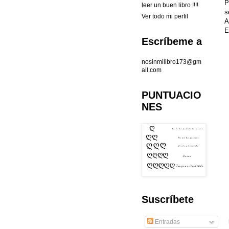
P
leer un buen libro !!!!
s
Ver todo mi perfil
A
E
Escríbeme a
nosinmilibro173@gm
ail.com
PUNTUACIO
NES
Suscríbete
Entradas