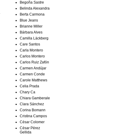
Begoña Sastre
Belinda Alexandra
.
Berta Carmona
Blue Jeans
Brianne Miller
Bárbara Alves
Camilla Läckberg
Care Santos
Carla Montero
Carlos Montero
Carlos Ruiz Zafón
Carmen Andújar
Carmen Conde
Carole Matthews
Celia Prada
Chary Ca
Chiara Gamberale
Clara Sánchez
Corina Bomann
Cristina Campos
César Colomer
César Pérez
Gellida