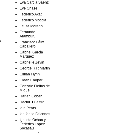
Eva García Sáenz
Eve Chase
Federico Axat
Federico Moccia
Felisa Moreno
Fernando
Aramburu
a
Francisco Félix
Caballero
Gabriel García
Márquez
Gabrielle Zevin
George R.R Martin
Gillian Flynn
Gleen Cooper
Gonzalo Fleitas de
Miguel
Harlan Coben
Hector J Castro
Iain Pears
Idelfonso Falcones
Ignacio Ochoa y
Federico López
Socasau