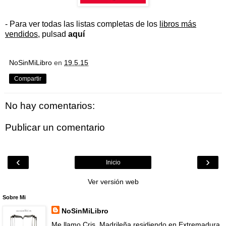
- Para ver todas las listas completas de los
libros más
vendidos
, pulsad
aquí
NoSinMiLibro
en
19.5.15
Compartir
No hay comentarios:
Publicar un comentario
‹
›
Inicio
Ver versión web
Sobre Mi
NoSinMiLibro
Me llamo Cris .Madrileña residiendo en Extremadura.