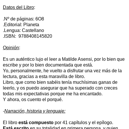
Datos del Libro
:
.Nº de páginas: 6O8
.Editorial: Planeta
.Lengua: Castellano
.ISBN: 9788408145820
Opinión
:
Es un auténtico lujo el leer a Matilde Asensi, por lo bien que
escribe y por lo bien documentada que está.
Yo, personalmente, he vuelto a disfrutar una vez más de la
lectura, gracias a esta maravilla de libro.
Libro, que como bien sabéis tenía muchísimas ganas de
leerlo, y os puedo asegurar que ha superado con creces
todas mis expectativas porque me ha encantado.
Y ahora, os cuento el porqué.
-
Narración, historia y lenguaje:
El libro
está compuesto
por 41 capítulos y el epílogo.
Está escrito
en su totalidad en primera persona, y quien