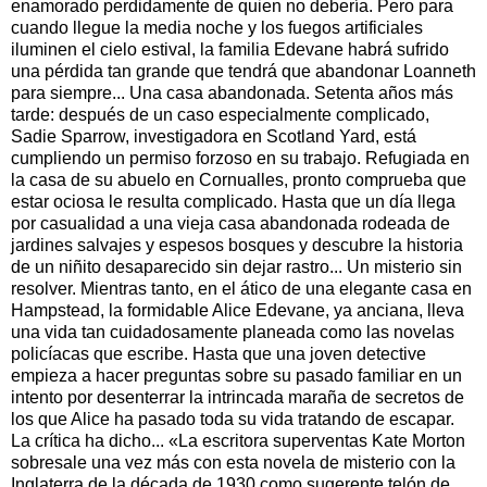
enamorado perdidamente de quien no debería. Pero para
cuando llegue la media noche y los fuegos artificiales
iluminen el cielo estival, la familia Edevane habrá sufrido
una pérdida tan grande que tendrá que abandonar Loanneth
para siempre... Una casa abandonada. Setenta años más
tarde: después de un caso especialmente complicado,
Sadie Sparrow, investigadora en Scotland Yard, está
cumpliendo un permiso forzoso en su trabajo. Refugiada en
la casa de su abuelo en Cornualles, pronto comprueba que
estar ociosa le resulta complicado. Hasta que un día llega
por casualidad a una vieja casa abandonada rodeada de
jardines salvajes y espesos bosques y descubre la historia
de un niñito desaparecido sin dejar rastro... Un misterio sin
resolver. Mientras tanto, en el ático de una elegante casa en
Hampstead, la formidable Alice Edevane, ya anciana, lleva
una vida tan cuidadosamente planeada como las novelas
policíacas que escribe. Hasta que una joven detective
empieza a hacer preguntas sobre su pasado familiar en un
intento por desenterrar la intrincada maraña de secretos de
los que Alice ha pasado toda su vida tratando de escapar.
La crítica ha dicho... «La escritora superventas Kate Morton
sobresale una vez más con esta novela de misterio con la
Inglaterra de la década de 1930 como sugerente telón de