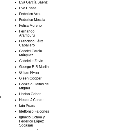
Eva García Sáenz
Eve Chase
Federico Axat
Federico Moccia
Felisa Moreno
Fernando
Aramburu
Francisco Félix
Caballero
Gabriel García
Márquez
Gabrielle Zevin
George R.R Martin
Gillian Flynn
Gleen Cooper
Gonzalo Fleitas de
Miguel
Harlan Coben
a
Hector J Castro
Iain Pears
Idelfonso Falcones
Ignacio Ochoa y
Federico López
Socasau