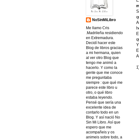
E
m
S
q
NoSinMiLibro
A
h
Me llamo Cris
.Madrileña residiendo
E
en Extremadura.
q
Decidí hacer este
Y
Blog de libros gracias
E
a mi hermana, quien
A
al ver otro Blog que
tengo me animó a
1
hacerlo. Y como la
gente que me conoce
me preguntaba
siempre : que qué me
parece este libro u
otro, o qué libro
estaba leyendo.
Pensé que sería una
excelente idea de
contarlo todo en un
Blog. Y así nació No
Sin Mi Libro. Así que
espero que me
acompañeis y os
animeis sobre todo, a