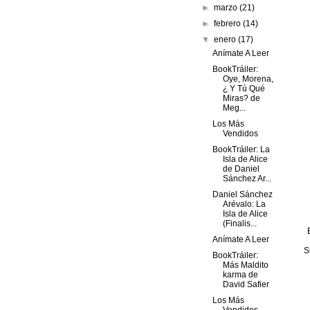
►
marzo
(21)
►
febrero
(14)
▼
enero
(17)
Anímate A Leer
BookTráiler:
Oye, Morena,
¿ Y Tú Qué
Miras? de
Meg...
Los Más
Vendidos
BookTráiler: La
Isla de Alice
de Daniel
Sánchez Ar...
Daniel Sánchez
Arévalo: La
Isla de Alice
(Finalis...
Anímate A Leer
S
BookTráiler:
Más Maldito
karma de
David Safier
Los Más