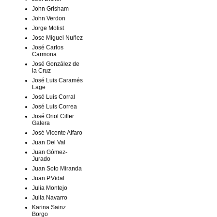
John Grisham
John Verdon
Jorge Molist
Jose Miguel Nuñez
José Carlos
Carmona
José González de
la Cruz
José Luis Caramés
Lage
José Luis Corral
José Luis Correa
José Oriol Ciller
Galera
José Vicente Alfaro
Juan Del Val
Juan Gómez-
Jurado
Juan Soto Miranda
Juan.P.Vidal
Julia Montejo
Julia Navarro
Karina Sainz
Borgo