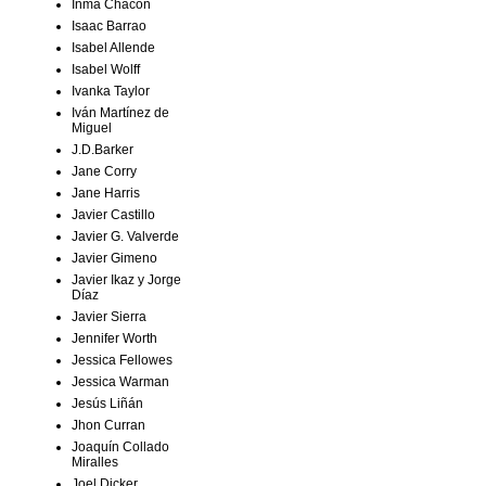
Inma Chacón
Isaac Barrao
Isabel Allende
Isabel Wolff
Ivanka Taylor
Iván Martínez de
Miguel
J.D.Barker
Jane Corry
Jane Harris
Javier Castillo
Javier G. Valverde
Javier Gimeno
Javier Ikaz y Jorge
Díaz
Javier Sierra
Jennifer Worth
Jessica Fellowes
Jessica Warman
Jesús Liñán
Jhon Curran
Joaquín Collado
Miralles
Joel Dicker