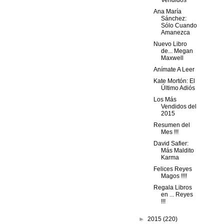
Vendidos
Ana María
Sánchez:
Sólo Cuando
Amanezca
Nuevo Libro
de... Megan
Maxwell
Anímate A Leer
Kate Mortón: El
Último Adiós
Los Más
Vendidos del
2015
Resumen del
Mes !!!
David Safier:
Más Maldito
Karma
Felices Reyes
Magos !!!!
Regala Libros
en ... Reyes
!!!
►
2015
(220)