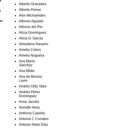
s
Alberto Granados
Alberto Pemar
s
Alex Michaelides
ue
Alfonso Aguado
Alfonso del Río
Alicia Domínguez
Alicia G. García
Almudena Navarro
Amelia Cobos
Amelia Noguera
Ana María
Sánchez
Ana Milán
Ana de Beraza
Lavin
Andrés Ortiz Tafur
Andrés Pérez
Domínguez
Anne Jacobs
Annette Hess
Anthony Capella
Antonia J. Corrales
Antonio Nieto Díaz