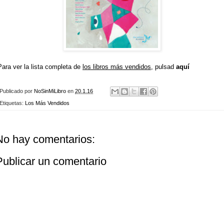
Para ver la lista completa de
los libros más vendidos
, pulsad
aquí
Publicado por
NoSinMiLibro
en
20.1.16
Etiquetas:
Los Más Vendidos
No hay comentarios:
Publicar un comentario