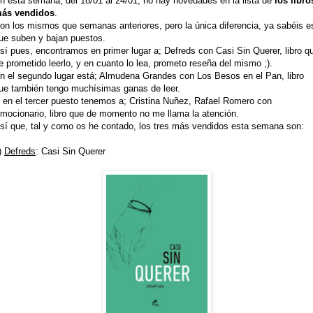
n esta semana, del 18/01 al 24/01, no hay novedades en la lista de
los libro
ás vendidos
.
on los mismos que semanas anteriores, pero la única diferencia, ya sabéis e
ue suben y bajan puestos.
sí pues, encontramos en primer lugar a; Defreds con Casi Sin Querer, libro q
e prometido leerlo, y en cuanto lo lea, prometo reseña del mismo ;).
n el segundo lugar está; Almudena Grandes con Los Besos en el Pan, libro
ue también tengo muchísimas ganas de leer.
 en el tercer puesto tenemos a; Cristina Nuñez, Rafael Romero con
mocionario, libro que de momento no me llama la atención.
sí que, tal y como os he contado, los tres más vendidos esta semana son:
)
Defreds
: Casi Sin Querer