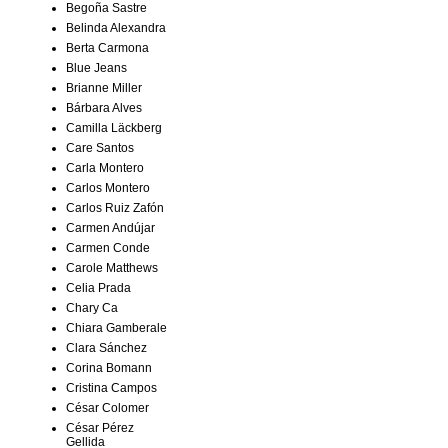
Begoña Sastre
Belinda Alexandra
Berta Carmona
Blue Jeans
Brianne Miller
Bárbara Alves
Camilla Läckberg
Care Santos
Carla Montero
Carlos Montero
Carlos Ruiz Zafón
Carmen Andújar
Carmen Conde
Carole Matthews
Celia Prada
Chary Ca
Chiara Gamberale
Clara Sánchez
Corina Bomann
Cristina Campos
César Colomer
César Pérez
Gellida