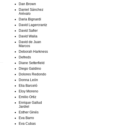
Dan Brown
Daniel Sánchez
Arévalo
Daria Bignardi
David Lagercrantz
David Safier
David Walia
David de Juan
Marcos
Deborah Harkness
Defreds
Diane Setterfield
Diego Galdino
Dolores Redondo
Donna León
Elia Barceló
Eloy Moreno
Emilio Ortiz
Enrique Gallud
Jardiel
Esther Ginés
Eva Barro
Eva Cubas