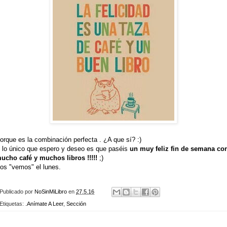
orque es la combinación perfecta . ¿A que sí? :)
 lo único que espero y deseo es que paséis
un muy feliz fin de semana co
ucho café y muchos libros !!!!!
;)
os "vemos" el lunes.
Publicado por
NoSinMiLibro
en
27.5.16
Etiquetas:
.Anímate A Leer
,
Sección