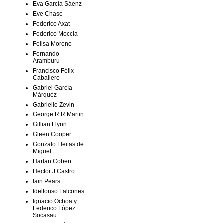
Eva García Sáenz
Eve Chase
Federico Axat
Federico Moccia
Felisa Moreno
Fernando
Aramburu
Francisco Félix
Caballero
Gabriel García
Márquez
Gabrielle Zevin
George R.R Martin
Gillian Flynn
Gleen Cooper
Gonzalo Fleitas de
Miguel
Harlan Coben
Hector J Castro
Iain Pears
Idelfonso Falcones
Ignacio Ochoa y
Federico López
Socasau