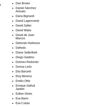
Dan Brown
a
Daniel Sánchez
Arévalo
Daria Bignardi
David Lagercrantz
David Safier
David Walia
David de Juan
Marcos
Deborah Harkness
Defreds
Diane Setterfield
Diego Galdino
Dolores Redondo
Donna León
Elia Barceló
Eloy Moreno
Emilio Ortiz
Enrique Gallud
Jardiel
Esther Ginés
Eva Barro
Eva Cubas