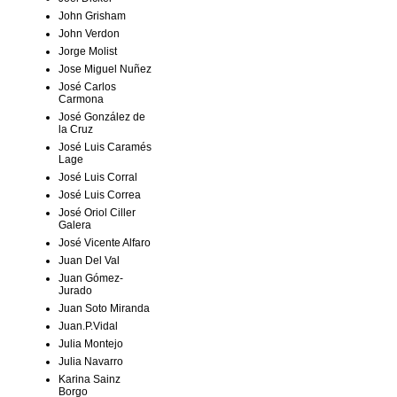
John Grisham
John Verdon
Jorge Molist
Jose Miguel Nuñez
José Carlos
Carmona
José González de
la Cruz
José Luis Caramés
Lage
José Luis Corral
José Luis Correa
José Oriol Ciller
Galera
José Vicente Alfaro
Juan Del Val
Juan Gómez-
Jurado
Juan Soto Miranda
Juan.P.Vidal
Julia Montejo
Julia Navarro
Karina Sainz
Borgo