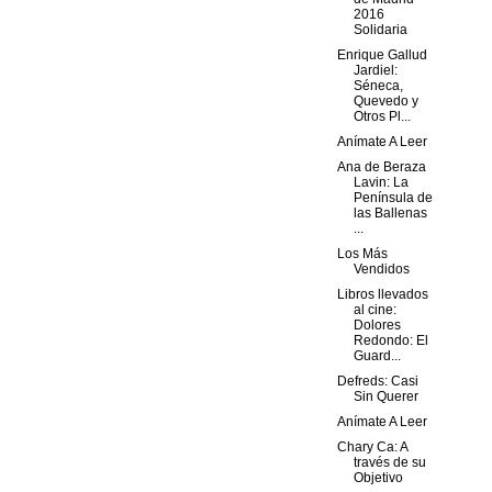
2016
Solidaria
Enrique Gallud
Jardiel:
Séneca,
Quevedo y
Otros Pl...
Anímate A Leer
Ana de Beraza
Lavin: La
Península de
las Ballenas
...
Los Más
Vendidos
Libros llevados
al cine:
Dolores
Redondo: El
Guard...
Defreds: Casi
Sin Querer
Anímate A Leer
Chary Ca: A
través de su
Objetivo