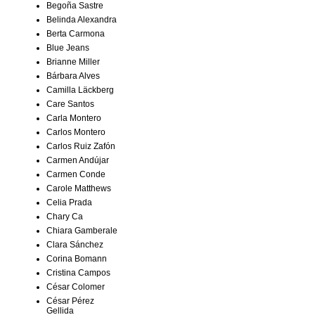
Begoña Sastre
Belinda Alexandra
Berta Carmona
Blue Jeans
Brianne Miller
Bárbara Alves
Camilla Läckberg
Care Santos
Carla Montero
Carlos Montero
Carlos Ruiz Zafón
Carmen Andújar
Carmen Conde
Carole Matthews
Celia Prada
Chary Ca
Chiara Gamberale
Clara Sánchez
Corina Bomann
Cristina Campos
César Colomer
César Pérez
Gellida