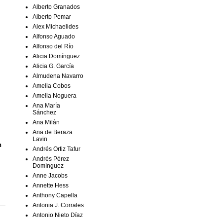
Alberto Granados
Alberto Pemar
Alex Michaelides
Alfonso Aguado
Alfonso del Río
Alicia Domínguez
Alicia G. García
Almudena Navarro
Amelia Cobos
Amelia Noguera
Ana María
Sánchez
Ana Milán
Ana de Beraza
Lavin
n
Andrés Ortiz Tafur
Andrés Pérez
Domínguez
Anne Jacobs
Annette Hess
Anthony Capella
Antonia J. Corrales
Antonio Nieto Díaz