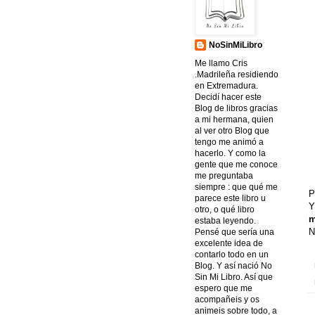
NoSinMiLibro
Me llamo Cris
.Madrileña residiendo
en Extremadura.
Decidí hacer este
Blog de libros gracias
a mi hermana, quien
al ver otro Blog que
tengo me animó a
hacerlo. Y como la
gente que me conoce
me preguntaba
siempre : que qué me
P
parece este libro u
Y
otro, o qué libro
m
estaba leyendo.
N
Pensé que sería una
excelente idea de
contarlo todo en un
Blog. Y así nació No
Sin Mi Libro. Así que
espero que me
acompañeis y os
animeis sobre todo, a