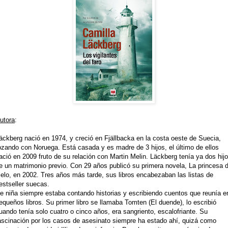
utora
:
äckberg nació en 1974, y creció en Fjällbacka en la costa oeste de Suecia,
ozando con Noruega. Está casada y es madre de 3 hijos, el último de ellos
ació en 2009 fruto de su relación con Martin Melin. Läckberg tenía ya dos hij
e un matrimonio previo. Con 29 años publicó su primera novela, La princesa 
ielo, en 2002. Tres años más tarde, sus libros encabezaban las listas de
estseller suecas.
e niña siempre estaba contando historias y escribiendo cuentos que reunía e
equeños libros. Su
primer
libro se llamaba Tomten (El
duende
), lo escribió
uando tenía solo
cuatro
o cinco años, era sangriento, escalofriante. Su
ascinación por los casos de asesinato siempre ha estado ahí, quizá como