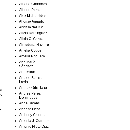
Alberto Granados
Alberto Pemar
Alex Michaelides
Alfonso Aguado
Alfonso del Río
Alicia Domínguez
Alicia G. García
Almudena Navarro
Amelia Cobos
Amelia Noguera
Ana María
Sánchez
Ana Milán
Ana de Beraza
Lavin
Andrés Ortiz Tafur
os
Andrés Pérez
de
Domínguez
Anne Jacobs
Annette Hess
n
Anthony Capella
Antonia J. Corrales
Antonio Nieto Díaz