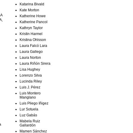
Katarina Bivald
Kate Morton
SA
Katherine Howe
A,
Katherine Pancol
Kathryn Taylor
Kristin Harmel
Kristina Ohlsson
Laura Falcó Lara
Laura Gallego
Laura Norton
Laura Riñón Sirera
Lisa Hughey
Lorenzo Silva
Lucinda Riley
Luis J. Pérez
Luis Montero
Manglano
Luis Pliego Iñigez
Lur Sotuela
Luz Gabás
Mabela Ruiz
a
Gallardón
Mamen Sánchez