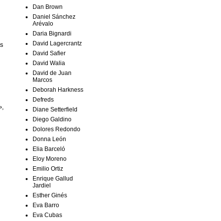
Dan Brown
Daniel Sánchez
Arévalo
Daria Bignardi
David Lagercrantz
as
David Safier
David Walia
David de Juan
Marcos
Deborah Harkness
Defreds
»,
Diane Setterfield
Diego Galdino
Dolores Redondo
Donna León
Elia Barceló
Eloy Moreno
Emilio Ortiz
Enrique Gallud
Jardiel
Esther Ginés
Eva Barro
Eva Cubas