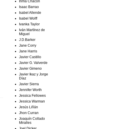
Inma Chacón
Isaac Barrao
Isabel Allende
Isabel Wolff
Ivanka Taylor
Iván Martínez de
Miguel
J.D.Barker
Jane Corry
Jane Harris
Javier Castillo
Javier G. Valverde
Javier Gimeno
Javier Ikaz y Jorge
Díaz
Javier Sierra
Jennifer Worth
Jessica Fellowes
Jessica Warman
Jesús Liñán
Jhon Curran
Joaquín Collado
Miralles
Joel Dicker