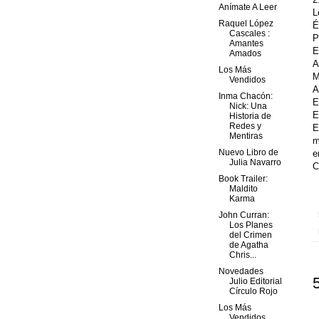
Anímate A Leer
L
Raquel López
É
Cascales :
P
Amantes
E
Amados
A
Los Más
M
Vendidos
A
Inma Chacón:
E
Nick: Una
E
Historia de
Redes y
Mentiras
m
Nuevo Libro de
e
Julia Navarro
C
Book Trailer:
Maldito
Karma
John Curran:
Los Planes
del Crimen
de Agatha
Chris...
Novedades
Julio Editorial
Círculo Rojo
Los Más
Vendidos