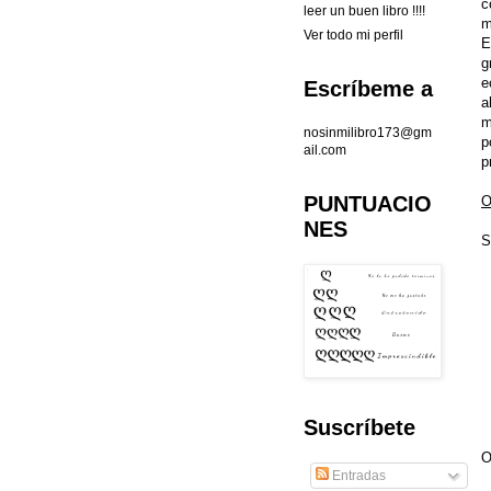
c
leer un buen libro !!!!
m
Ver todo mi perfil
E
g
e
Escríbeme a
a
m
nosinmilibro173@gm
p
ail.com
p
PUNTUACIO
O
NES
S
Suscríbete
O
Entradas