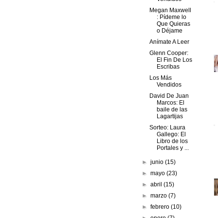
Megan Maxwell
: Pídeme lo
Que Quieras
o Déjame
Anímate A Leer
Glenn Cooper:
El Fin De Los
Escribas
Los Más
Vendidos
David De Juan
Marcos: El
baile de las
Lagartijas
Sorteo: Laura
Gallego: El
Libro de los
Portales y ...
►
junio
(15)
►
mayo
(23)
►
abril
(15)
►
marzo
(7)
►
febrero
(10)