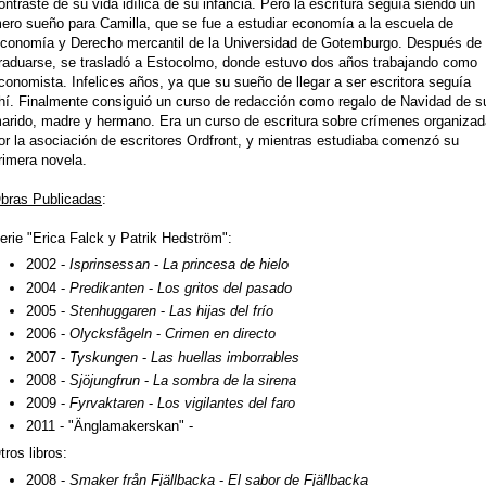
ontraste de su vida idílica de su infancia. Pero la escritura seguía siendo un
ero sueño para Camilla, que se fue a estudiar economía a la escuela de
conomía y
Derecho mercantil
de la Universidad de Gotemburgo. Después de
raduarse, se trasladó a Estocolmo, donde estuvo dos años trabajando como
conomista. Infelices años, ya que su sueño de llegar a ser escritora seguía
hí. Finalmente consiguió un curso de redacción como regalo de Navidad de s
arido, madre y hermano. Era un curso de escritura sobre crímenes organizad
or la asociación de escritores Ordfront, y mientras estudiaba comenzó su
rimera novela.
bras Publicadas
:
erie "Erica Falck y Patrik Hedström":
2002 -
Isprinsessan
-
La princesa de hielo
2004 -
Predikanten
-
Los gritos del pasado
2005 -
Stenhuggaren
-
Las hijas del frío
2006 -
Olycksfågeln
-
Crimen en directo
2007 -
Tyskungen
-
Las huellas imborrables
2008 -
Sjöjungfrun
-
La sombra de la sirena
2009 -
Fyrvaktaren
-
Los vigilantes del faro
2011 - "Änglamakerskan" -
tros libros:
2008 -
Smaker från Fjällbacka
-
El sabor de Fjällbacka