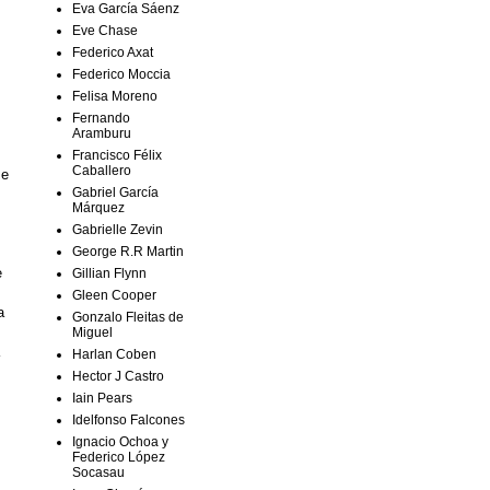
Eva García Sáenz
Eve Chase
Federico Axat
Federico Moccia
Felisa Moreno
Fernando
Aramburu
Francisco Félix
Caballero
me
Gabriel García
Márquez
Gabrielle Zevin
George R.R Martin
e
Gillian Flynn
Gleen Cooper
a
Gonzalo Fleitas de
Miguel
Harlan Coben
Hector J Castro
Iain Pears
Idelfonso Falcones
Ignacio Ochoa y
Federico López
Socasau