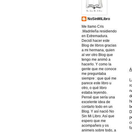
NoSinMiLibro
Me llamo Cris
.Madrileña residiendo
en Extremadura.
Decidí hacer este
Blog de libros gracias
a mi hermana, quien
al ver otro Blog que
tengo me animó a
hacerlo. Y como la
gente que me conoce
A
me preguntaba
siempre : que qué me
L
parece este libro u
r
otro, o qué libro
n
estaba leyendo.
d
Pensé que sería una
h
excelente idea de
b
contarlo todo en un
Blog. Y así nació No
D
Sin Mi Libro. Así que
p
espero que me
c
acompañeis y os
f
animeis sobre todo, a