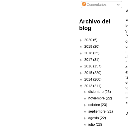
Comentarios
S
Archivo del
E
l
blog
y
P
►
2020
(5)
q
u
►
2019
(20)
m
►
2018
(25)
a
►
2017
(31)
r
►
2016
(157)
e
e
►
2015
(220)
t
►
2014
(260)
e
▼
2013
(211)
q
►
diciembre
(23)
c
r
►
noviembre
(22)
s
►
octubre
(23)
►
septiembre
(21)
D
►
agosto
(22)
▼
julio
(23)