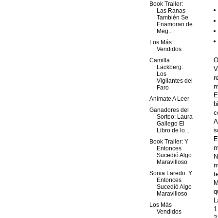
Book Trailer:
Las Ranas
También Se
Enamoran de
Meg...
Los Más
Vendidos
O
Camilla
Läckberg:
V
Los
r
Vigilantes del
m
Faro
E
Anímate A Leer
b
Ganadores del
c
Sorteo: Laura
A
Gallego El
s
Libro de lo...
E
Book Trailer: Y
m
Entonces
Sucedió Algo
N
Maravilloso
m
Sonia Laredo: Y
t
Entonces
M
Sucedió Algo
q
Maravilloso
L
Los Más
1
Vendidos
2