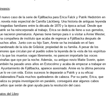
inopsis
:
l nuevo caso de la serie de Fjällbacka para Erica Falck y Patrik Hedström en
a novela más espectral de Camilla Läckberg. Una
historia
de antiguas leyend
 tragedias familiares entre la década de 1870 y la época actual. Desde que
atrik se ha reincorporado al trabajo, Erica se dedica de lleno a sus gemelos,
ue nacie
ron prematuros. Apenas tiene tiempo para ir a visitar a Annie Wester,
na compañera de instituto que acaba de regresar a Fjällbacka después de
uchos años. Junto con su hijo Sam, Annie se ha instalado en el faro
bandonado de la isla de Gråskär, propiedad de su familia. A pesar de los
umores que circulan por el pueblo sobre la leyenda de la «isla de los espíritus
n la que los muertos vagan libremente, no parecen importarle las voces
xtrañas que oye por la noche. Además, su antiguo novio Matte Sverin, quien
ambién ha pasado unos años en Estocolmo y acaba de empezar a trabajar en
l Ayuntamiento de Fjällbacka, aparece asesinado. Annie es la última persona
ue lo ve con vida. Estos sucesos le depararán a Patrik y a su eficaz
olaboradora Paula muchos quebraderos de cabeza. Por su parte, Erica, que
ealiza su propia investigación en paralelo, conseguirá atar algunos cabos
ueltos que serán de gran ayuda para la resolución del caso.
atos del Libro
: