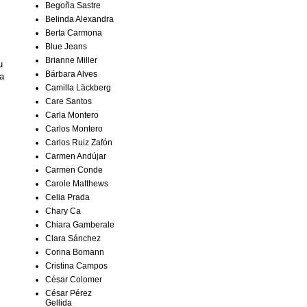
Begoña Sastre
Belinda Alexandra
Berta Carmona
Blue Jeans
Brianne Miller
u
Bárbara Alves
a
Camilla Läckberg
Care Santos
Carla Montero
Carlos Montero
Carlos Ruiz Zafón
Carmen Andújar
Carmen Conde
Carole Matthews
Celia Prada
Chary Ca
Chiara Gamberale
Clara Sánchez
Corina Bomann
Cristina Campos
César Colomer
César Pérez
Gellida