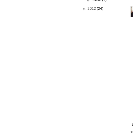
►
enero
(7)
►
2012
(24)
S