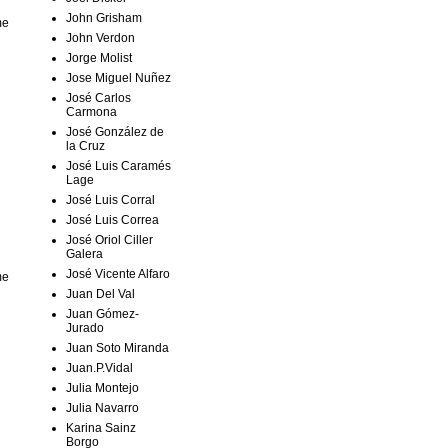
John Grisham
me
John Verdon
Jorge Molist
Jose Miguel Nuñez
José Carlos
Carmona
José González de
la Cruz
José Luis Caramés
Lage
José Luis Corral
José Luis Correa
José Oriol Ciller
Galera
José Vicente Alfaro
me
Juan Del Val
Juan Gómez-
Jurado
Juan Soto Miranda
Juan.P.Vidal
Julia Montejo
Julia Navarro
Karina Sainz
Borgo