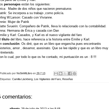
os
personajes
están los siguientes:
rica: Madre de dos niños que nacieron prematuros
atrik: Se incorpora a su trabajo ,como policía.
rling W.Larson: Casado con Vivianne.
nnie: Mujer de Patrik
atte Svuerin: Compañero de Patrik, lleva lo relacionado con la contabilidad.
nna: Hermana de Érica y casada con Dan
milie y Karl: Casados, y Karl es el nuevo vigilante del faro
l
título
del libro, hace referencia a la historia entre Emilie y Karl.
En
conclusión
: Os diré, que es un libro que engancha pues encontraréis
isterios, amor , desamor, asesinato. Que se lee rápido y que es un libro muy
ntretenido.
on lo cual, por todo lo que os he contado, mi puntuación es un : 8 !!!
Publicado por
NoSinMiLibro
en
29.7.13
Etiquetas:
Camilla Läckberg
,
Los Vigilantes del Faro
,
Reseñas
5 comentarios:
albanta
29 de julio de 2013 a las 8:48