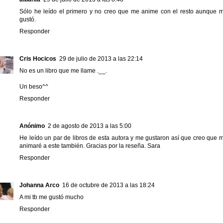
Sólo he leído el primero y no creo que me anime con el resto aunque 
gustó.
Responder
Cris Hocicos
29 de julio de 2013 a las 22:14
No es un libro que me llame .__.
Un beso^^
Responder
Anónimo
2 de agosto de 2013 a las 5:00
He leído un par de libros de esta autora y me gustaron así que creo que 
animaré a este también. Gracias por la reseña. Sara
Responder
Johanna Arco
16 de octubre de 2013 a las 18:24
A mi tb me gustó mucho
Responder