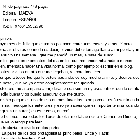
Nº de páginas:
448 págs.
Editoral:
MAEVA
Lengua:
ESPAÑOL
ISBN:
9788415532798
pinión
:
aya mes de Julio que estamos pasando entre unas cosas y otras. Y para
ematar, el virus de moda es decir, el virus del estómago llamó a mi puerta y 
antuvo una semana , que me pareció un mes, a base de suero.
n los poquitos momentos del día en los que me encontraba más o menos
ien, intentaba hacer una vida normal como por ejemplo: escribir en el blog,
ontestar a los emails que me llegaban, y sobre todo leer.
sí que a todos los que lo estéis pasando, os doy mucho ánimo, y deciros qu
e pasa , que yo ya estoy completamente recuperada.
ste libro me acompañó a mi, durante esa semana y esos ratitos dónde estab
edio buena y os puedo asegurar que me gustó.
o sólo porque es una de mis autoras favoritas, sino porque está escrito en la
isma línea que los anteriores y eso ya sabéis que es importante más cuando
e gusta un autor ( en este caso, autora).
e he leído casi todos los libros de ella, me faltaba éste y Crimen en Directo,
ue ya lo tengo para leer.
a
historia
se divide en dos partes:
. La parte de los dos protagonistas principales: Érica y Patrik
.La parte de Emilie y Karl.