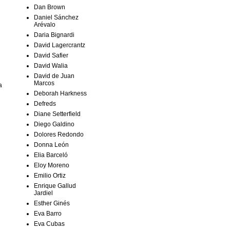
Dan Brown
Daniel Sánchez
Arévalo
Daria Bignardi
David Lagercrantz
David Safier
David Walia
David de Juan
Marcos
a
Deborah Harkness
Defreds
Diane Setterfield
Diego Galdino
Dolores Redondo
Donna León
Elia Barceló
Eloy Moreno
Emilio Ortiz
Enrique Gallud
Jardiel
Esther Ginés
Eva Barro
Eva Cubas