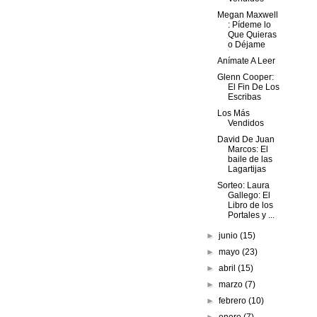
Megan Maxwell
: Pídeme lo
Que Quieras
o Déjame
Anímate A Leer
Glenn Cooper:
El Fin De Los
Escribas
Los Más
Vendidos
David De Juan
Marcos: El
baile de las
Lagartijas
Sorteo: Laura
Gallego: El
Libro de los
Portales y ...
►
junio
(15)
►
mayo
(23)
►
abril
(15)
►
marzo
(7)
►
febrero
(10)