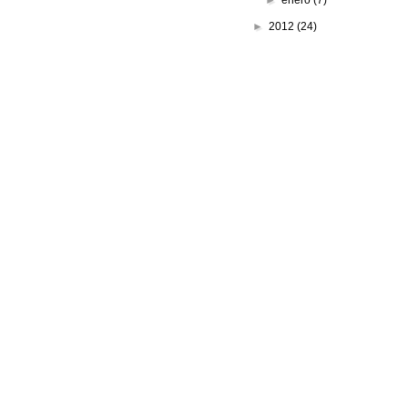
►
enero
(7)
►
2012
(24)