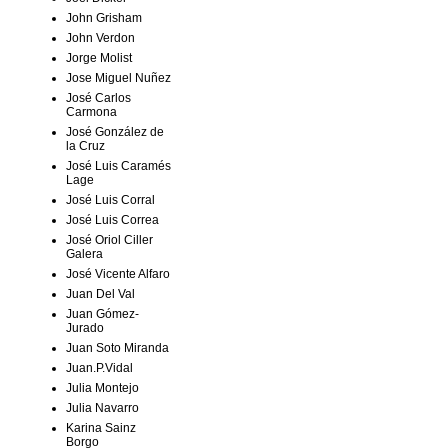
John Grisham
John Verdon
Jorge Molist
Jose Miguel Nuñez
José Carlos
Carmona
José González de
la Cruz
José Luis Caramés
Lage
José Luis Corral
José Luis Correa
José Oriol Ciller
Galera
José Vicente Alfaro
Juan Del Val
Juan Gómez-
Jurado
Juan Soto Miranda
Juan.P.Vidal
Julia Montejo
Julia Navarro
Karina Sainz
Borgo