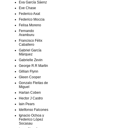
Eva García Sáenz
Eve Chase
Federico Axat
Federico Moccia
Felisa Moreno
Fernando
Aramburu
Francisco Félix
Caballero
Gabriel García
Márquez
Gabrielle Zevin
George R.R Martin
Gillian Flynn
Gleen Cooper
Gonzalo Fleitas de
Miguel
Harlan Coben
Hector J Castro
Iain Pears
Idelfonso Falcones
Ignacio Ochoa y
Federico López
Socasau