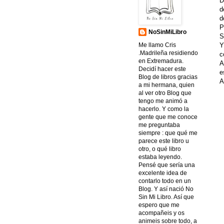
D
d
d
P
NoSinMiLibro
S
Y
Me llamo Cris
.Madrileña residiendo
c
en Extremadura.
A
Decidí hacer este
e
Blog de libros gracias
A
a mi hermana, quien
al ver otro Blog que
tengo me animó a
hacerlo. Y como la
gente que me conoce
me preguntaba
siempre : que qué me
parece este libro u
otro, o qué libro
estaba leyendo.
Pensé que sería una
excelente idea de
contarlo todo en un
Blog. Y así nació No
Sin Mi Libro. Así que
espero que me
acompañeis y os
animeis sobre todo, a