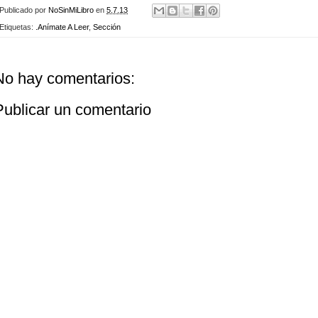
Publicado por
NoSinMiLibro
en
5.7.13
Etiquetas:
.Anímate A Leer
,
Sección
No hay comentarios:
Publicar un comentario