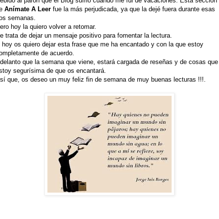
ebido al parón que el Blog sufrió cuando me fui de vacaciones. Esta sección
e
Anímate A Leer
fue la más perjudicada, ya que la dejé fuera durante esas
os semanas.
ero hoy la quiero volver a retomar.
e trata de dejar un mensaje positivo para fomentar la lectura.
 hoy os quiero dejar esta frase que me ha encantado y con la que estoy
ompletamente de acuerdo.
delanto que la semana que viene, estará cargada de reseñas y de cosas que
stoy segurísima de que os encantará.
sí que, os deseo un muy feliz fin de semana de muy buenas lecturas !!!.