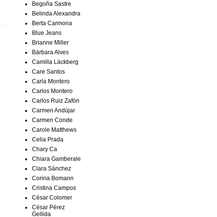
Begoña Sastre
Belinda Alexandra
Berta Carmona
Blue Jeans
Brianne Miller
Bárbara Alves
Camilla Läckberg
Care Santos
Carla Montero
Carlos Montero
Carlos Ruiz Zafón
Carmen Andújar
Carmen Conde
Carole Matthews
Celia Prada
Chary Ca
Chiara Gamberale
Clara Sánchez
Corina Bomann
Cristina Campos
César Colomer
César Pérez
Gellida