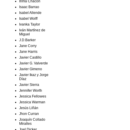
Inma Chacón
Isaac Barrao
Isabel Allende
Isabel Wolff
Ivanka Taylor
Iván Martínez de
Miguel
J.D.Barker
Jane Corry
Jane Harris
Javier Castillo
Javier G. Valverde
Javier Gimeno
Javier Ikaz y Jorge
Díaz
Javier Sierra
Jennifer Worth
Jessica Fellowes
Jessica Warman
Jesús Liñán
Jhon Curran
Joaquín Collado
Miralles
Joel Dicker