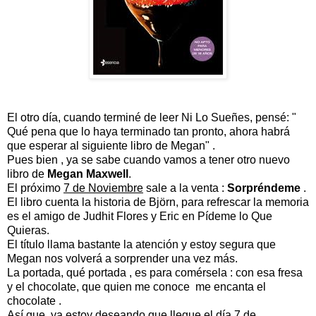
El otro día, cuando terminé de leer Ni Lo Sueñes, pensé: "
Qué pena que lo haya terminado tan pronto, ahora habrá
que esperar al siguiente libro de Megan" .
Pues bien , ya se sabe cuando vamos a tener otro nuevo
libro de
Megan Maxwell
.
El próximo
7 de Noviembre
sale a la venta :
Sorpréndeme
.
El libro cuenta la historia de Björn, para refrescar la memoria
es el amigo de Judhit Flores y Eric en Pídeme lo Que
Quieras.
El título llama bastante la atención y estoy segura que
Megan nos volverá a sorprender una vez más.
La portada, qué portada , es para comérsela : con esa fresa
y el chocolate, que quien me conoce me encanta el
chocolate .
Así que, ya estoy deseando que llegue el día 7 de