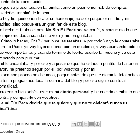
uente de la constitución.
o que se presentaba en la familia como un puente normal, de compras
avideñas terminó de lo peor.
o hoy he querido rendir a él un homenaje, no sólo porque era mi tio y mi
adrino, sino porque era un gran fan de este blog.
e hecho el título del post
No Sin Mi Padrino
, va por él, y porque era lo que
iempre me decía cuando me veía y me preguntaba:
 Cómo lo haces, Cris? ( por lo de las reseñas, y por todo ) y yo le contestaba
ira tío Paco, yo voy leyendo libros con un cuaderno, y voy apuntando todo lo
ue veo importante, y cuando termino de leerlo, escribo la reseña y ya está
reparada para publicar.
 él le encantaba, y por eso y a pesar de que he estado a puntito de hacer un
arón, he preferido seguir por él, por vosotros y por mi.
a semana pasada no dije nada, porque antes de que me dieran la fatal noticia
a tenía programado toda la semana del blog y por eso siguió con total
ormalidad.
ero como bien sabéis este es mi
diario personal
y he querido escribir lo que
entía y compartirlo con vosotros.
 a mi Tío Paco decirle que te quiere y que no te olvidará nunca tu
inaTitina
.
Publicado por
NoSinMiLibro
en
15.12.14
Etiquetas:
Otros