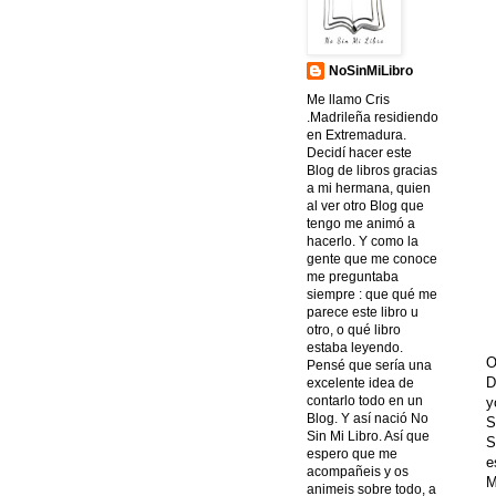
NoSinMiLibro
Me llamo Cris
.Madrileña residiendo
en Extremadura.
Decidí hacer este
Blog de libros gracias
a mi hermana, quien
al ver otro Blog que
tengo me animó a
hacerlo. Y como la
gente que me conoce
me preguntaba
siempre : que qué me
parece este libro u
otro, o qué libro
estaba leyendo.
O
Pensé que sería una
D
excelente idea de
contarlo todo en un
y
Blog. Y así nació No
S
Sin Mi Libro. Así que
S
espero que me
e
acompañeis y os
M
animeis sobre todo, a