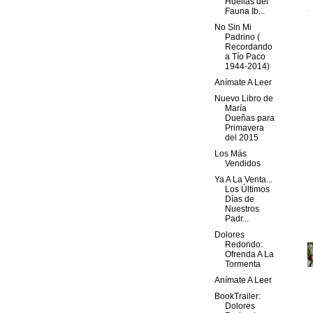
Huellas del
Fauna Ib...
No Sin Mi
Padrino (
Recordando
a Tío Paco
1944-2014)
Anímate A Leer
Nuevo Libro de
María
Dueñas para
Primavera
del 2015
Los Más
Vendidos
Ya A La Venta...
Los Últimos
Días de
Nuestros
Padr...
Dolores
Redondo:
Ofrenda A La
Tormenta
Anímate A Leer
BookTrailer:
Dolores