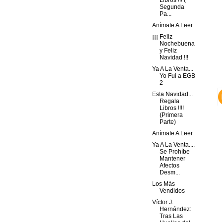
Libros !!! (
Segunda
Pa...
Anímate A Leer
¡¡¡ Feliz
Nochebuena
y Feliz
Navidad !!!
Ya A La Venta...
Yo Fui a EGB
2
Esta Navidad...
Regala
Libros !!!!
(Primera
Parte)
Anímate A Leer
Ya A La Venta....
Se Prohíbe
Mantener
Afectos
Desm...
Los Más
Vendidos
Víctor J.
Hernández:
Tras Las