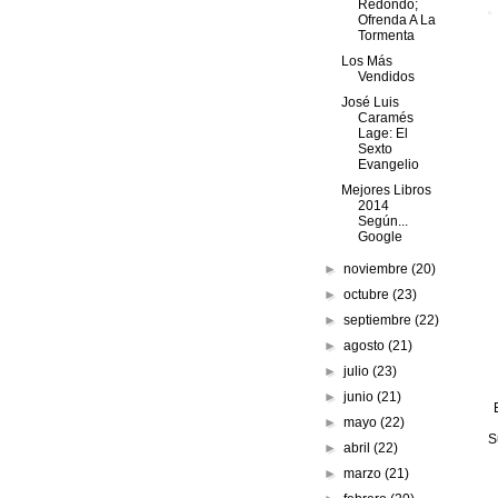
Redondo;
Ofrenda A La
Tormenta
Los Más
Vendidos
José Luis
Caramés
Lage: El
Sexto
Evangelio
Mejores Libros
2014
Según...
Google
►
noviembre
(20)
►
octubre
(23)
►
septiembre
(22)
►
agosto
(21)
►
julio
(23)
►
junio
(21)
►
mayo
(22)
S
►
abril
(22)
►
marzo
(21)