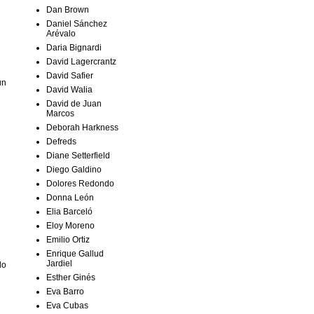
Dan Brown
Daniel Sánchez
Arévalo
Daria Bignardi
David Lagercrantz
David Safier
un
David Walia
David de Juan
Marcos
Deborah Harkness
Defreds
Diane Setterfield
Diego Galdino
Dolores Redondo
Donna León
Elia Barceló
Eloy Moreno
Emilio Ortiz
Enrique Gallud
Jardiel
do
Esther Ginés
Eva Barro
Eva Cubas