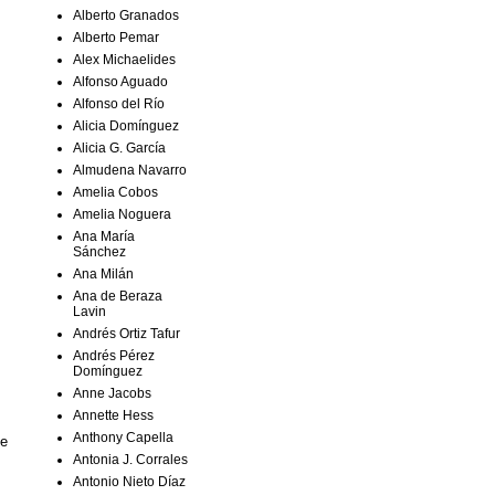
Alberto Granados
Alberto Pemar
Alex Michaelides
Alfonso Aguado
Alfonso del Río
Alicia Domínguez
Alicia G. García
Almudena Navarro
Amelia Cobos
Amelia Noguera
Ana María
Sánchez
Ana Milán
Ana de Beraza
Lavin
Andrés Ortiz Tafur
Andrés Pérez
Domínguez
Anne Jacobs
Annette Hess
Anthony Capella
ue
Antonia J. Corrales
Antonio Nieto Díaz