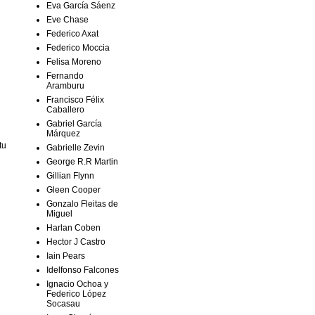
Eva García Sáenz
Eve Chase
Federico Axat
Federico Moccia
Felisa Moreno
Fernando
Aramburu
Francisco Félix
Caballero
Gabriel García
Márquez
tu
Gabrielle Zevin
George R.R Martin
Gillian Flynn
Gleen Cooper
Gonzalo Fleitas de
Miguel
Harlan Coben
Hector J Castro
Iain Pears
Idelfonso Falcones
Ignacio Ochoa y
Federico López
Socasau