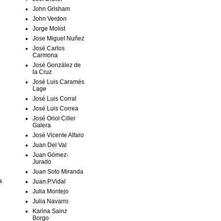
John Grisham
John Verdon
Jorge Molist
Jose Miguel Nuñez
José Carlos
Carmona
José González de
la Cruz
José Luis Caramés
Lage
José Luis Corral
José Luis Correa
José Oriol Ciller
Galera
José Vicente Alfaro
Juan Del Val
Juan Gómez-
Jurado
Juan Soto Miranda
a
Juan.P.Vidal
Julia Montejo
Julia Navarro
Karina Sainz
Borgo