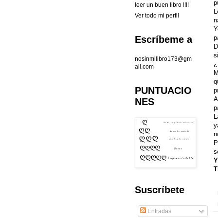
p
leer un buen libro !!!!
L
Ver todo mi perfil
n
Y
p
Escríbeme a
D
s
nosinmilibro173@gm
¿
ail.com
M
q
PUNTUACIO
p
A
NES
p
L
y
n
P
s
Y
T
Suscríbete
Entradas