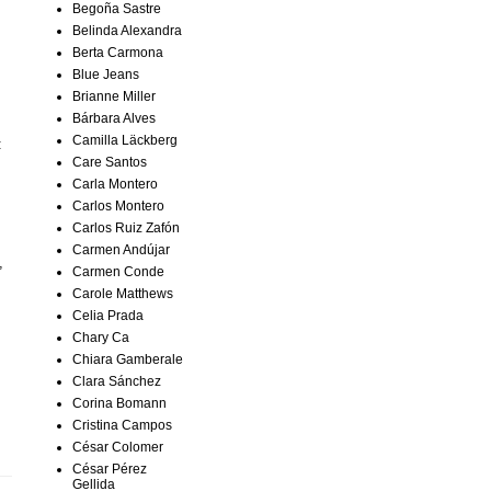
Begoña Sastre
Belinda Alexandra
Berta Carmona
Blue Jeans
Brianne Miller
Bárbara Alves
Camilla Läckberg
:
Care Santos
Carla Montero
Carlos Montero
Carlos Ruiz Zafón
Carmen Andújar
,
Carmen Conde
Carole Matthews
Celia Prada
Chary Ca
Chiara Gamberale
Clara Sánchez
Corina Bomann
Cristina Campos
César Colomer
César Pérez
Gellida