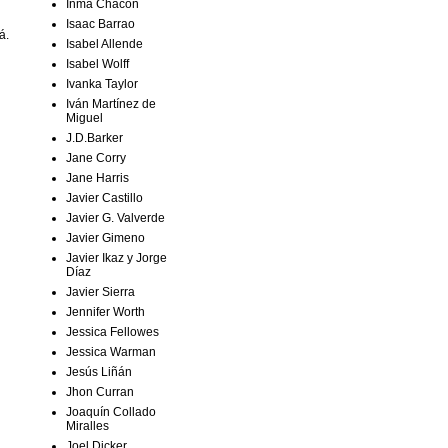
Inma Chacón
Isaac Barrao
á.
Isabel Allende
Isabel Wolff
Ivanka Taylor
Iván Martínez de
Miguel
J.D.Barker
Jane Corry
Jane Harris
Javier Castillo
Javier G. Valverde
Javier Gimeno
Javier Ikaz y Jorge
Díaz
Javier Sierra
Jennifer Worth
Jessica Fellowes
Jessica Warman
Jesús Liñán
Jhon Curran
Joaquín Collado
Miralles
Joel Dicker