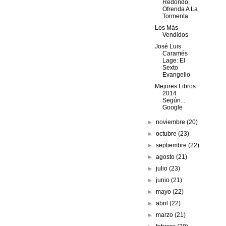
Redondo;
Ofrenda A La
Tormenta
Los Más
Vendidos
José Luis
Caramés
Lage: El
Sexto
Evangelio
Mejores Libros
2014
Según...
Google
►
noviembre
(20)
►
octubre
(23)
►
septiembre
(22)
►
agosto
(21)
►
julio
(23)
►
junio
(21)
►
mayo
(22)
►
abril
(22)
►
marzo
(21)