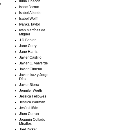
Inma Chacón
a
Isaac Barrao
Isabel Allende
Isabel Wolff
Ivanka Taylor
Iván Martínez de
Miguel
J.D.Barker
Jane Corry
Jane Harris
Javier Castillo
Javier G. Valverde
Javier Gimeno
Javier Ikaz y Jorge
Díaz
Javier Sierra
Jennifer Worth
Jessica Fellowes
Jessica Warman
Jesús Liñán
Jhon Curran
Joaquín Collado
Miralles
Joel Dicker