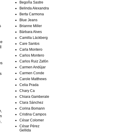
Begoña Sastre
Belinda Alexandra
Berta Carmona
Blue Jeans
s
Brianne Miller
Bárbara Alves
Camilla Läckberg
te
Care Santos
l
Carla Montero
Carlos Montero
Carlos Ruiz Zafón
es
Carmen Andújar
Carmen Conde
os
Carole Matthews
Celia Prada
Chary Ca
Chiara Gamberale
Clara Sánchez
Corina Bomann
e,
Cristina Campos
on
César Colomer
,
César Pérez
Gellida