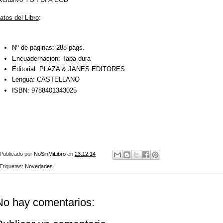
atos del Libro
:
Nº de páginas:
288 págs.
Encuadernación:
Tapa dura
Editorial:
PLAZA & JANES EDITORES
Lengua:
CASTELLANO
ISBN:
9788401343025
Publicado por
NoSinMiLibro
en
23.12.14
Etiquetas:
Novedades
No hay comentarios: