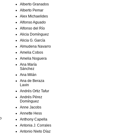
Alberto Granados
Alberto Pemar
Alex Michaelides
Alfonso Aguado
Alfonso del Río
Alicia Domínguez
Alicia G. García
Almudena Navarro
Amelia Cobos
Amelia Noguera
Ana María
Sánchez
Ana Milán
Ana de Beraza
Lavin
Andrés Ortiz Tafur
Andrés Pérez
Domínguez
Anne Jacobs
Annette Hess
o
Anthony Capella
Antonia J. Corrales
Antonio Nieto Díaz