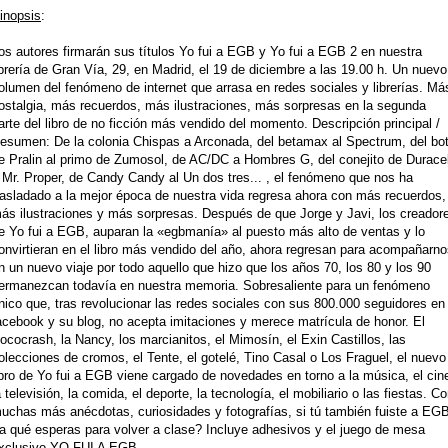
inopsis
:
os autores firmarán sus títulos Yo fui a EGB y Yo fui a EGB 2 en nuestra
ibrería de Gran Vía, 29, en Madrid, el 19 de diciembre a las 19.00 h. Un nuevo
olumen del fenómeno de internet que arrasa en redes sociales y librerías. Má
ostalgia, más recuerdos, más ilustraciones, más sorpresas en la segunda
arte del libro
de no ficción más vendido del momento. Descripción principal /
esumen: De la colonia Chispas a Arconada, del betamax al Spectrum, del bo
e Pralin al primo de Zumosol, de AC/DC a Hombres G, del conejito de Duracel
 Mr. Proper, de Candy Candy al Un dos tres... , el fenómeno que nos ha
rasladado a la mejor época de nuestra vida regresa ahora con más recuerdos,
ás ilustraciones y más sorpresas. Después de que Jorge y Javi, los creador
e Yo fui a EGB, auparan la «egbmanía» al puesto más alto de ventas y lo
onvirtieran en el libro más vendido del año, ahora regresan para acompañarn
n un nuevo viaje por todo aquello que hizo que los años 70, los 80 y los 90
ermanezcan todavía en nuestra memoria. Sobresaliente para un fenómeno
nico que, tras revolucionar las redes sociales con sus 800.000 seguidores en
acebook y su blog, no acepta imitaciones y merece matrícula de honor. El
ococrash, la Nancy, los marcianitos, el Mimosín, el Exin Castillos, las
olecciones de cromos, el Tente, el gotelé, Tino Casal o Los Fraguel, el nuevo
ibro de Yo fui a EGB viene cargado de novedades en torno a la música, el cin
a televisión, la comida, el deporte, la tecnología, el mobiliario o las fiestas. C
uchas más anécdotas, curiosidades y fotografías, si tú también fuiste a EGB
a qué esperas para volver a clase? Incluye adhesivos y el juego de mesa
xclusivo YO FUI A EGB