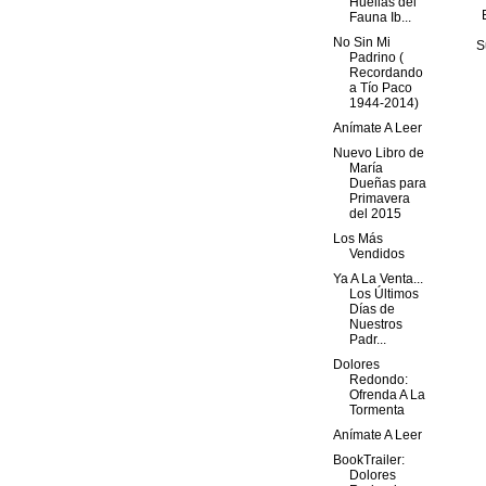
Huellas del
Fauna Ib...
No Sin Mi
S
Padrino (
Recordando
a Tío Paco
1944-2014)
Anímate A Leer
Nuevo Libro de
María
Dueñas para
Primavera
del 2015
Los Más
Vendidos
Ya A La Venta...
Los Últimos
Días de
Nuestros
Padr...
Dolores
Redondo:
Ofrenda A La
Tormenta
Anímate A Leer
BookTrailer:
Dolores