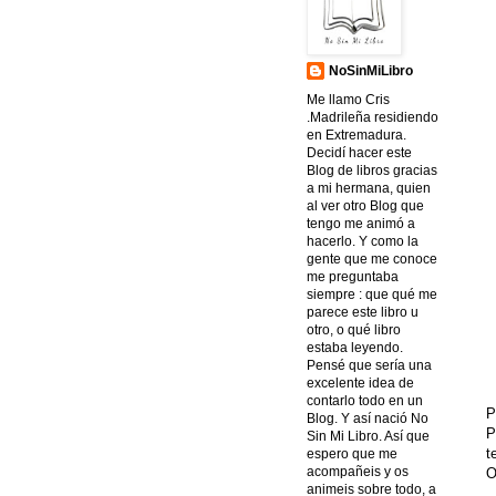
NoSinMiLibro
Me llamo Cris
.Madrileña residiendo
en Extremadura.
Decidí hacer este
Blog de libros gracias
a mi hermana, quien
al ver otro Blog que
tengo me animó a
hacerlo. Y como la
gente que me conoce
me preguntaba
siempre : que qué me
parece este libro u
otro, o qué libro
estaba leyendo.
Pensé que sería una
excelente idea de
contarlo todo en un
P
Blog. Y así nació No
P
Sin Mi Libro. Así que
t
espero que me
acompañeis y os
O
animeis sobre todo, a