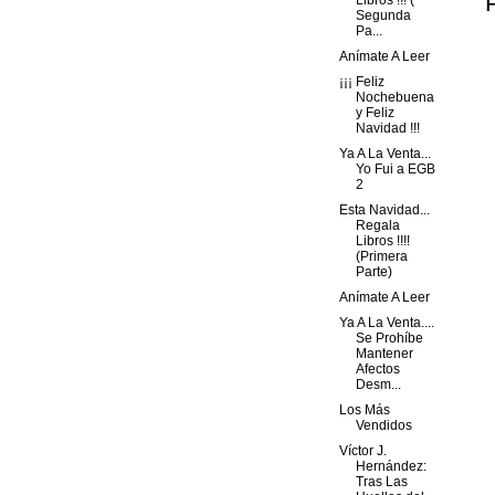
Libros !!! (
Segunda
Pa...
Anímate A Leer
¡¡¡ Feliz
Nochebuena
y Feliz
Navidad !!!
Ya A La Venta...
Yo Fui a EGB
2
Esta Navidad...
Regala
Libros !!!!
(Primera
Parte)
Anímate A Leer
Ya A La Venta....
Se Prohíbe
Mantener
Afectos
Desm...
Los Más
Vendidos
Víctor J.
Hernández:
Tras Las