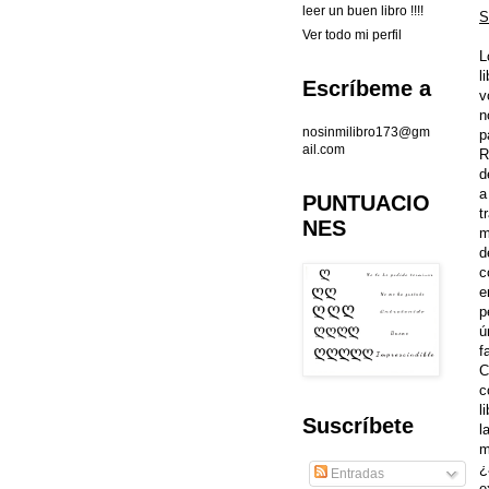
leer un buen libro !!!!
S
Ver todo mi perfil
L
l
Escríbeme a
v
n
nosinmilibro173@gm
p
ail.com
R
d
a
PUNTUACIO
t
NES
m
d
c
e
p
ú
f
C
c
l
Suscríbete
l
m
¿
Entradas
e