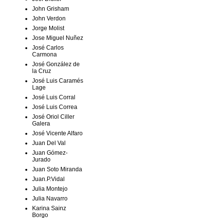
John Grisham
John Verdon
Jorge Molist
Jose Miguel Nuñez
José Carlos
Carmona
José González de
la Cruz
José Luis Caramés
Lage
José Luis Corral
José Luis Correa
José Oriol Ciller
Galera
José Vicente Alfaro
Juan Del Val
Juan Gómez-
Jurado
Juan Soto Miranda
Juan.P.Vidal
Julia Montejo
Julia Navarro
Karina Sainz
Borgo