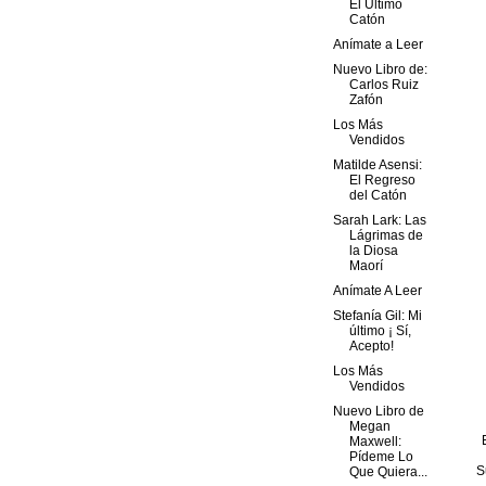
El Último
Catón
Anímate a Leer
Nuevo Libro de:
Carlos Ruiz
Zafón
Los Más
Vendidos
Matilde Asensi:
El Regreso
del Catón
Sarah Lark: Las
Lágrimas de
la Diosa
Maorí
Anímate A Leer
Stefanía Gil: Mi
último ¡ Sí,
Acepto!
Los Más
Vendidos
Nuevo Libro de
Megan
Maxwell:
Pídeme Lo
S
Que Quiera...