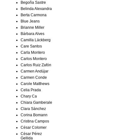
Begoña Sastre
Belinda Alexandra
Berta Carmona
Blue Jeans
Brianne Miller
Bárbara Alves
Camilla Läckberg
Care Santos
Carla Montero
Carlos Montero
Carlos Ruiz Zafón
Carmen Andújar
Carmen Conde
Carole Matthews
Celia Prada
Chary Ca
Chiara Gamberale
Clara Sánchez
Corina Bomann
Cristina Campos
César Colomer
César Pérez
Gellida