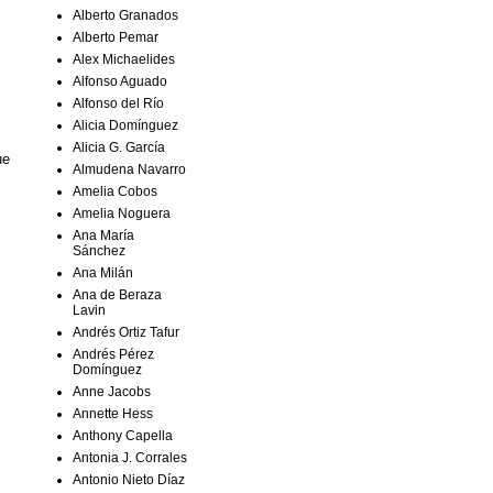
Alberto Granados
Alberto Pemar
Alex Michaelides
Alfonso Aguado
Alfonso del Río
Alicia Domínguez
s
Alicia G. García
ue
Almudena Navarro
Amelia Cobos
;
Amelia Noguera
Ana María
Sánchez
Ana Milán
Ana de Beraza
Lavin
Andrés Ortiz Tafur
Andrés Pérez
Domínguez
Anne Jacobs
Annette Hess
Anthony Capella
Antonia J. Corrales
Antonio Nieto Díaz