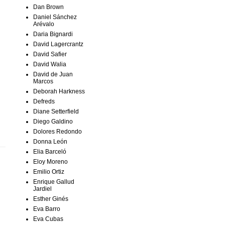
Dan Brown
Daniel Sánchez
Arévalo
Daria Bignardi
David Lagercrantz
David Safier
David Walia
David de Juan
Marcos
Deborah Harkness
Defreds
Diane Setterfield
Diego Galdino
Dolores Redondo
Donna León
Elia Barceló
Eloy Moreno
Emilio Ortiz
Enrique Gallud
Jardiel
Esther Ginés
Eva Barro
Eva Cubas