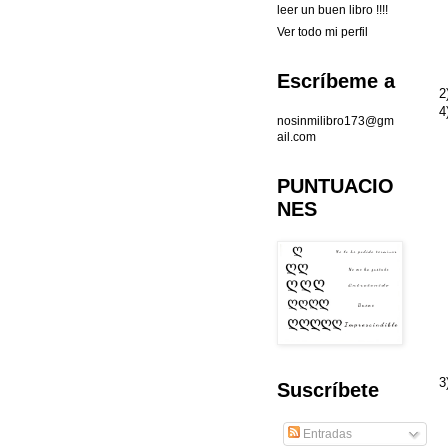
leer un buen libro !!!!
Ver todo mi perfil
Escríbeme a
2
4
nosinmilibro173@gm
ail.com
PUNTUACIO
NES
3
Suscríbete
Entradas