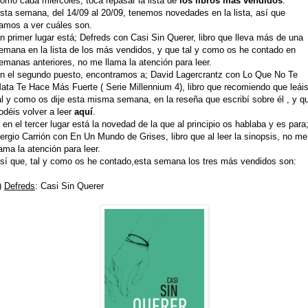
omo cada miércoles, toca repasar la lista de
los libros más vendidos
.
sta semana, del 14/09 al 20/09, tenemos novedades en la lista, así que
amos a ver cuáles son.
n primer lugar está; Defreds con Casi Sin Querer, libro que lleva más de una
emana en la lista de los más vendidos, y que tal y como os he contado en
emanas anteriores, no me llama la atención para leer.
n el segundo puesto, encontramos a; David Lagercrantz con Lo Que No Te
ata Te Hace Más Fuerte ( Serie Millennium 4), libro que recomiendo que leái
al y como os dije esta misma semana, en la reseña que escribí sobre él , y q
odéis volver a leer
aquí
.
 en el tercer lugar está la novedad de la que al principio os hablaba y es para
ergio Carrión con En Un Mundo de Grises, libro que al leer la sinopsis, no me
lama la atención para leer.
sí que, tal y como os he contado,esta semana los tres más vendidos son:
)
Defreds
: Casi Sin Querer