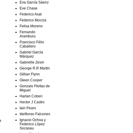
Eva García Sáenz
Eve Chase
Federico Axat
Federico Moccia
Felisa Moreno
Fernando
Aramburu
Francisco Félix
Caballero
Gabriel García
Márquez
Gabrielle Zevin
George R.R Martin
Gillian Flynn
Gleen Cooper
Gonzalo Fleitas de
Miguel
Harlan Coben
Hector J Castro
Iain Pears
Idelfonso Falcones
Ignacio Ochoa y
a
Federico López
Socasau