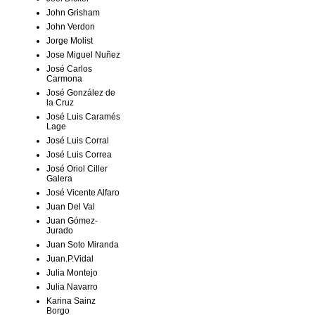
John Grisham
John Verdon
Jorge Molist
Jose Miguel Nuñez
José Carlos
Carmona
José González de
la Cruz
José Luis Caramés
Lage
José Luis Corral
José Luis Correa
José Oriol Ciller
Galera
José Vicente Alfaro
Juan Del Val
Juan Gómez-
Jurado
Juan Soto Miranda
Juan.P.Vidal
Julia Montejo
Julia Navarro
Karina Sainz
Borgo