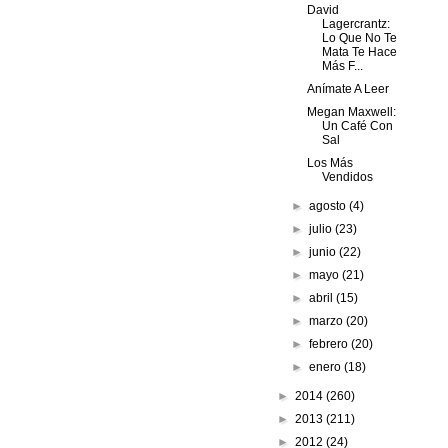
David
Lagercrantz:
Lo Que No Te
Mata Te Hace
Más F...
Anímate A Leer
Megan Maxwell:
Un Café Con
Sal
Los Más
Vendidos
►
agosto
(4)
►
julio
(23)
►
junio
(22)
►
mayo
(21)
►
abril
(15)
►
marzo
(20)
►
febrero
(20)
►
enero
(18)
►
2014
(260)
►
2013
(211)
►
2012
(24)