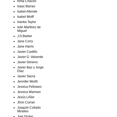
Inma Chacón
Isaac Barrao
Isabel Allende
Isabel Wolff
Ivanka Taylor
Iván Martínez de
Miguel
J.D.Barker
Jane Corry
Jane Harris
Javier Castillo
Javier G. Valverde
Javier Gimeno
Javier Ikaz y Jorge
Díaz
Javier Sierra
Jennifer Worth
Jessica Fellowes
Jessica Warman
Jesús Liñán
Jhon Curran
Joaquín Collado
Miralles
Joel Dicker