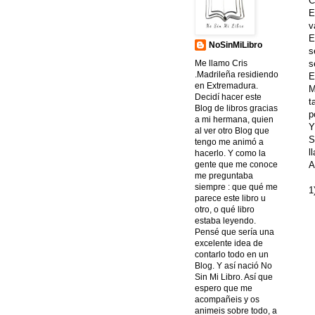
C
E
v
E
NoSinMiLibro
s
s
Me llamo Cris
.Madrileña residiendo
E
en Extremadura.
M
Decidí hacer este
t
Blog de libros gracias
p
a mi hermana, quien
Y
al ver otro Blog que
S
tengo me animó a
l
hacerlo. Y como la
A
gente que me conoce
me preguntaba
siempre : que qué me
1
parece este libro u
otro, o qué libro
estaba leyendo.
Pensé que sería una
excelente idea de
contarlo todo en un
Blog. Y así nació No
Sin Mi Libro. Así que
espero que me
acompañeis y os
animeis sobre todo, a