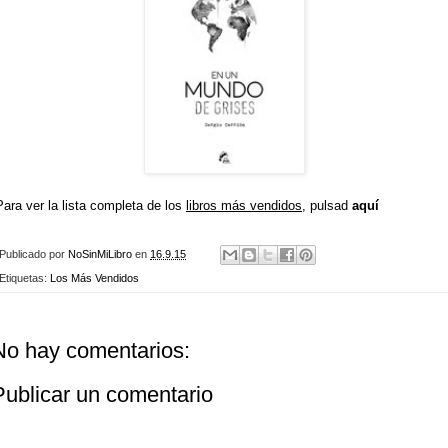
Para ver la lista completa de los
libros más vendidos
, pulsad
aquí
Publicado por
NoSinMiLibro
en
16.9.15
Etiquetas:
Los Más Vendidos
No hay comentarios:
Publicar un comentario