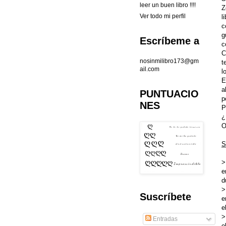
leer un buen libro !!!!
Z
Ver todo mi perfil
l
c
g
Escríbeme a
c
C
nosinmilibro173@gm
t
ail.com
l
E
a
PUNTUACIO
p
NES
P
¿
O
S
>
e
d
>
Suscríbete
e
e
>
Entradas
o