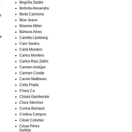
Begoña Sastre
,
Belinda Alexandra
Berta Carmona
e
Blue Jeans
Brianne Miller
Bárbara Alves
a
Camilla Läckberg
Care Santos
Carla Montero
Carlos Montero
Carlos Ruiz Zafón
Carmen Andújar
Carmen Conde
Carole Matthews
Celia Prada
Chary Ca
Chiara Gamberale
Clara Sánchez
Corina Bomann
Cristina Campos
César Colomer
César Pérez
Gellida