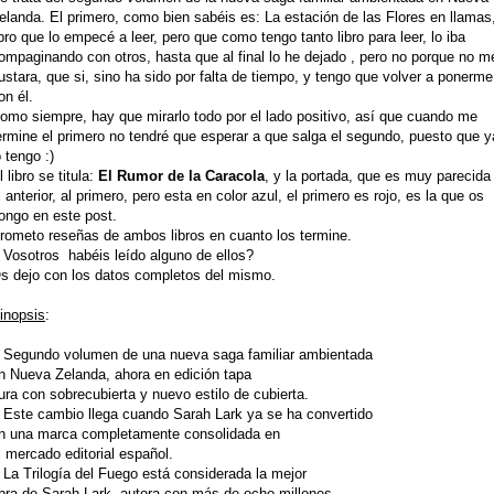
elanda. El primero, como bien sabéis es: La estación de las Flores en llamas
ibro que lo empecé a leer, pero que como tengo tanto libro para leer, lo iba
ompaginando con otros, hasta que al final lo he dejado , pero no porque no m
ustara, que si, sino ha sido por falta de tiempo, y tengo que volver a ponerme
on él.
omo siempre, hay que mirarlo todo por el lado positivo, así que cuando me
ermine el primero no tendré que esperar a que salga el segundo, puesto que y
o tengo :)
l libro se titula:
El Rumor de la Caracola
, y la portada, que es muy parecida
l anterior, al primero, pero esta en color azul, el primero es rojo, es la que os
ongo en este post.
rometo reseñas de ambos libros en cuanto los termine.
 Vosotros habéis leído alguno de ellos?
s dejo con los datos completos del mismo.
inopsis
:
 Segundo volumen de una nueva saga familiar ambientada
n Nueva Zelanda, ahora en edición tapa
ura con sobrecubierta y nuevo estilo de cubierta.
 Este cambio llega cuando Sarah Lark ya se ha convertido
n una marca completamente consolidada en
l mercado editorial español.
 La Trilogía del Fuego está considerada la mejor
bra de Sarah Lark, autora con más de ocho millones