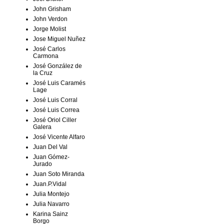
John Grisham
John Verdon
Jorge Molist
Jose Miguel Nuñez
José Carlos
Carmona
José González de
la Cruz
José Luis Caramés
Lage
José Luis Corral
José Luis Correa
José Oriol Ciller
Galera
José Vicente Alfaro
Juan Del Val
Juan Gómez-
Jurado
Juan Soto Miranda
Juan.P.Vidal
Julia Montejo
Julia Navarro
Karina Sainz
Borgo