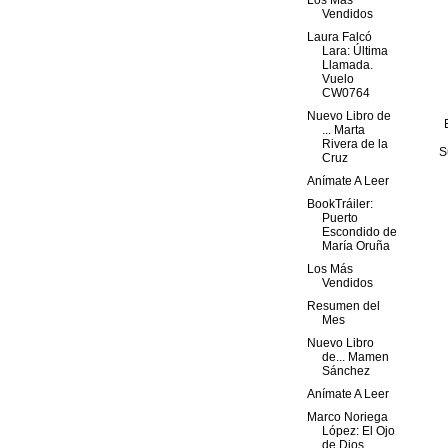
Los Más
Vendidos
Laura Falcó
Lara: Última
Llamada.
Vuelo
CW0764
Nuevo Libro de
... Marta
Rivera de la
S
Cruz
Anímate A Leer
BookTráiler:
Puerto
Escondido de
María Oruña
Los Más
Vendidos
Resumen del
Mes
Nuevo Libro
de... Mamen
Sánchez
Anímate A Leer
Marco Noriega
López: El Ojo
de Dios