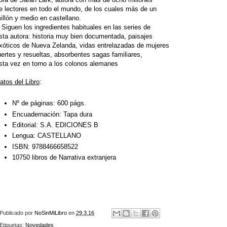
e lectores en todo el mundo, de los cuales más de un
illón y medio en castellano.
 Siguen los ingredientes habituales en las series de
sta autora: historia muy bien documentada, paisajes
xóticos de Nueva Zelanda, vidas entrelazadas de mujeres
uertes y resueltas, absorbentes sagas familiares,
sta vez en torno a los colonos alemanes
atos del Libro
:
Nº de páginas:
600 págs.
Encuadernación:
Tapa dura
Editorial:
S.A. EDICIONES B
Lengua:
CASTELLANO
ISBN:
9788466658522
10750 libros de Narrativa extranjera
Publicado por
NoSinMiLibro
en
29.3.16
Etiquetas:
Novedades