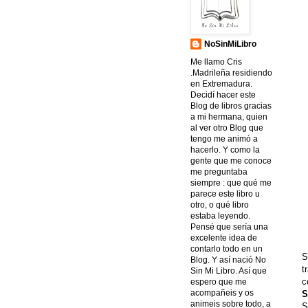
NoSinMiLibro
Me llamo Cris
.Madrileña residiendo
en Extremadura.
Decidí hacer este
Blog de libros gracias
a mi hermana, quien
al ver otro Blog que
tengo me animó a
hacerlo. Y como la
gente que me conoce
me preguntaba
siempre : que qué me
parece este libro u
otro, o qué libro
estaba leyendo.
Pensé que sería una
excelente idea de
contarlo todo en un
S
Blog. Y así nació No
t
Sin Mi Libro. Así que
c
espero que me
acompañeis y os
S
animeis sobre todo, a
S