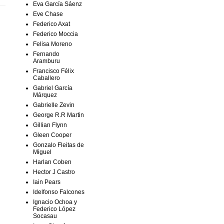
Eva García Sáenz
Eve Chase
Federico Axat
Federico Moccia
Felisa Moreno
Fernando
Aramburu
Francisco Félix
Caballero
Gabriel García
Márquez
Gabrielle Zevin
George R.R Martin
Gillian Flynn
Gleen Cooper
Gonzalo Fleitas de
Miguel
Harlan Coben
Hector J Castro
Iain Pears
Idelfonso Falcones
Ignacio Ochoa y
Federico López
Socasau