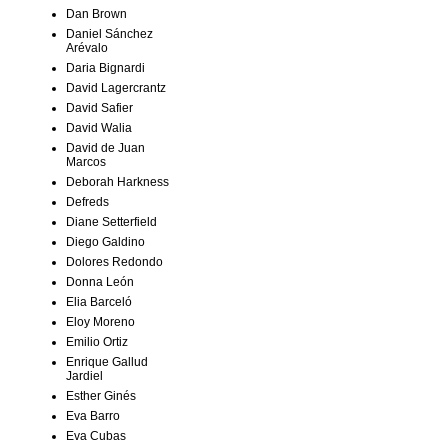
Dan Brown
Daniel Sánchez
Arévalo
Daria Bignardi
David Lagercrantz
David Safier
David Walia
David de Juan
Marcos
Deborah Harkness
Defreds
Diane Setterfield
Diego Galdino
Dolores Redondo
Donna León
Elia Barceló
Eloy Moreno
Emilio Ortiz
Enrique Gallud
Jardiel
Esther Ginés
Eva Barro
Eva Cubas