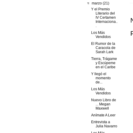
▼
marzo
(21)
Y el Premio
Literario del
IV Certamen
Internaciona..
.
Los Más
Vendidos
El Rumor de la
Caracola de
Sarah Lark
Tierra, Trágame
y Escúpeme
en el Caribe
Y llegó el
momento
de...
Los Más
Vendidos
Nuevo Libro de
... Megan
Maxwell
Anímate A Leer
Entrevista a
Julia Navarro