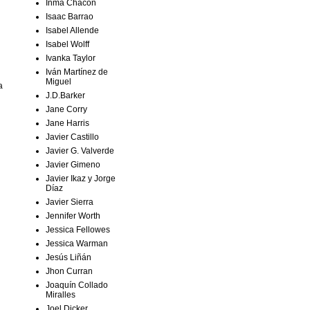
Inma Chacón
Isaac Barrao
Isabel Allende
Isabel Wolff
Ivanka Taylor
Iván Martínez de
Miguel
a
J.D.Barker
Jane Corry
Jane Harris
Javier Castillo
Javier G. Valverde
Javier Gimeno
Javier Ikaz y Jorge
Díaz
Javier Sierra
Jennifer Worth
Jessica Fellowes
Jessica Warman
Jesús Liñán
Jhon Curran
Joaquín Collado
Miralles
Joel Dicker