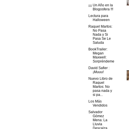
¡¡¡ Un Año en la
Blogosfera !!!
Lectura para
Halloween
Raquel Martos:
No Pasa
Nada y Si
Pasa Se Le
Saluda
BookTrailer:
Megan
Maxwell:
Sorpréndeme
David Safier :
¡Muuu!
Nuevo Libro de
Raquel
Martos: No
pasa nada y
si pa...
Los Más
Vendidos
Salvador
Gómez
Mena: La
Lluvia
Descalza