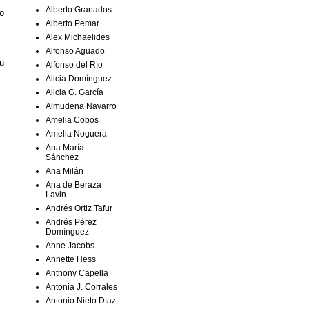
Alberto Granados
co
Alberto Pemar
Alex Michaelides
Alfonso Aguado
su
Alfonso del Río
Alicia Domínguez
Alicia G. García
Almudena Navarro
Amelia Cobos
Amelia Noguera
Ana María
Sánchez
Ana Milán
Ana de Beraza
Lavin
Andrés Ortiz Tafur
Andrés Pérez
Domínguez
Anne Jacobs
Annette Hess
Anthony Capella
Antonia J. Corrales
Antonio Nieto Díaz