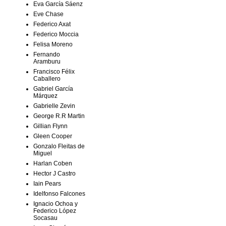
Eva García Sáenz
Eve Chase
Federico Axat
Federico Moccia
Felisa Moreno
Fernando
Aramburu
Francisco Félix
Caballero
Gabriel García
Márquez
Gabrielle Zevin
George R.R Martin
Gillian Flynn
Gleen Cooper
Gonzalo Fleitas de
Miguel
Harlan Coben
Hector J Castro
Iain Pears
Idelfonso Falcones
Ignacio Ochoa y
Federico López
Socasau