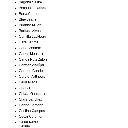
Begoña Sastre
Belinda Alexandra
Berta Carmona
Blue Jeans
Brianne Miller
Bárbara Alves
Camilla Läckberg
Care Santos
Carla Montero
Carlos Montero
Carlos Ruiz Zafón
Carmen Andújar
Carmen Conde
Carole Matthews
Celia Prada
Chary Ca
Chiara Gamberale
Clara Sánchez
Corina Bomann
Cristina Campos
César Colomer
César Pérez
Gellida