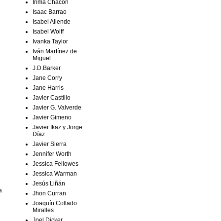
Inma Chacón
Isaac Barrao
Isabel Allende
Isabel Wolff
Ivanka Taylor
Iván Martínez de
Miguel
J.D.Barker
Jane Corry
Jane Harris
Javier Castillo
Javier G. Valverde
Javier Gimeno
Javier Ikaz y Jorge
Díaz
Javier Sierra
Jennifer Worth
Jessica Fellowes
Jessica Warman
Jesús Liñán
a
Jhon Curran
Joaquín Collado
Miralles
Joel Dicker