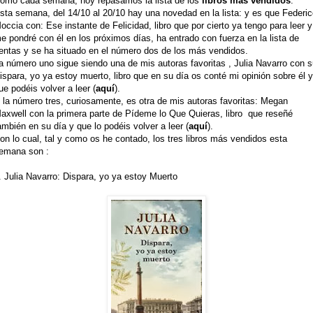
omo cada semana, hoy repasamos la lista de los
libros más vendidos
.
sta semana, del 14/10 al 20/10 hay una novedad en la lista: y es que Federi
occia con: Ese instante de Felicidad, libro que por cierto ya tengo para leer y
e pondré con él en los próximos días, ha entrado con fuerza en la lista de
entas y se ha situado en el número dos de los más vendidos.
a número uno sigue siendo una de mis autoras favoritas , Julia Navarro con 
ispara, yo ya estoy muerto, libro que en su día os conté mi opinión sobre él y
ue podéis volver a leer (
aquí
).
 la número tres, curiosamente, es otra de mis autoras favoritas: Megan
axwell con la primera parte de Pídeme lo Que Quieras, libro que reseñé
ambién en su día y que lo podéis volver a leer (
aquí
).
on lo cual, tal y como os he contado, los tres libros más vendidos esta
emana son :
. Julia Navarro: Dispara, yo ya estoy Muerto