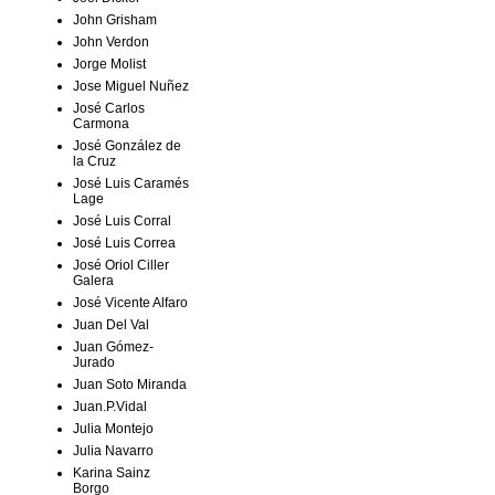
John Grisham
John Verdon
Jorge Molist
Jose Miguel Nuñez
José Carlos
Carmona
José González de
la Cruz
José Luis Caramés
Lage
José Luis Corral
José Luis Correa
José Oriol Ciller
Galera
José Vicente Alfaro
Juan Del Val
Juan Gómez-
Jurado
Juan Soto Miranda
Juan.P.Vidal
Julia Montejo
Julia Navarro
Karina Sainz
Borgo