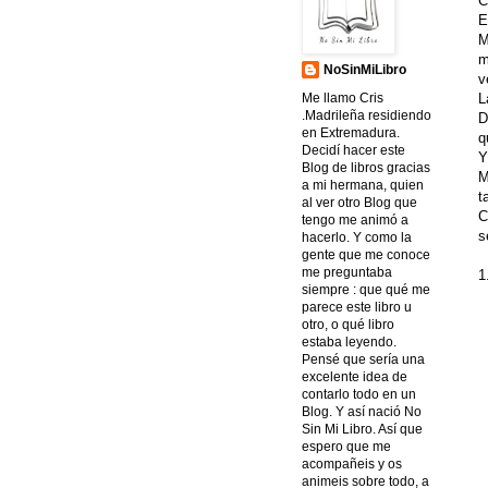
C
E
M
m
NoSinMiLibro
v
L
Me llamo Cris
.Madrileña residiendo
D
en Extremadura.
q
Decidí hacer este
Y
Blog de libros gracias
M
a mi hermana, quien
t
al ver otro Blog que
C
tengo me animó a
s
hacerlo. Y como la
gente que me conoce
me preguntaba
1
siempre : que qué me
parece este libro u
otro, o qué libro
estaba leyendo.
Pensé que sería una
excelente idea de
contarlo todo en un
Blog. Y así nació No
Sin Mi Libro. Así que
espero que me
acompañeis y os
animeis sobre todo, a