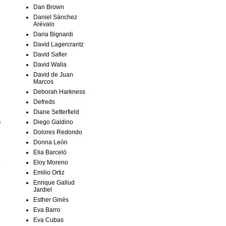
Dan Brown
Daniel Sánchez
Arévalo
Daria Bignardi
David Lagercrantz
David Safier
David Walia
David de Juan
Marcos
Deborah Harkness
Defreds
Diane Setterfield
)
Diego Galdino
Dolores Redondo
Donna León
Elia Barceló
Eloy Moreno
Emilio Ortiz
Enrique Gallud
Jardiel
Esther Ginés
Eva Barro
Eva Cubas