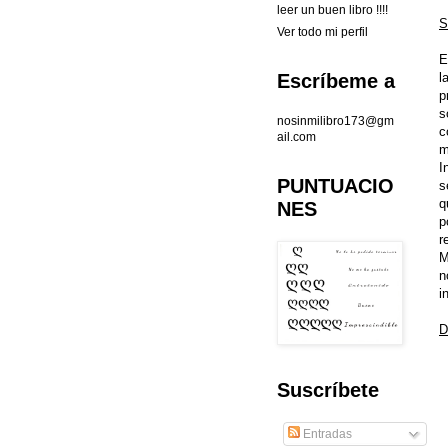
leer un buen libro !!!!
S
Ver todo mi perfil
E
l
Escríbeme a
p
s
nosinmilibro173@gm
c
ail.com
m
I
PUNTUACIO
s
q
NES
p
r
M
n
i
D
Suscríbete
Entradas