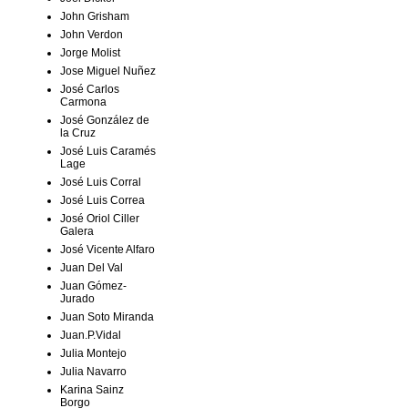
John Grisham
John Verdon
Jorge Molist
Jose Miguel Nuñez
José Carlos
Carmona
José González de
la Cruz
José Luis Caramés
Lage
José Luis Corral
José Luis Correa
José Oriol Ciller
Galera
José Vicente Alfaro
Juan Del Val
Juan Gómez-
Jurado
Juan Soto Miranda
Juan.P.Vidal
Julia Montejo
Julia Navarro
Karina Sainz
Borgo