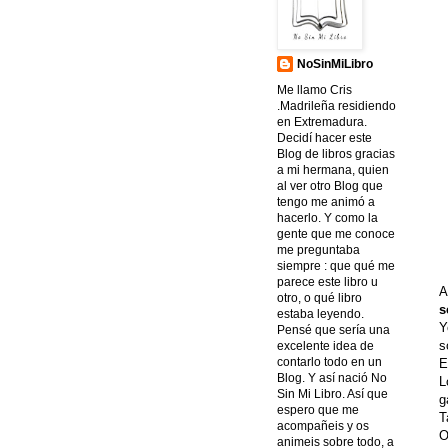
NoSinMiLibro
Me llamo Cris
.Madrileña residiendo
en Extremadura.
Decidí hacer este
Blog de libros gracias
a mi hermana, quien
al ver otro Blog que
tengo me animó a
hacerlo. Y como la
gente que me conoce
me preguntaba
siempre : que qué me
parece este libro u
A
otro, o qué libro
s
estaba leyendo.
Y
Pensé que sería una
s
excelente idea de
contarlo todo en un
E
Blog. Y así nació No
L
Sin Mi Libro. Así que
g
espero que me
T
acompañeis y os
O
animeis sobre todo, a