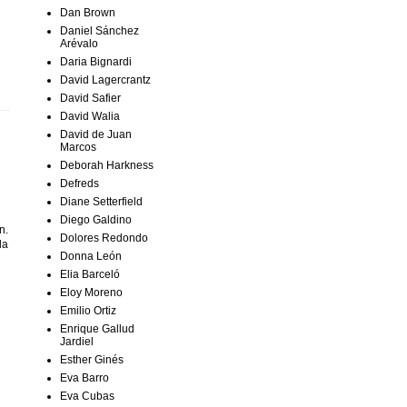
Dan Brown
Daniel Sánchez
Arévalo
Daria Bignardi
David Lagercrantz
David Safier
David Walia
David de Juan
Marcos
Deborah Harkness
Defreds
Diane Setterfield
Diego Galdino
n.
Dolores Redondo
la
Donna León
Elia Barceló
Eloy Moreno
Emilio Ortiz
Enrique Gallud
Jardiel
Esther Ginés
Eva Barro
Eva Cubas