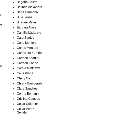
Begoña Sastre
Belinda Alexandra
Berta Carmona
e
Blue Jeans
Brianne Miller
Te
Bárbara Alves
Camilla Läckberg
Care Santos
Carla Montero
Carlos Montero
Carlos Ruiz Zafón
Carmen Andújar
Carmen Conde
os
Carole Matthews
a
Celia Prada
Chary Ca
Chiara Gamberale
Clara Sánchez
Corina Bomann
Cristina Campos
César Colomer
César Pérez
Gellida