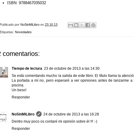
ISBN:
9788467035032
Publicado por
NoSinMiLibro
en
23.10.13
Etiquetas:
Novedades
2 comentarios:
Tiempo de lectura
23 de octubre de 2013 a las 14:30
Se está comentando mucho la salida de este libro. El título llama la atenció
La portada a mí no, pero esperaré a ver opiniones antes de lanzarme a 
piscina.
Un beso!
Responder
NoSinMiLibro
24 de octubre de 2013 a las 16:28
Dentro muy poco os contaré mi opinión sobre él !!! :-)
Responder