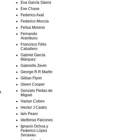
Eva García Sáenz
Eve Chase
Federico Axat
Federico Moccia
Felisa Moreno
Fernando
Aramburu
Francisco Félix
Caballero
Gabriel García
Márquez
Gabrielle Zevin
George R.R Martin
Gillian Flynn
Gleen Cooper
Gonzalo Fleitas de
a
Miguel
Harlan Coben
Hector J Castro
Iain Pears
Idelfonso Falcones
Ignacio Ochoa y
Federico López
Socasau