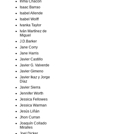
Inma Chacón
Isaac Barrao
Isabel Allende
Isabel Wolff
Ivanka Taylor
Iván Martínez de
Miguel
J.D.Barker
Jane Corry
Jane Harris
Javier Castillo
Javier G. Valverde
Javier Gimeno
Javier Ikaz y Jorge
Díaz
Javier Sierra
Jennifer Worth
Jessica Fellowes
Jessica Warman
Jesús Liñán
Jhon Curran
Joaquín Collado
Miralles
Joel Dicker