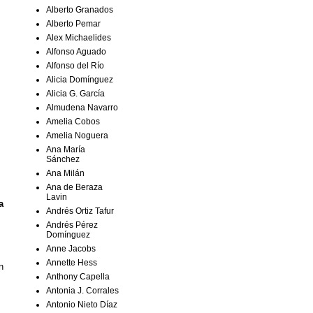
Alberto Granados
Alberto Pemar
Alex Michaelides
Alfonso Aguado
Alfonso del Río
Alicia Domínguez
Alicia G. García
Almudena Navarro
Amelia Cobos
Amelia Noguera
Ana María
Sánchez
Ana Milán
Ana de Beraza
Lavin
a
Andrés Ortiz Tafur
Andrés Pérez
Domínguez
Anne Jacobs
Annette Hess
n
Anthony Capella
Antonia J. Corrales
Antonio Nieto Díaz