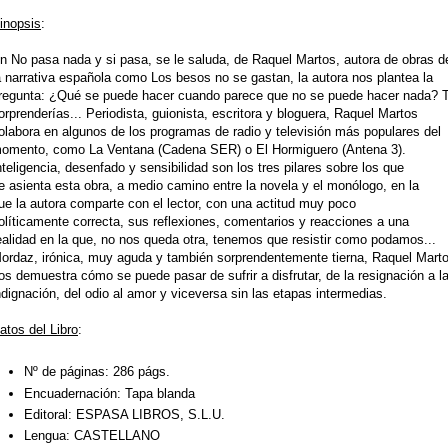
inopsis
:
n No pasa nada y si pasa, se le saluda, de Raquel Martos, autora de obras d
a narrativa española como Los besos no se gastan, la autora nos plantea la
regunta: ¿Qué se puede hacer cuando parece que no se puede hacer nada? 
orprenderías... Periodista, guionista, escritora y bloguera, Raquel Martos
olabora en algunos
de los programas de radio y televisión más populares del
omento, como La Ventana (Cadena SER) o El Hormiguero (Antena 3).
nteligencia, desenfado y sensibilidad son los tres pilares sobre los que
e asienta esta obra, a medio camino entre la novela y el monólogo, en la
ue la autora comparte con el lector, con una actitud muy poco
olíticamente correcta, sus reflexiones, comentarios y reacciones a una
ealidad en la que, no nos queda otra, tenemos que resistir como podamos...
ordaz, irónica, muy aguda y también sorprendentemente tierna, Raquel Mart
os demuestra cómo se puede pasar de sufrir a disfrutar, de la resignación a l
ndignación, del odio al amor y viceversa sin las etapas intermedias.
atos del Libro
:
Nº de páginas:
286 págs.
Encuadernación:
Tapa blanda
Editoral:
ESPASA LIBROS, S.L.U.
Lengua:
CASTELLANO