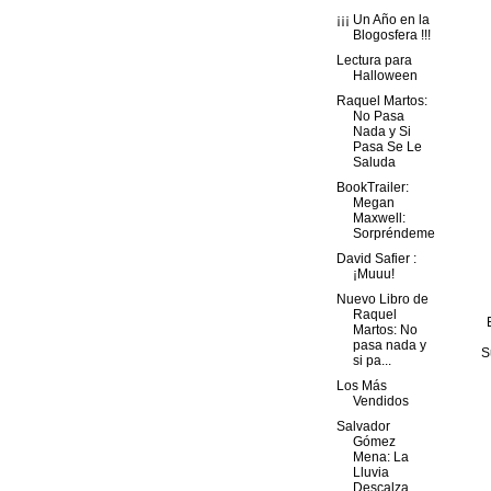
¡¡¡ Un Año en la
Blogosfera !!!
Lectura para
Halloween
Raquel Martos:
No Pasa
Nada y Si
Pasa Se Le
Saluda
BookTrailer:
Megan
Maxwell:
Sorpréndeme
David Safier :
¡Muuu!
Nuevo Libro de
Raquel
Martos: No
pasa nada y
S
si pa...
Los Más
Vendidos
Salvador
Gómez
Mena: La
Lluvia
Descalza