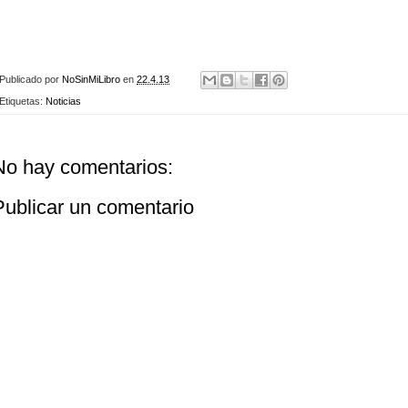
Publicado por
NoSinMiLibro
en
22.4.13
Etiquetas:
Noticias
No hay comentarios:
Publicar un comentario