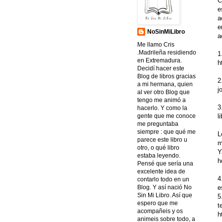
C
e
a
e
NoSinMiLibro
a
Me llamo Cris
.Madrileña residiendo
1
en Extremadura.
h
Decidí hacer este
Blog de libros gracias
2
a mi hermana, quien
j
al ver otro Blog que
tengo me animó a
3
hacerlo. Y como la
l
gente que me conoce
me preguntaba
siempre : que qué me
L
parece este libro u
m
otro, o qué libro
Y
estaba leyendo.
h
Pensé que sería una
excelente idea de
4
contarlo todo en un
e
Blog. Y así nació No
Sin Mi Libro. Así que
5
espero que me
t
acompañeis y os
h
animeis sobre todo, a