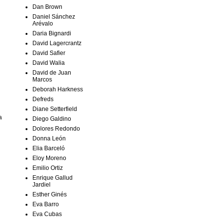
Dan Brown
Daniel Sánchez
Arévalo
Daria Bignardi
David Lagercrantz
David Safier
David Walia
David de Juan
Marcos
Deborah Harkness
Defreds
Diane Setterfield
a
Diego Galdino
Dolores Redondo
Donna León
Elia Barceló
Eloy Moreno
Emilio Ortiz
Enrique Gallud
Jardiel
Esther Ginés
Eva Barro
Eva Cubas