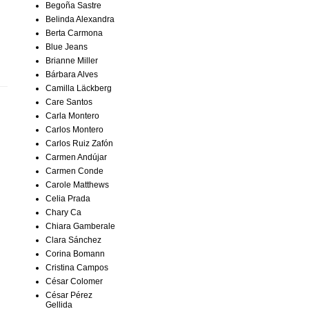
Begoña Sastre
Belinda Alexandra
Berta Carmona
Blue Jeans
Brianne Miller
Bárbara Alves
Camilla Läckberg
Care Santos
Carla Montero
Carlos Montero
Carlos Ruiz Zafón
Carmen Andújar
Carmen Conde
Carole Matthews
Celia Prada
Chary Ca
Chiara Gamberale
Clara Sánchez
Corina Bomann
Cristina Campos
César Colomer
César Pérez
Gellida