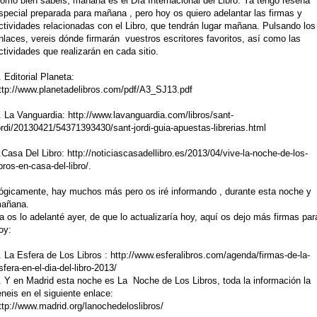
omo bien sabeis, mañana es el Día Internacional del Libro. Ya tengo reseña
special preparada para mañana , pero hoy os quiero adelantar las firmas y
ctividades relacionadas con el Libro, que tendrán lugar mañana. Pulsando los
nlaces, vereis dónde firmarán vuestros escritores favoritos, así como las
ctividades que realizarán en cada sitio.
. Editorial Planeta:
ttp://www.planetadelibros.com/pdf/A3_SJ13.pdf
. La Vanguardia:
http://www.lavanguardia.com/libros/sant-
ordi/20130421/54371393430/sant-jordi-guia-apuestas-librerias.html
.Casa Del Libro:
http://noticiascasadellibro.es/2013/04/vive-la-noche-de-los-
ibros-en-casa-del-libro/
.
ógicamente, hay muchos más pero os iré informando , durante esta noche y
añana.
a os lo adelanté ayer, de que lo actualizaría hoy, aquí os dejo más firmas par
oy:
. La Esfera de Los Libros :
http://www.esferalibros.com/agenda/firmas-de-la-
sfera-en-el-dia-del-libro-2013/
. Y en Madrid esta noche es La Noche de Los Libros, toda la información la
eneis en el siguiente enlace:
ttp://www.madrid.org/lanochedeloslibros/