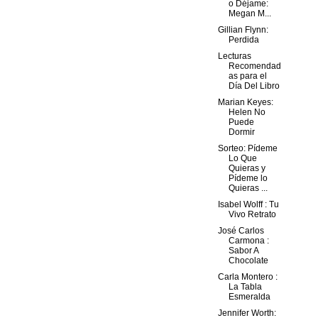
o Déjame:
Megan M...
Gillian Flynn:
Perdida
Lecturas
Recomendad
as para el
Día Del Libro
Marian Keyes:
Helen No
Puede
Dormir
Sorteo: Pídeme
Lo Que
Quieras y
Pídeme lo
Quieras ...
Isabel Wolff : Tu
Vivo Retrato
José Carlos
Carmona :
Sabor A
Chocolate
Carla Montero :
La Tabla
Esmeralda
Jennifer Worth: