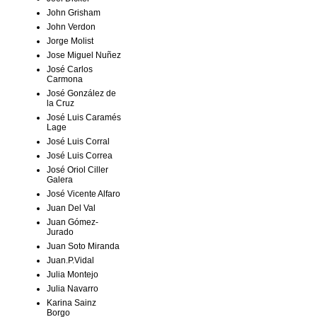
John Grisham
John Verdon
Jorge Molist
Jose Miguel Nuñez
José Carlos
Carmona
José González de
la Cruz
José Luis Caramés
Lage
José Luis Corral
José Luis Correa
José Oriol Ciller
Galera
José Vicente Alfaro
Juan Del Val
Juan Gómez-
Jurado
Juan Soto Miranda
Juan.P.Vidal
Julia Montejo
Julia Navarro
Karina Sainz
Borgo