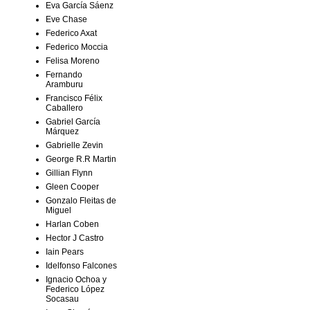
Eva García Sáenz
Eve Chase
Federico Axat
Federico Moccia
Felisa Moreno
Fernando
Aramburu
Francisco Félix
Caballero
Gabriel García
Márquez
Gabrielle Zevin
George R.R Martin
Gillian Flynn
Gleen Cooper
Gonzalo Fleitas de
Miguel
Harlan Coben
Hector J Castro
Iain Pears
Idelfonso Falcones
Ignacio Ochoa y
Federico López
Socasau