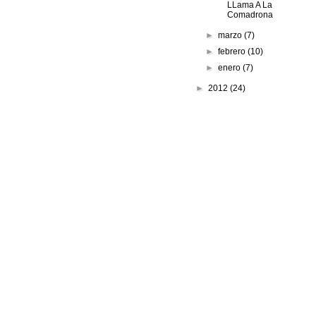
LLama A La
Comadrona
►
marzo
(7)
►
febrero
(10)
►
enero
(7)
►
2012
(24)