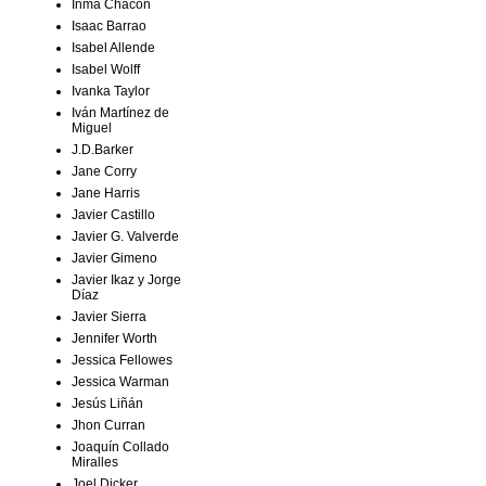
Inma Chacón
Isaac Barrao
Isabel Allende
Isabel Wolff
Ivanka Taylor
Iván Martínez de
Miguel
J.D.Barker
Jane Corry
Jane Harris
Javier Castillo
Javier G. Valverde
Javier Gimeno
Javier Ikaz y Jorge
Díaz
Javier Sierra
Jennifer Worth
Jessica Fellowes
Jessica Warman
Jesús Liñán
Jhon Curran
Joaquín Collado
Miralles
Joel Dicker