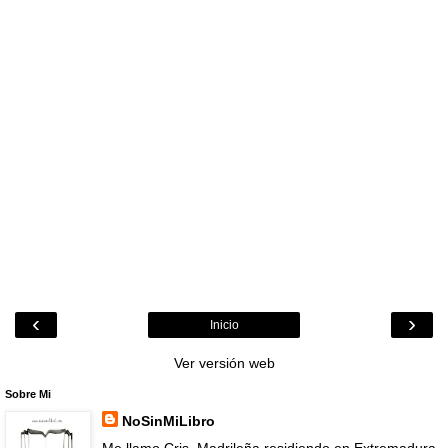
‹
›
Inicio
Ver versión web
Sobre Mi
NoSinMiLibro
Me llamo Cris .Madrileña residiendo en Extremadura.