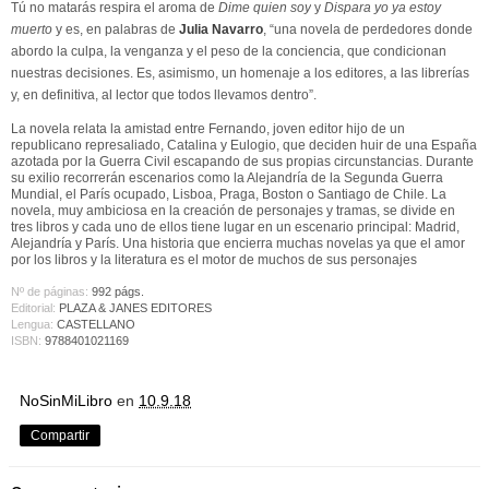
Tú no matarás respira el aroma de
Dime quien soy
y
Dispara yo ya estoy
muerto
y es, en palabras de
Julia Navarro
, “una novela de perdedores donde
abordo la culpa, la venganza y el peso de la conciencia, que condicionan
nuestras decisiones. Es, asimismo, un homenaje a los editores, a las librerías
y, en definitiva, al lector que todos llevamos dentro”.
La novela relata la amistad entre Fernando, joven editor hijo de un
republicano represaliado, Catalina y Eulogio, que deciden huir de una España
azotada por la Guerra Civil escapando de sus propias circunstancias. Durante
su exilio recorrerán escenarios como la Alejandría de la Segunda Guerra
Mundial, el París ocupado, Lisboa, Praga, Boston o Santiago de Chile. La
novela, muy ambiciosa en la creación de personajes y tramas, se divide en
tres libros y cada uno de ellos tiene lugar en un escenario principal: Madrid,
Alejandría y París. Una historia que encierra muchas novelas ya que el amor
por los libros y la literatura es el motor de muchos de sus personajes
Nº de páginas:
992 págs.
Editorial:
PLAZA & JANES EDITORES
Lengua:
CASTELLANO
ISBN:
9788401021169
NoSinMiLibro
en
10.9.18
Compartir