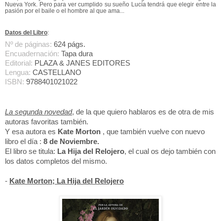
Nueva York. Pero para ver cumplido su sueño Lucía tendrá que elegir entre la
pasión por el baile o el hombre al que ama...
Datos del Libro
:
Nº de páginas:
624 págs.
Encuadernación:
Tapa dura
Editorial:
PLAZA & JANES EDITORES
Lengua:
CASTELLANO
ISBN:
9788401021022
La segunda novedad
, de la que quiero hablaros es de otra de mis
autoras favoritas también.
Y esa autora es
Kate Morton
, que también vuelve con nuevo
libro el día :
8 de Noviembre.
El libro se titula:
La Hija del Relojero
, el cual os dejo también con
los datos completos del mismo.
-
Kate Morton; La Hija del Relojero