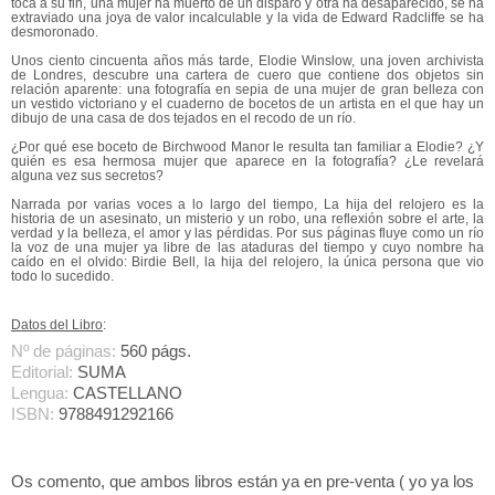
toca a su fin, una mujer ha muerto de un disparo y otra ha desaparecido, se ha
extraviado una joya de valor incalculable y la vida de Edward Radcliffe se ha
desmoronado.
Unos ciento cincuenta años más tarde, Elodie Winslow, una joven archivista
de Londres, descubre una cartera de cuero que contiene dos objetos sin
relación aparente: una fotografía en sepia de una mujer de gran belleza con
un vestido victoriano y el cuaderno de bocetos de un artista en el que hay un
dibujo de una casa de dos tejados en el recodo de un río.
¿Por qué ese boceto de Birchwood Manor le resulta tan familiar a Elodie? ¿Y
quién es esa hermosa mujer que aparece en la fotografía? ¿Le revelará
alguna vez sus secretos?
Narrada por varias voces a lo largo del tiempo, La hija del relojero es la
historia de un asesinato, un misterio y un robo, una reflexión sobre el arte, la
verdad y la belleza, el amor y las pérdidas. Por sus páginas fluye como un río
la voz de una mujer ya libre de las ataduras del tiempo y cuyo nombre ha
caído en el olvido: Birdie Bell, la hija del relojero, la única persona que vio
todo lo sucedido.
Datos del Libro
:
Nº de páginas:
560 págs.
Editorial:
SUMA
Lengua:
CASTELLANO
ISBN:
9788491292166
Os comento, que ambos libros están ya en pre-venta ( yo ya los