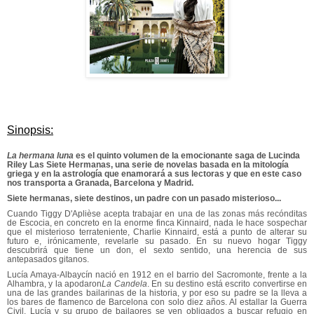
Sinopsis:
La hermana luna
es el quinto volumen de la emocionante saga de Lucinda
Riley Las Siete Hermanas, una serie de novelas basada en la mitología
griega y en la astrología que enamorará a sus lectoras y que en este caso
nos transporta a Granada, Barcelona y Madrid.
Siete hermanas, siete destinos, un padre con un pasado misterioso...
Cuando Tiggy D'Aplièse acepta trabajar en una de las zonas más recónditas
de Escocia, en concreto en la enorme finca Kinnaird, nada le hace sospechar
que el misterioso terrateniente, Charlie Kinnaird, está a punto de alterar su
futuro e, irónicamente, revelarle su pasado. En su nuevo hogar Tiggy
descubrirá que tiene un don, el sexto sentido, una herencia de sus
antepasados gitanos.
Lucía Amaya-Albaycín nació en 1912 en el barrio del Sacromonte, frente a la
Alhambra, y la apodaron
La Candela
. En su destino está escrito convertirse en
una de las grandes bailarinas de la historia, y por eso su padre se la lleva a
los bares de flamenco de Barcelona con solo diez años. Al estallar la Guerra
Civil, Lucía y su grupo de bailaores se ven obligados a buscar refugio en