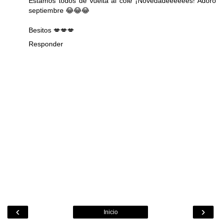
Estamos todos de vuelta al cole ¡Novedadeeeeees! Adoro
septiembre 😂😂😂
Besitos 💋💋💋
Responder
‹
›
Inicio